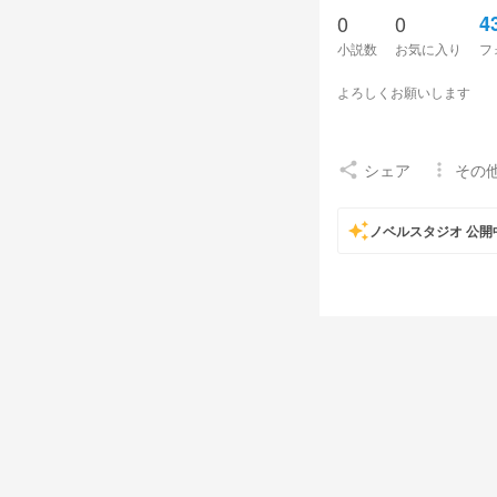
0
0
4
小説数
お気に入り
フ
よろしくお願いします
シェア
その
share
more_vert
auto_awesome
ノベルスタジオ 公開