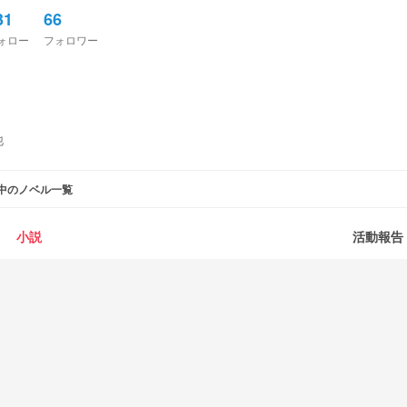
31
66
ォロー
フォロワー
他
中のノベル一覧
小説
活動報告