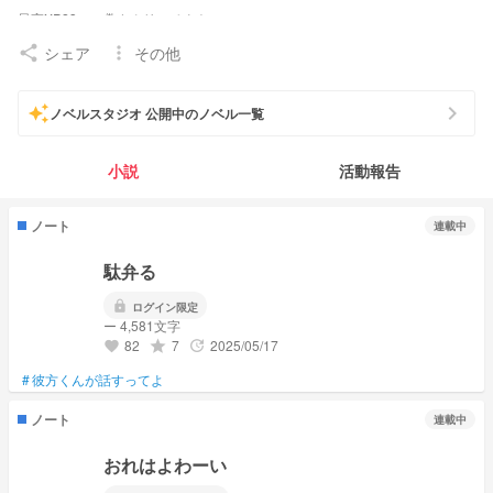
最高XP23 🍍さんリスペクト
ロングブラスター スプラシューター キャンピングシェルター使いの3人が好
シェア
その他
share
more_vert
きです。
検索避けできない人とは仲良くなれないので把握よろしく
低浮上。
chevron_right
auto_awesome
ノベルスタジオ 公開中のノベル一覧
冬瀬
user/0be3b4+
↪最高の相棒だ！
彼方＆冬瀬↪🍍×🍈てぇてぇ同盟 作っちゃいました((
小説
活動報告
冬瀬いつもありがとう！これからも仲良くしような！
ノート
連載中
駄弁る
lock
ログイン限定
ー 4,581文字
82
7
2025/05/17
grade
update
favorite
#
彼方くんが話すってよ
ノート
連載中
おれはよわーい