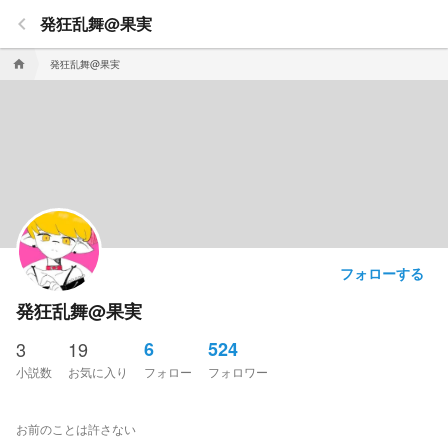
keyboard_arrow_left
発狂乱舞@果実
発狂乱舞@果実
home
フォローする
発狂乱舞@果実
3
19
6
524
小説数
お気に入り
フォロー
フォロワー
お前のことは許さない