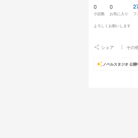
0
0
2
小説数
お気に入り
フ
よろしくお願いします
シェア
その
share
more_vert
auto_awesome
ノベルスタジオ 公開