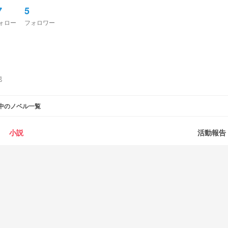
7
5
ォロー
フォロワー
他
中のノベル一覧
小説
活動報告