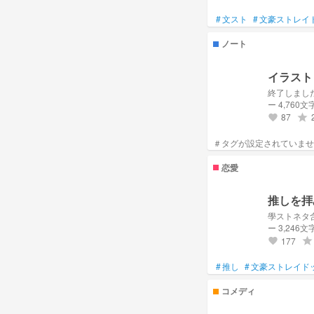
#
文スト
#
文豪ストレイ
ノート
イラスト
終了しまし
ー 4,760文
87
grade
favorite
恋愛
推しを拝
學ストネタ
ー 3,246文
177
grade
favorite
#
推し
#
文豪ストレイド
コメディ