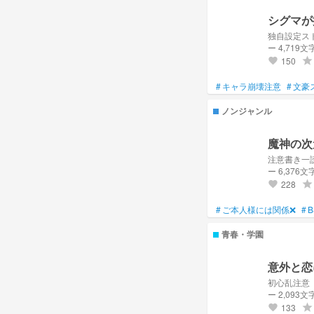
シグマが
独自設定ス
ー 4,719文
150
grade
favorite
#
キャラ崩壊注意
#
文豪
ノンジャンル
魔神の次
注意書き一
ー 6,376文
228
grade
favorite
#
ご本人様には関係❌
#
B
青春・学園
意外と恋
初心乱注意
ー 2,093文
133
grade
favorite