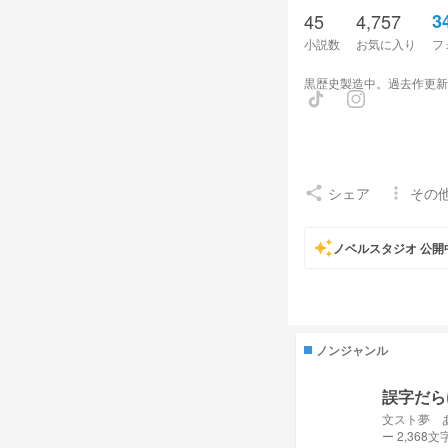
45
4,757
3
小説数
お気に入り
フ
黒歴史製造中。過去作更新
シェア
その
share
more_vert
auto_awesome
ノベルスタジオ 公開
ノンジャンル
誤字だら
文スト夢 
ー 2,368文