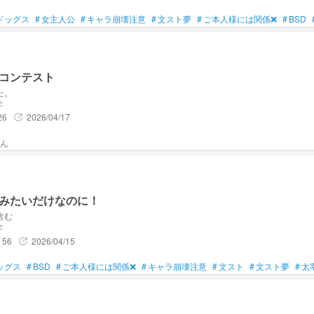
ドッグス
#
女主人公
#
キャラ崩壊注意
#
文スト夢
#
ご本人様には関係❌
#
BSD
コンテスト
た。
字
26
2026/04/17
update
みたいだけなのに！
含む
字
56
2026/04/15
update
ッグス
#
BSD
#
ご本人様には関係❌
#
キャラ崩壊注意
#
文スト
#
文スト夢
#
太