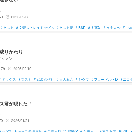
字
49
2026/02/08
update
#
文スト
#
文豪ストレイドッグス
#
文スト夢
#
BSD
#
太宰治
#
女主人公
#
ご
成りかわり
イケメン」
字
79
2026/02/10
update
イドッグス
#
文スト
#
武装探偵社
#
天人五衰
#
シグマ
#
フョードル・D
#
ニコ
ス君が現れた！
字
70
2026/01/31
update
ドッグス
#
キャラ崩壊注意
#
ご本人様には関係❌
#
女主人公
#
文スト夢
#
BSD