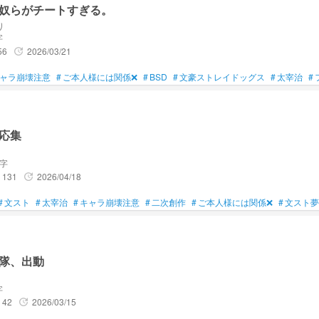
奴らがチートすぎる。
り
字
56
2026/03/21
update
ャラ崩壊注意
#
ご本人様には関係❌
#
BSD
#
文豪ストレイドッグス
#
太宰治
#
応集
文字
131
2026/04/18
update
#
文スト
#
太宰治
#
キャラ崩壊注意
#
二次創作
#
ご本人様には関係❌
#
文スト夢
隊、出動
字
42
2026/03/15
update