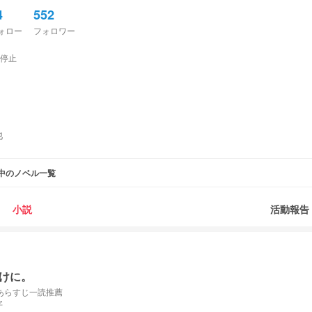
4
552
ォロー
フォロワー
停止
他
中のノベル一覧
小説
活動報告
けに。
あらすじ一読推薦
字