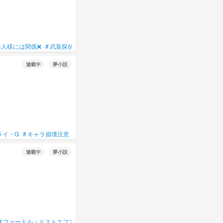
本人様には関係❌
#
武装探偵社
#
ニコライ・ゴーゴリ
#
ニコライ
#
異能力
#
オム
連載中
夢小説
ライ・G
#
キャラ崩壊注意
#
BSD
#
ご本人様には関係❌
#
ニコライ
#
ニコライ・
連載中
夢小説
#
フョードル・ドストエフスキー