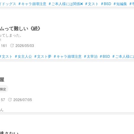
イドッグス
#
キャラ崩壊注意
#
ご本人様には関係❌
#
文スト
#
BSD
#
短編集
#
ムって難しい《続》
ってしまった。
字
161
2026/05/03
update
#
文スト
#
女主人公
#
文スト夢
#
キャラ崩壊注意
#
太宰治
#
BSD
#
ご本人様に
屋
限定
57
2026/07/05
update
逃さない