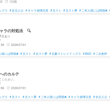
22
1日前
update
ッグス
#
女主人公
#
キャラ崩壊注意
#
文スト
#
文スト夢
#
ご本人様には関係❌
ャラの対処法 🔍️
夢主あり
字
56
2026/07/01
update
人様には関係❌
#
文スト
#
文スト夢
#
文豪ストレイドッグス
#
BSD
#
二次創作
へのカルテ
てください。
字
66
2026/07/01
update
ッグス
#
文スト
#
文スト夢
#
ご本人様には関係❌
#
キャラ崩壊注意
#
女主人公