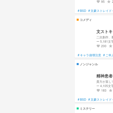
95
grade
favorite
#
BSD
#
文豪ストレイド
コメディ
文ストキ
二次創作、
ー 5,181文
200
grade
favorite
#
キャラ崩壊注意
#
ご本
ノンジャンル
精神患者
貴方が直し
ー 4,105文
183
grade
favorite
#
BSD
#
文豪ストレイド
ミステリー