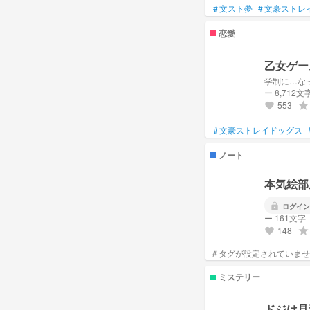
#
文スト夢
#
文豪ストレ
恋愛
乙女ゲー
学制に…な
ー 8,712文
553
grade
favorite
#
文豪ストレイドッグス
ノート
本気絵部
lock
ログイン
ー 161文字
148
grade
favorite
ミステリー
ドジは見