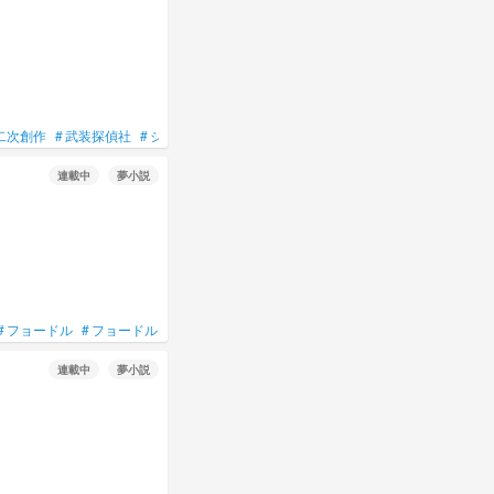
二次創作
#
武装探偵社
#
シグマ
#
長編
#
Ifストーリー
#
創作
連載中
夢小説
#
フョードル
#
フョードル・ドストエフスキー
連載中
夢小説