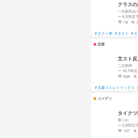
クラスの
一次創作あ
ー 6,306文
78
grade
favorite
#
文スト夢
#
文スト
#
キ
恋愛
文スト反
二次創作
ー 16,706
609
grade
favorite
#
文豪ストレイドッグス
コメディ
タイクツ
學パロ
ー 2,953文
147
grade
favorite