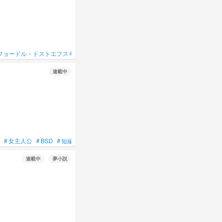
フョードル・ドストエフスキー
#
ニコライ・ゴーゴリ
連載中
#
女主人公
#
BSD
#
短編集
#
ニコライ
#
フョードル・ドストエフスキー
連載中
夢小説