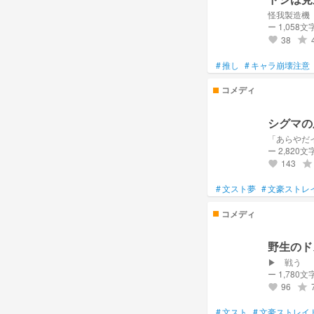
怪我製造機
ー 1,058文
38
grade
favorite
#
推し
#
キャラ崩壊注意
コメディ
シグマの
「あらやだ
ー 2,820文
143
grade
favorite
#
文スト夢
#
文豪ストレ
コメディ
野生のド
▶ 戦う
ー 1,780文
96
grade
favorite
#
文スト
#
文豪ストレイ