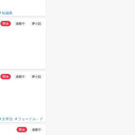
#
短編集
R18
連載中
夢小説
R18
連載中
夢小説
#
太宰治
#
フョードル・ドストエフスキー
#
ニコライ
#
中原中也
#
中島敦
R18
連載中