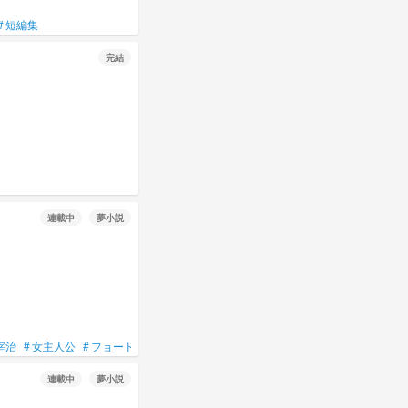
#
短編集
完結
連載中
夢小説
宰治
#
女主人公
#
フョードル・ドストエフスキー
#
転生
連載中
夢小説