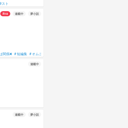
學スト
R18
連載中
夢小説
は関係❌
#
短編集
#
オムニバス
#
長編
連載中
連載中
夢小説