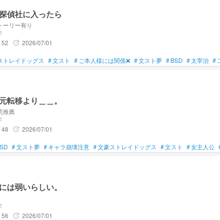
探偵社に入ったら
トーリー有り
字
52
2026/07/01
update
ストレイドッグス
#
文スト
#
ご本人様には関係❌
#
文スト夢
#
BSD
#
太宰治
#
元転移より＿＿。
読推薦
字
48
2026/07/01
update
SD
#
文スト夢
#
キャラ崩壊注意
#
文豪ストレイドッグス
#
文スト
#
女主人公
には弱いらしい。
字
56
2026/07/01
update