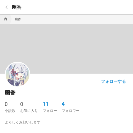
keyboard_arrow_left
幽香
幽香
home
フォローする
幽香
0
0
11
4
小説数
お気に入り
フォロー
フォロワー
よろしくお願いします