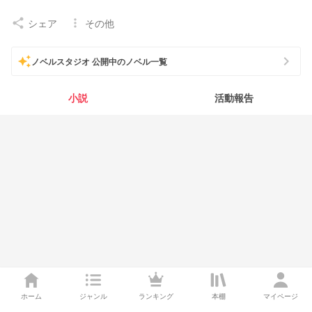
シェア
その他
share
more_vert
chevron_right
auto_awesome
ノベルスタジオ 公開中のノベル一覧
小説
活動報告
ホーム
ジャンル
ランキング
本棚
マイページ