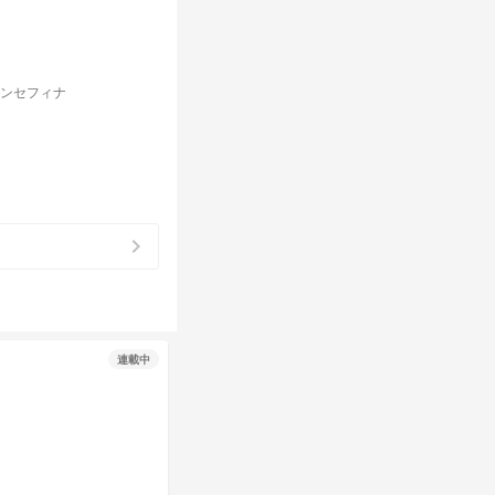
ルンセフィナ
chevron_right
連載中