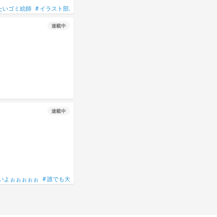
たいゴミ絵師
#
イラスト部屋
#
⚠下手くそ⚠
#
初タメ〇
#
友達募集
#
友募
#
誰
連載中
連載中
いよぉぉぉぉぉ
#
誰でも大歓迎
#
ぜろこめは泣く
#
誰でも来てねん☆
#
njsj