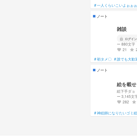
#
一人くらいこいよぉぉ
ノート
雑談
lock
ログイン
ー 880文字
21
grade
favorite
#
初タメ〇
#
誰でも大歓
ノート
絵を載せ
絵下手ダョ
ー 3,145文
282
grade
favorite
#
神絵師になりたいゴミ