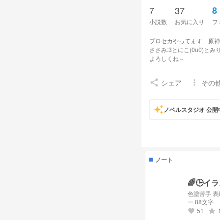
7
37
8
小説数
お気に入り
フ
プロセカやってます 原神も
ささみ:3とにこ(0u0)と
よろしくね～
ーーーーーーーーーーーー
user/MmjZE8+
ばつの師匠
シェア
その
share
more_vert
user/0LAf91+
イラストの
auto_awesome
ノベルスタジオ 公開
user/OUoXly+
色塗りが好
user/5rTsxP+
ばつの姉 ば
user/PqoIIO+
普通に絵が上
−−−−−−−ーーーーーー
ノート
🌈🕒️
色塗苦手 表
ー 88文字
51
grade
favorite