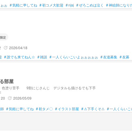
ぉぉぉ
#
気軽に💬してね
#
初コメ大歓迎
#
njsj
#
ぜろこめは泣く
#
神絵師になり
限定
2
2026/04/18
update
迎
#
誰でも来てねん☆
#
雑談
#
一人くらいこいよぉぉぉぉぉ
#
友達募集
#
友募
る部屋
 色塗り苦手 9割にじさんじ デジタルも描けるでも下手
字
20
2026/05/09
update
絵師
#
気軽に💬してね
#
初タメ〇
#
イラスト部屋
#
⚠下手くそ⚠
#
一人くらいこ