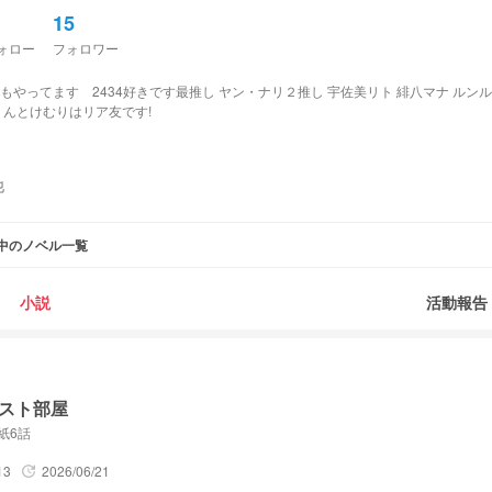
15
ォロー
フォロワー
やってます 2434好きです最推し ヤン・ナリ２推し 宇佐美リト 緋八マナ ルン
みりんとけむりはリア友です!
ーーーーーーーーーーーーーーーーーーー
だ 尊敬しております。この人にじさんじ好きです
他
が上達が早いお友達です。尊敬しております
中のノベル一覧
きすぎる透明感が好きです尊敬しております
つと全然違う絵柄 この人ローレン推しです
小説
活動報告
手い尊敬しております この人佐伯イッテツ推しです
ーーーーーーーーーーーー
イラスト部屋
紙6話
13
2026/06/21
update