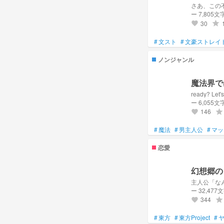
さあ、この
ー 7,805文
30
grade
favorite
#
文スト
#
文豪ストレイ
ノンジャンル
魔法界で
ready? Let'
ー 6,055文
146
grade
favorite
#
魔法
#
男主人公
#
マッ
恋愛
幻想郷の
主人公「な
ー 32,477
344
grade
favorite
#
東方
#
東方Project
#