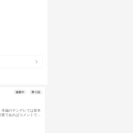
chevron_right
連載中
夢小説
 本編のヤンデレでは基本
必要であればコメントで教