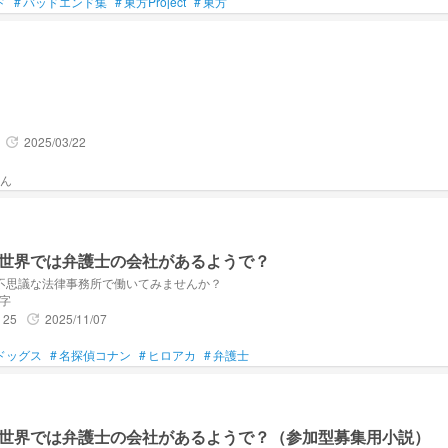
ド
#
バッドエンド集
#
東方Project
#
東方
。
2025/03/22
update
世界では弁護士の会社があるようで？
不思議な法律事務所で働いてみませんか？
文字
25
2025/11/07
update
ドッグス
#
名探偵コナン
#
ヒロアカ
#
弁護士
世界では弁護士の会社があるようで？（参加型募集用小説）