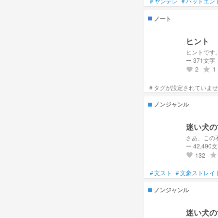
#
ヤンデレ
#
バッドエン
ノート
ヒント
ヒントです
ー 371文字
2
1
grade
favorite
ノンジャンル
迷い犬の
さあ、この
ー 42,490
132
grade
favorite
#
文スト
#
文豪ストレイ
ノンジャンル
迷い犬の