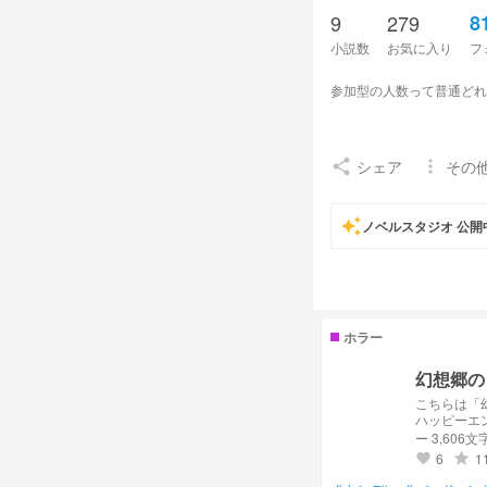
9
279
8
小説数
お気に入り
フ
参加型の人数って普通どれ
シェア
その
share
more_vert
auto_awesome
ノベルスタジオ 公開
ホラー
幻想郷の
こちらは「
ハッピーエ
えてくださ
ー 3,606文
6
1
grade
favorite