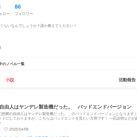
1
86
ォロー
フォロワー
ぐらいなんでしょうか？誰か教えてください！
他
中のノベル一覧
小説
活動報告
自由人はヤンデレ製造機だった。 バッドエンドバージョン
幻想郷の自由人はヤンデレ製造機だった。」のバッドエンドバージョンとなります！
ンドにしておりますが、こちらはバッドエンドを見たい方用です！ 一応説明などが
い！
字
1
2025/04/09
update