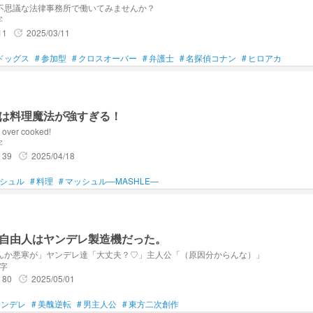
不思議な法律事務所で働いてみませんか？
字
11
2025/03/11
update
ドッグス
#
参加型
#
クロスオーバー
#
弁護士
#
名探偵コナン
#
ヒロアカ
は料理魔法が強すぎる！
s over cooked!
字
39
2025/04/18
update
シュル
#
料理
#
マッシュル―MASHLE―
自由人はヤンデレ製造機だった。
んか悪寒が」ヤンデレ達「大丈夫？♡」主人公「（原因分からんな）」
文字
80
2025/05/01
update
ヤンデレ
#
美醜逆転
#
男主人公
#
東方二次創作