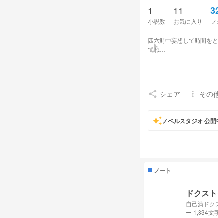
1
11
3
小説数
お気に入り
フ
四六時中妄想して時間をと
てね…
シェア
その
share
more_vert
auto_awesome
ノベルスタジオ 公開
ノート
ドクスト
自己満ドク
ー 1,834文