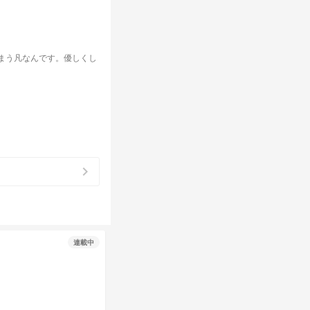
まう凡なんです。優しくし
chevron_right
連載中