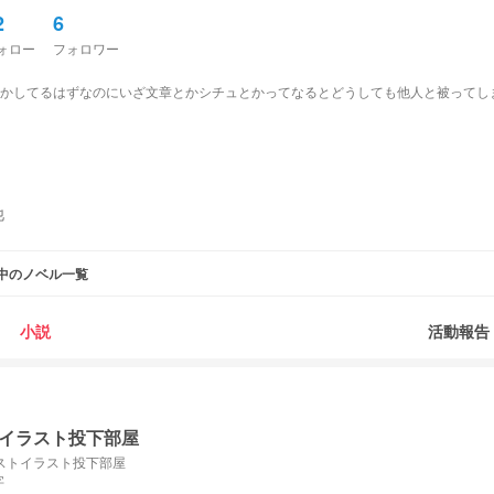
2
6
ォロー
フォロワー
かしてるはずなのにいざ文章とかシチュとかってなるとどうしても他人と被ってし
他
中のノベル一覧
小説
活動報告
イラスト投下部屋
ストイラスト投下部屋
字