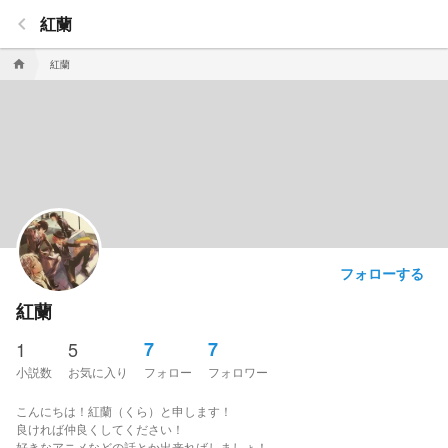
keyboard_arrow_left
紅蘭
紅蘭
home
フォローする
紅蘭
1
5
7
7
小説数
お気に入り
フォロー
フォロワー
こんにちは！紅蘭（くら）と申します！
良ければ仲良くしてください！
好きなアニメなどの話とか出来ればしましょ！