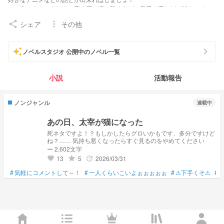
ぁ、文ストやヘタリア、薫る花は凛と咲くなどの定番？系などが好きです
ね！おすすめがあれば教えてください！
シェア
その他
share
more_vert
chevron_right
auto_awesome
ノベルスタジオ 公開中のノベル一覧
小説
活動報告
ノンジャンル
連載中
あの日、太宰が猫になった
死ネタですよ！？もしかしたらグロいかもです、多分ですけど
ね？…… 気持ち悪くなったらすぐ見るのをやめてください
ー 2,602文字
13
5
2026/03/31
grade
update
favorite
#
気軽にコメントして～！
#
一人くらいこいよぉぉぉぉぉ
#
⚠下手くそ⚠
#