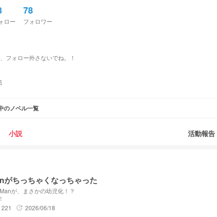
8
78
ォロー
フォロワー
、フォロー外さないでね。！
他
中のノベル一覧
ぇ
小説
活動報告
Manがちっちゃくなっちゃった
w Manが、まさかの幼児化！？
字
221
2026/06/18
update