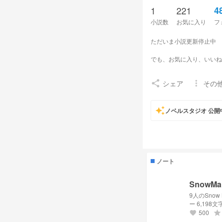
1
221
4
小説数
お気に入り
フ
ただいま小説更新停止中
でも、お気に入り、いいね
私のファンマ ❄️⛄️🖤
シェア
その
share
more_vert
よろしくお願いします。
auto_awesome
ノベルスタジオ 公開
なにわ男子 みちょりゅち
SnowMan めめラウ
ノート
Snow
9人のSno
ー 6,198文
500
grade
favorite