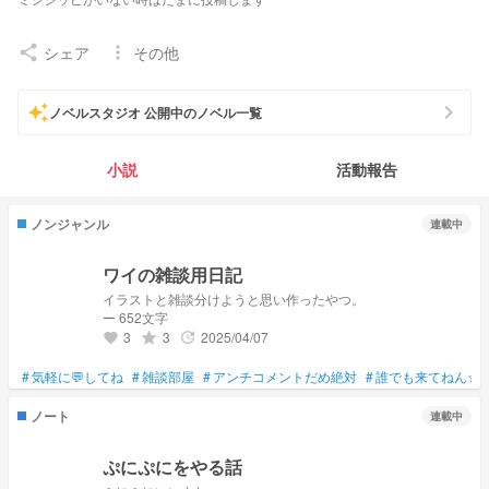
シェア
その他
share
more_vert
📢連絡事項📢
少し低浮上気味です…すみません
chevron_right
auto_awesome
ノベルスタジオ 公開中のノベル一覧
アイコンは自作
小説
活動報告
ノンジャンル
連載中
ワイの雑談用日記
イラストと雑談分けようと思い作ったやつ。
ー 652文字
3
3
2025/04/07
grade
update
favorite
#
気軽に💬してね
#
雑談部屋
#
アンチコメントだめ絶対
#
誰でも来てねん☆
ノート
連載中
ぷにぷにをやる話