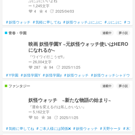
ぷにぷにいいよね
ー 1,245文字
4
4
2025/04/03
grade
update
favorite
#
妖怪ウォッチ
#
気軽に💬してね
#
妖怪ウォッチぷにぷに
#
ぷにぷに
#
コメ
青春・学園
連載中
夢小説
映画 妖怪学園Y ~元妖怪ウォッチ使いはHERO
になれるか~
『ワイワイ行こうぜ‼︎』
ー 26,004文字
287
94
2025/11/25
grade
update
favorite
#
Y学園
#
妖怪学園Y
#
妖怪学園y
#
妖怪ウォッチ
#
妖怪ウォッチシャドウサ
ファンタジー
連載中
夢小説
妖怪ウォッチ ~新たな物語の始まり~
『運命を変えるのは私しかいない』
ー 5,162文字
50
38
2025/11/25
grade
update
favorite
#
気軽に💬してね
#
ご本人様には関係❌
#
妖怪ウォッチ
#
天野ケータ
#
木霊