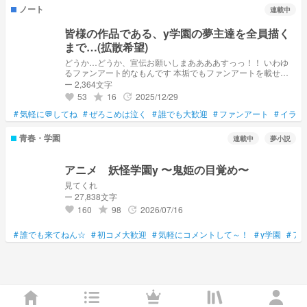
ノート
連載中
皆様の作品である、y学園の夢主達を全員描く
まで…(拡散希望)
どうか…どうか、宣伝お願いしまああああすっっ！！ いわゆ
るファンアート的なもんです 本垢でもファンアートを載せて
たんですが、まだ本垢使えなさそうなので、こっちで載せま
ー 2,364文字
す。絡み絵大丈夫な方はコメントで教えて下さい。結婚届出し
53
16
2025/12/29
grade
update
favorite
とくんで。
#
気軽に💬してね
#
ぜろこめは泣く
#
誰でも大歓迎
#
ファンアート
#
イラス
青春・学園
連載中
夢小説
アニメ 妖怪学園y 〜鬼姫の目覚め〜
見てくれ
ー 27,838文字
160
98
2026/07/16
grade
update
favorite
#
誰でも来てねん☆
#
初コメ大歓迎
#
気軽にコメントして～！
#
y学園
#
ア