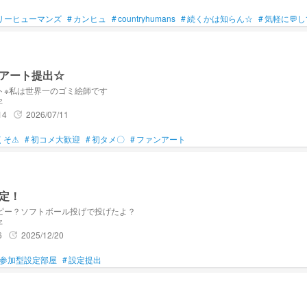
リーヒューマンズ
#
カンヒュ
#
countryhumans
#
続くかは知らん☆
#
気軽に💬
アート提出☆
ト※私は世界一のゴミ絵師です
字
14
2026/07/11
update
くそ⚠
#
初コメ大歓迎
#
初タメ〇
#
ファンアート
定！
ピー？ソフトボール投げで投げたよ？
字
6
2025/12/20
update
参加型設定部屋
#
設定提出