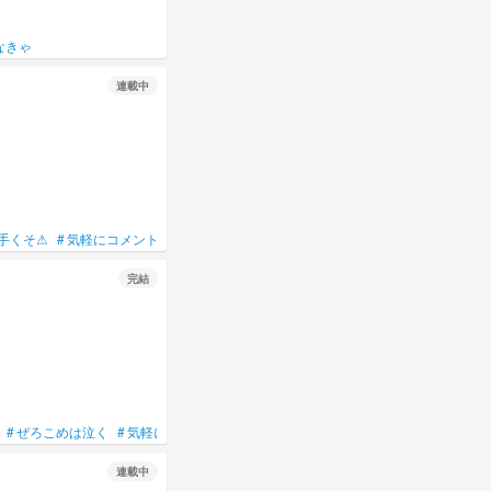
なきゃ
連載中
手くそ⚠
#
気軽にコメントして～！
#
キャラ崩壊
#
参加型？
完結
#
ぜろこめは泣く
#
気軽においで！
#
countryhumans
#
カントリーヒューマン
連載中