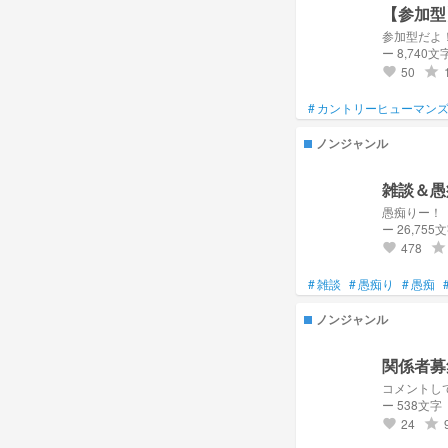
【参加型
参加型だよ
ー 8,740文
50
grade
favorite
#
カントリーヒューマン
ノンジャンル
雑談＆愚
愚痴りー！
ー 26,755
478
grade
favorite
#
雑談
#
愚痴り
#
愚痴
ノンジャンル
関係者募
コメントし
ー 538文字
24
grade
favorite