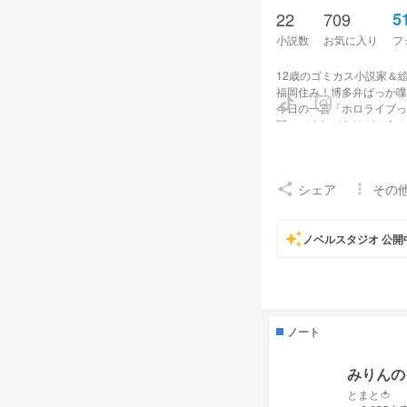
22
709
5
小説数
お気に入り
フ
12歳のゴミカス小説家＆
福岡住み！博多弁ばっか喋
今日の一言「ホロライブっ
開いてくれてありがとう！M
カンヒュ界隈住人☆そして
うちのオリヒュ４人！ファ
シェア
その
share
more_vert
フォロワー様大好きです！
是非仲良くしてください(*˘︶˘*
auto_awesome
アイコン→しらす公爵様
ノベルスタジオ 公開
ヘッダー→夜桜様
FM⇨⚖️☄️🌫️ FN⇨Ｍ
考案者─リリィ様
ノート
素敵な関係者様（今も受け
姉
みりんの
tsubasa様 ネットで
とまと🍅