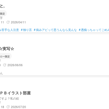
と,
限定
文字
11
2026/04/11
update
み苦手な人注意
#
独り言
#
病みアピって思うんなら見んな
#
愚痴っちゃってごめ
si☆実写☆
ロー限定
字
8
2026/06/06
update
ＰＢイラスト部屋
ですよ？私の絵
字
18
2026/07/20
update