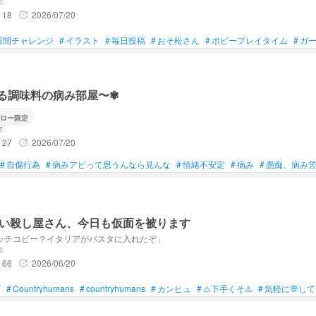
字
18
2026/07/20
update
いし面白い！みりんのソニックの推しはブレイズです
日間チャレンジ
#
イラスト
#
毎日投稿
#
おそ松さん
#
ポピープレイタイム
#
ガ
小説本当面白くて好き！大チョコミント帝国ちゃんの描く日帝が良きすぎる…、
べられません（？）Youtube密かに応援してます📣
る調味料の病み部屋〜✾
ロー限定
子ちゃん！絵柄めちゃ好み… 画力をくれやがれください（？）
字
27
2026/07/20
update
たんですか…、！？おめでとうございますっ！🎉
#
自傷行為
#
病みアピって思うんなら見んな
#
情緒不安定
#
病み
#
愚痴、病み
と！まだ、これからも
れないからね！！
い殺し屋さん、今日も仮面を被ります
るかもだけど
してあげるから！
ッチコピー？イタリアがパスタに入れたぞ」
字
💕
たりする…？
66
2026/06/20
update
らね！？🩵
ズ
#
Countryhumans
#
countryhumans
#
カンヒュ
#
⚠下手くそ⚠
#
気軽に💬し
てください！福岡から応援してます！✨️