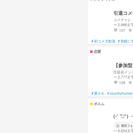
Tag↓
solを瓶ラムネで釣ってや
引退コメ
咲くまで待つよ導きさん
コメチャレ
三色団子さん、待ってるよ
ー 2,986文
小さなしらすに幸多からん
157
grade
favorite
#もう一度あの流れ星が見
#
初コメ大歓迎
#
気軽に
勝手に付けさせていただい
💎🍓✨️ あのね様
恋愛
🌐🩹🕶️ 空猫様
🎗️💚💭 愛結様
🍟🥕🥬 コリコ様
【参加型
🍒🟥⚡️ アセロラ様
生徒会メン
🍯🐝🌟 はち884様
ー 2,777文
🥀🎤🪼 雨乃様
128
grade
favorite
👘💗 腐女子の座敷わ
🦊🕶️🎣 しらす公爵様
#
愛され
#
countryhuman
❤️‍🩹🙃❤️‍🩹 ☆🫠☆様
🪐☄️🔮 天音星希様
ポエム
(⁠╯⁠°⁠□⁠°⁠）
lock
相互フォ
ー 6,694文