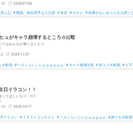
12
2026/07/28
update
ら見んな
#
愚痴、病み苦手な人注意
#
本音
#
ポエム
#
在庫がないみりんを入荷し
ヒュがキャラ崩壊するところ☆(((殴
ピーはみんなが食べました☆
字
12
2025/11/27
update
も大歓迎
#
一人くらいこいよぉぉぉぉぉ
#
キャラ崩壊注意
#
初コメ大歓迎
#
⚠下
N誕生日イラコン！！
ってほしいなー…ﾅﾝﾃ
字
14
2025/10/17
update
#
イラコン
#
イラストコンテスト
#
一人くらいこいよぉぉぉぉぉ
#
誰でも大歓迎