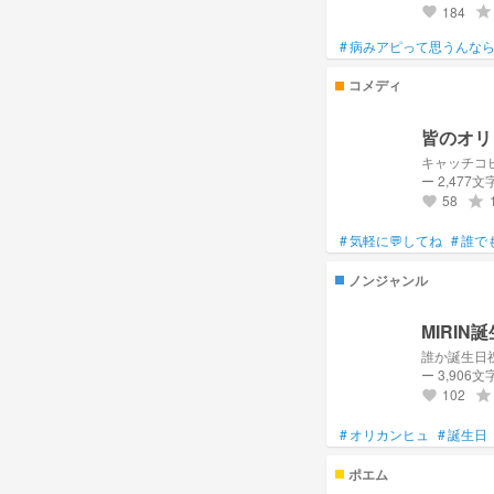
184
grade
favorite
#
病みアピって思うんな
コメディ
皆のオリ
キャッチコ
ー 2,477文
58
grade
favorite
#
気軽に💬してね
#
誰で
ノンジャンル
MIRI
誰か誕生日祝
ー 3,906文
102
grade
favorite
#
オリカンヒュ
#
誕生日
ポエム