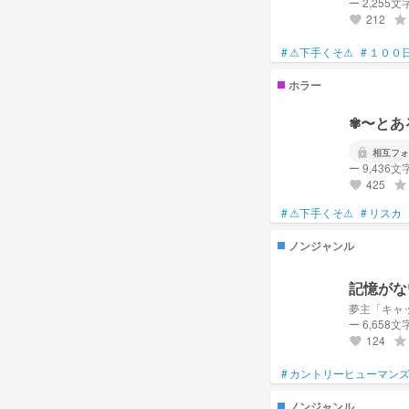
ー 2,255文
師匠
212
grade
favorite
雨乃様 師匠〜！！優し
#
⚠下手くそ⚠
#
１００
大チョコミント帝国様 
ホラー
非常食
個人様 私こんな神絵師様食
✾〜とあ
弟子
lock
相互フォ
愛結様 可愛い可愛い弟
ー 9,436文
425
grade
favorite
カンヒュ語り友達
アメジスト様 私立受かっ
#
⚠下手くそ⚠
#
リスカ
恋人
ノンジャンル
雨夜しずく様 浮上ありが
ずっと、絶対に忘
記憶がな
落ち込むこともあ
その時は私が応援
夢主「キャ
ー 6,658文
大好き！！💕
ちなみに帰ってき
124
grade
favorite
永遠に待ってるか
先輩
#
カントリーヒューマン
水が美味い様 受験頑張っ
ノンジャンル