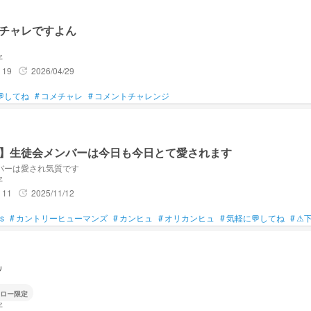
る
チャレですよん
字
ことを
19
2026/04/29
update
たい
してね
#
コメチャレ
#
コメントチャレンジ
ているファンマ↓
】生徒会メンバーは今日も今日とて愛されます
バーは愛され気質です
字
11
2025/11/12
update
らしちゃん様
s
#
カントリーヒューマンズ
#
カンヒュ
#
オリカンヒュ
#
気軽に💬してね
#
⚠
⁠╯
ロー限定
字