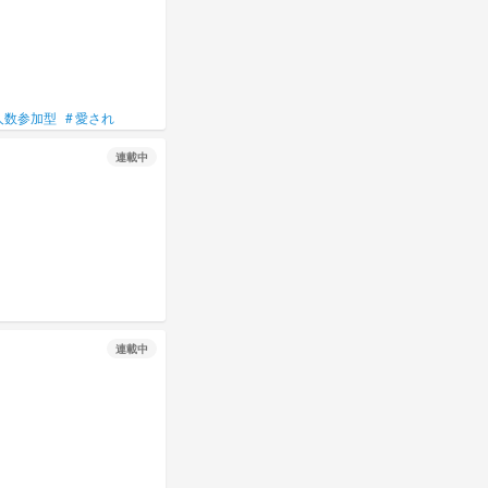
人数参加型
#
愛され
連載中
連載中