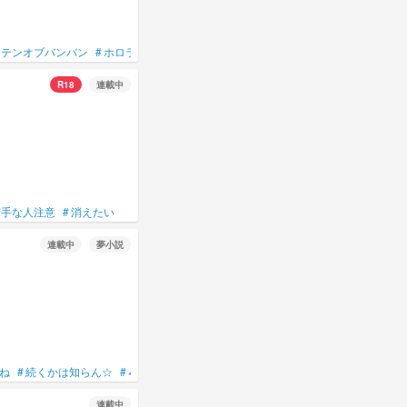
ーテンオブバンバン
#
ホロライブ
#
カントリーヒューマンズ
#
countryhumans
#
C
R18
連載中
苦手な人注意
#
消えたい
連載中
夢小説
てね
#
続くかは知らん☆
#
🐢超えて🐌超えて🦥投稿
#
女主人公
#
殺し屋
連載中