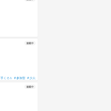
連載中
下手くそ⚠
#
参加型
#
少人数参加型
#
続くかは知らん☆
#
キャラ崩壊注意
連載中