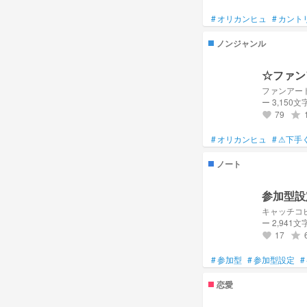
#
オリカンヒュ
#
カント
ノンジャンル
☆ファン
ファンアー
ー 3,150文
79
grade
favorite
#
オリカンヒュ
#
⚠下手
ノート
参加型設
キャッチコ
ー 2,941文
17
grade
favorite
#
参加型
#
参加型設定
#
恋愛