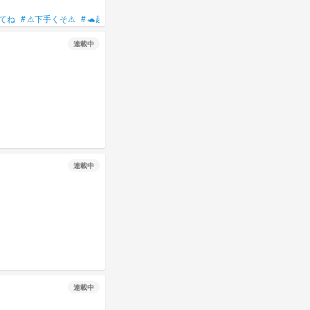
してね
#
⚠下手くそ⚠
#
🐢超えて🐌超えて🦥投稿
#
イラスト
#
イラスト部屋
#
神
連載中
連載中
連載中