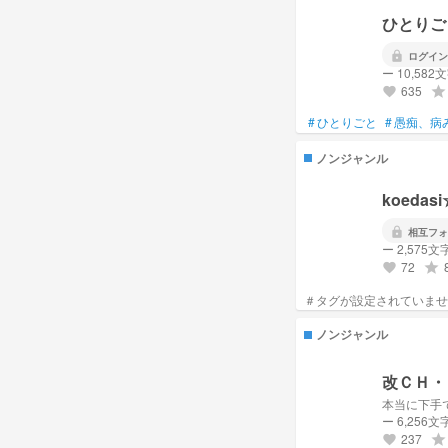
ひとりご
lock
ログイン
ー 10,582
635
grade
favorite
#
ひとりごと
#
愚痴、病
ノンジャンル
koeda
lock
相互フォ
ー 2,575文
72
grade
favorite
ノンジャンル
改ＣＨ・
本当に下手
ー 6,256文
237
grade
favorite