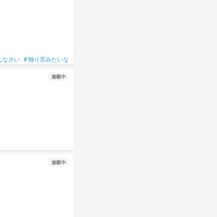
んなさい
#
独り言みたいなもん
#
愚痴部屋
#
本音
連載中
連載中