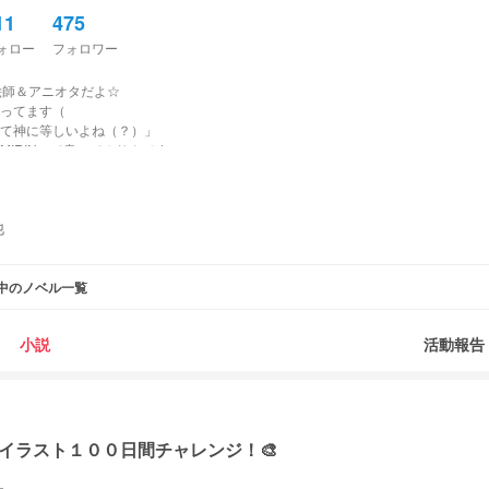
11
475
ォロー
フォロワー
絵師＆アニオタだよ☆
ってます（
て神に等しいよね（？）」
IRINって書いてみりんです
腐女子であーる
ンアート募集中（殴
他
（無差別以外）
).｡.:*♡
中のノベル一覧
小説
活動報告
ＩＲＩＮのお弁当箱
付けてます！）
イラスト１００日間チャレンジ！🎨
もリアルでも可愛すぎ◯しますわよ？？