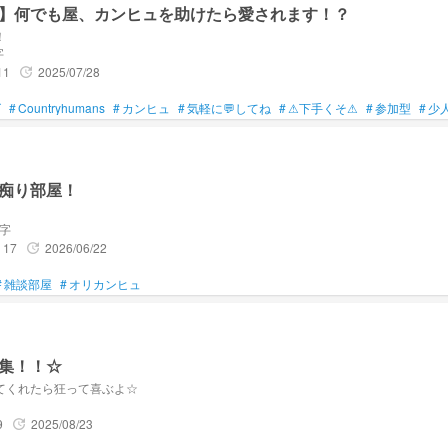
】何でも屋、カンヒュを助けたら愛されます！？
！
字
11
2025/07/28
update
ズ
#
Countryhumans
#
カンヒュ
#
気軽に💬してね
#
⚠下手くそ⚠
#
参加型
#
少
痴り部屋！
文字
17
2026/06/22
update
#
雑談部屋
#
オリカンヒュ
集！！☆
てくれたら狂って喜ぶよ☆
9
2025/08/23
update