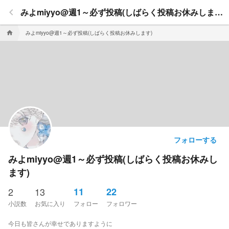
keyboard_arrow_left
みよmiyyo@週1～必ず投稿(しばらく投稿お休みしま
す)
みよmiyyo@週1～必ず投稿(しばらく投稿お休みします)
home
フォローする
みよmiyyo@週1～必ず投稿(しばらく投稿お休みし
ます)
2
13
11
22
小説数
お気に入り
フォロー
フォロワー
今日も皆さんが幸せでありますように