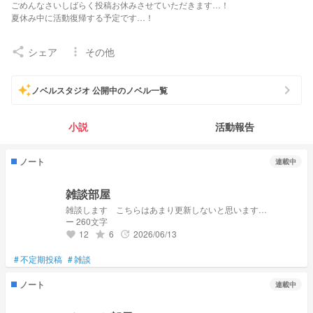
ごめんなさいしばらく投稿お休みさせていただきます…！
夏休み中に活動復帰する予定です…！
シェア
その他
share
more_vert
今日も部屋の隅で生きています…
chevron_right
auto_awesome
ノベルスタジオ 公開中のノベル一覧
生息地 部屋の隅
小説
活動報告
来世は人を幸せにできる生き物になりたいです…
ノート
連載中
私が嫌なことをしたらコメントで教えて下さい
あまり人に嫌われたくは有りません
雑談部屋
雑談します こちらはあまり更新しないと思います…
my fm 🐧☁️✒️
ー 260文字
12
6
2026/06/13
grade
update
favorite
#
不定期投稿
#
雑談
付けさせていただいているfm
・🍒🧸
ノート
連載中
お友達や尊敬者様