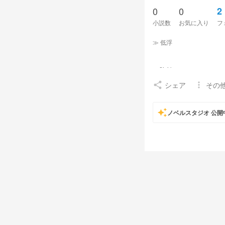
0
0
2
小説数
お気に入り
フ
≫ 低浮
❤︎ 2jsj knmc
シェア
その
share
more_vert
FM ☁️🐦🐭 / 👻🎼🎧
auto_awesome
ノベルスタジオ 公開