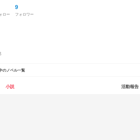
9
ォロー
フォロワー
他
中のノベル一覧
小説
活動報告