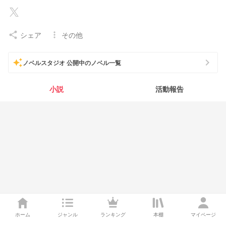
シェア
その他
share
more_vert
chevron_right
auto_awesome
ノベルスタジオ 公開中のノベル一覧
小説
活動報告
ホーム
ジャンル
ランキング
本棚
マイページ