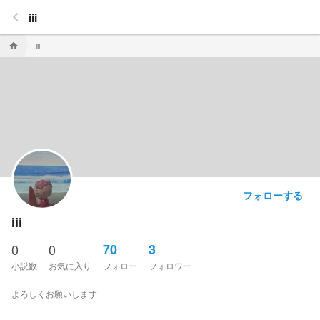
keyboard_arrow_left
iii
home
iii
フォローする
iii
0
0
70
3
小説数
お気に入り
フォロー
フォロワー
よろしくお願いします