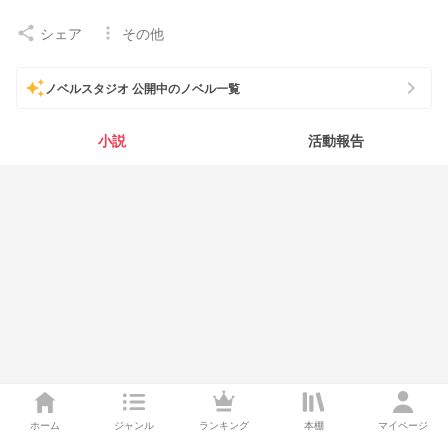
シェア
その他
share
more_vert
chevron_right
auto_awesome
ノベルスタジオ 公開中のノベル一覧
小説
活動報告
ホーム
ジャンル
ランキング
本棚
マイページ