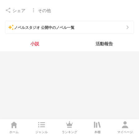
シェア
その他
share
more_vert
chevron_right
auto_awesome
ノベルスタジオ 公開中のノベル一覧
小説
活動報告
ホーム
ジャンル
ランキング
本棚
マイページ