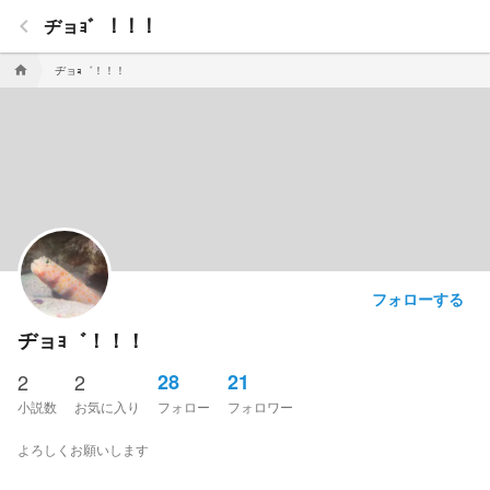
keyboard_arrow_left
ヂョｮ゛！！！
ヂョｮ゛！！！
home
フォローする
ヂョｮ゛！！！
2
2
28
21
小説数
お気に入り
フォロー
フォロワー
よろしくお願いします