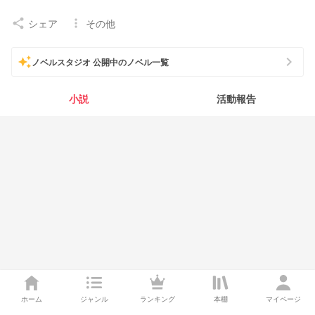
シェア
その他
share
more_vert
chevron_right
auto_awesome
ノベルスタジオ 公開中のノベル一覧
小説
活動報告
ホーム
ジャンル
ランキング
本棚
マイページ