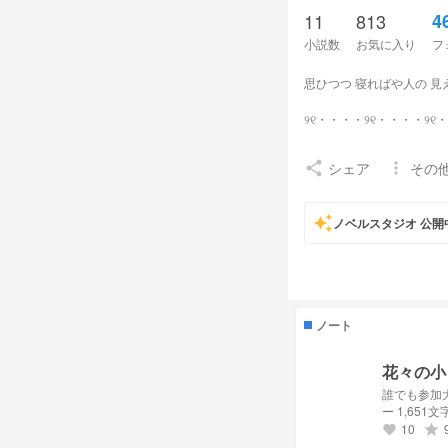
11
813
4
小説数
お気に入り
フ
思ひつつ 寝ればや人の 見
୨୧・・・・୨୧・・・・୨୧
«名前» 莉花（れいか）
シェア
その
share
more_vert
«FM/FN» 🔪💕💫/莉花
auto_awesome
ノベルスタジオ 公開
«Tag» #莉花に花束を
«注意点» nmmnのル
また、「iris」表記は本
地雷が多い人のためにも
ノート
花々の小
リムした人はすみません
解除して欲しいことがあ
誰でも参加
ー 1,651文
10
grade
favorite