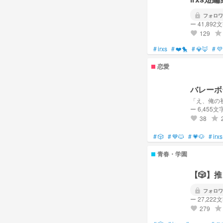
🅰：やっぱ貴方の青桃が
lock
フォロワ
ー 41,892
🍀:45そろそろ書いて…
129
grade
favorite
#
irxs
#
❤️🐤
#
💎🦊
#
💜
恋愛
友達すくね
バレーボ
「え、俺の
ー 6,455文
38
grade
favorite
#
🎲
#
💙🐱
#
💗🐶
#
irxs
青春・学園
【🎲】
lock
フォロワ
ー 27,222
279
grade
favorite