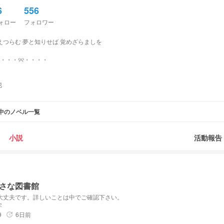
6
556
ォロー
フォロワー
えつらむ 夢と知りせば 覚めざらましを
・・・・୨୧・・・・
他
のお月様
中のノベル一覧
 （付けてくれたら絶対見に行く！👀）
小説
活動報告
ールが守れていない方はある程度対処致します
家様も使われるので「irxs」でお願いします
タグを付けてください
さな図書館
が即座にブロックさせて頂きます。
りましたら別垢で雑談部屋までお越し下さい。
大丈夫です。詳しいことは中でご確認下さい。
字
9
6日前
update