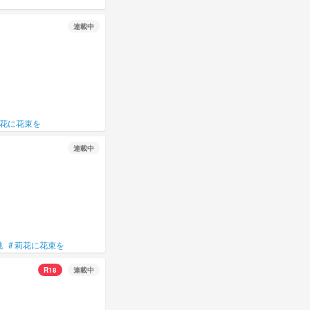
連載中
花に花束を
連載中
桃
#
莉花に花束を
R18
連載中