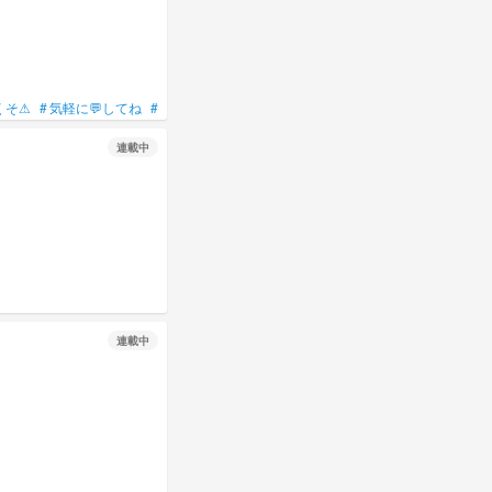
くそ⚠
#
気軽に💬してね
#
BL
#
莉花に花束を
連載中
連載中