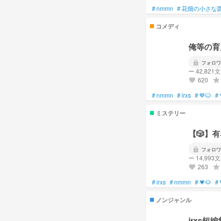
#
nmmn
#
花畑の小さな
➳❥夢女子を否定してるん
コメディ
俺等の育
➳❥愛及屋烏
lock
フォロワ
➳❥🔪ならどちらのCPも
ー 42,821
桃くんと青くんはもう
620
grade
favorite
➳❥バイクでﾌﾞﾝﾌﾞﾝﾌﾞﾝ ベイ
#
nmmn
#
irxs
#
💙🐱
#
ミステリー
➳❥周年までもう一ヶ月無
➳❥#黒髪すきすき同盟.会
【🎲】
➳❥同担拒否ではない、が
lock
フォロワ
ー 14,993
263
grade
favorite
#
irxs
#
nmmn
#
💗🐶
#
🐰：共通点ゼロカップル、
ノンジャンル
🪼：せーちゃ復帰してる
irxs