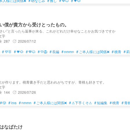
本人様には関係❌
#
幼なじみ
#
推し
#
💙🐱
#
💗🐶
い僕が貴方から受けとったもの。
なさい”と言ったら返事が来る、これがどれだけ幸せなことかお気づきですか
9文字
287
2026/07/12
ade
update
#
💜🐰
#
💗🐶
#
💙🐱
#
💛🦁
#
長編
#
nmmn
#
ご本人様には関係❌
#
桃青
#
莉
た主が作ります。桃青書き手だと思われがちですが、青桃も好きです。
6文字
144
2026/07/26
ade
update
#
🎲
#
irxs
#
nmmn
#
ご本人様には関係❌
#
⚠下手くそ⚠
#
短編集
#
桃青
#
青
はなばたけ