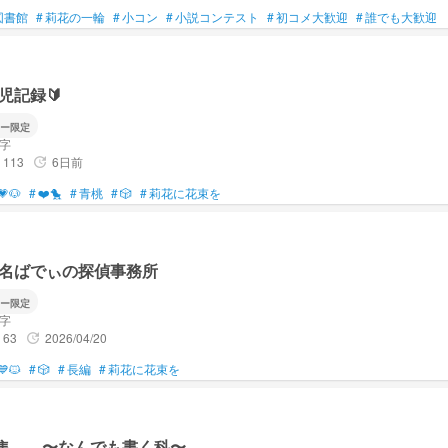
図書館
#
莉花の一輪
#
小コン
#
小説コンテスト
#
初コメ大歓迎
#
誰でも大歓迎
じゃない、夢女子になってしまう自分が嫌なんです😖
➳❥約6割が別界隈。推し達です𐔌՞ ܸ.ˬ.ܸ՞𐦯
児記録🔰
ー限定
愛してます
文字
籍入れてるのかな？
113
6日前
update
ゴマﾋﾞｭﾝﾋﾞｭﾝﾋﾞｭﾝ
💗🐶
#
❤️🐤
#
青桃
#
🎲
#
莉花に花束を
いって…ヤバいっすね
長（自称）
有名ばでぃの探偵事務所
地雷が多い🥲
ー限定
文字
63
2026/04/20
update
💙🐱
#
🎲
#
長編
#
莉花に花束を
声がお可愛いことで🥰
じゃん！？またお話しましょ😘
短編集 〜なんでも書く科〜