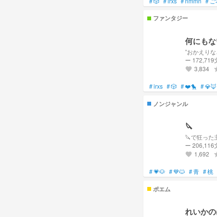
#
🎲
#
irxs
#
nmmn
#
ご
ファンタジー
何にもな
”おかえり
ー 172,71
3,834
gr
favorite
#
irxs
#
🎲
#
❤️🐤
#
💎🦊
ノンジャンル
🔪
🔪で狂っ
ー 206,11
1,692
gr
favorite
#
💗🐶
#
💙🐱
#
青
#
桃
ポエム
れいかの