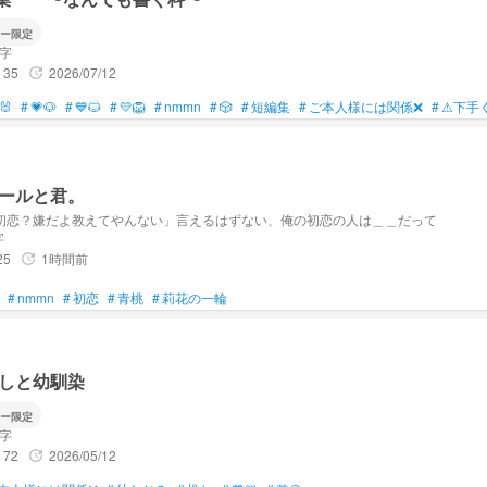
ないと、Xのお互いのリプ欄エグいね。オソロだ。
ー限定
文字
君を草むらに埋めちゃうよ？
35
2026/07/12
update
🐰
#
💗🐶
#
💙🐱
#
💛🦁
#
nmmn
#
🎲
#
短編集
#
ご本人様には関係❌
#
⚠下手
ールと君。
初恋？嫌だよ教えてやんない」言えるはずない、俺の初恋の人は＿＿だって
字
25
1時間前
update
#
nmmn
#
初恋
#
青桃
#
莉花の一輪
推しと幼馴染
ー限定
文字
72
2026/05/12
update