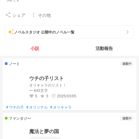
誤タップ多めです気にせず
シェア
その他
share
more_vert
ヘッダー : おとり様のフリーヘッダーをお借りしています
chevron_right
auto_awesome
ノベルスタジオ 公開中のノベル一覧
fm
🎐💠🌿‬
小説
活動報告
fn
雨が降る頃に
ノート
連載中
各小説の説明係たちに関係性を持たせたりしてる
そいつらの関係性が分かったら天才です（）
ウチの子リスト
書きたい小説いっぱいあるんであんまり伸びなかったら消します（（（
オリキャラのリスト！
ー 643文字
消さないやつもちゃんとあるよ💕
5
3
2025/03/05
grade
update
favorite
#小さな夜の下で
#
ウチの子
#
オリジナル
#
オリキャラ
# 今夜 , あなたを海で待ちます
#くぅくぅは空中
ファンタジー
連載中
#てんしは雨の日が好き
魔法と夢の国
#七瀬家