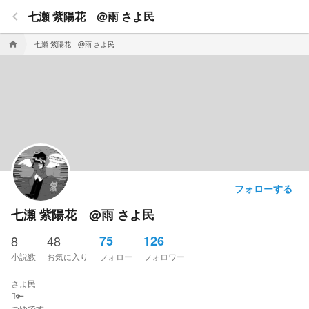
keyboard_arrow_left
七瀬 紫陽花 @雨 さよ民
七瀬 紫陽花 @雨 さよ民
home
フォローする
七瀬 紫陽花 @雨 さよ民
8
48
75
126
小説数
お気に入り
フォロー
フォロワー
さよ民
🫆🔑
つゆです