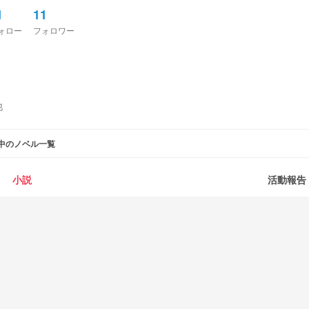
1
11
ォロー
フォロワー
他
中のノベル一覧
小説
活動報告