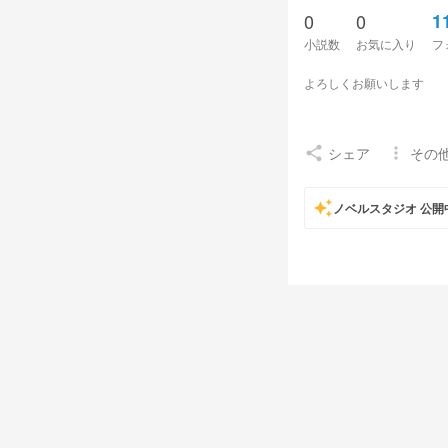
0
0
1
小説数
お気に入り
フ
よろしくお願いします
シェア
その
share
more_vert
auto_awesome
ノベルスタジオ 公開