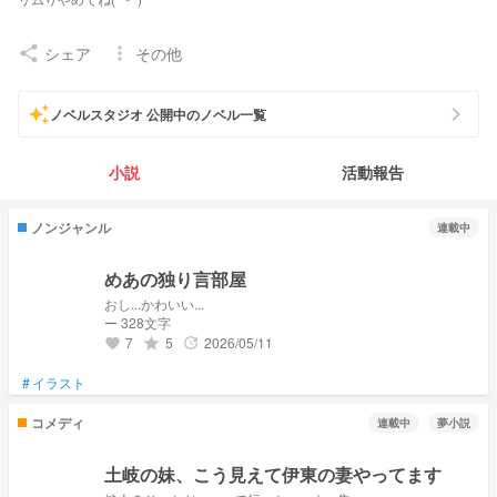
2025-11-10 𝕤𝕥𝕒𝕣𝕥
シェア
その他
share
more_vert
主な推し様 (敬省略)⤵︎ ︎
プロセカ : 宵崎奏、桃井愛莉
chevron_right
auto_awesome
ノベルスタジオ 公開中のノベル一覧
声優さん (女): 楠木ともり、降幡愛
(男): 土岐隼一、伊東健人
Vtube(にじ) : 加賀美ハヤト、リゼ・ヘルエスタ
小説
活動報告
(ホロ) : 博衣こより、沙花叉クロヱ
etc...
ノンジャンル
連載中
ファンマ→🎼💙☂️
つけさせていただいてるファンマ→💕🎀︎🌟
めあの独り言部屋
誕生日→11月19日
おし...かわいい...
関係者様•*¨*•.¸♬︎
ー 328文字
妹 → あーちゃん
user/wQizLk+
7
5
2026/05/11
grade
update
favorite
親友 こはちゃん →
user/68efcf+
相方→このちゃ
user/BaHDkb+
#
イラスト
リア友→るぁ
user/ZvzxsO+
親友→あこちゃ
user/MUiI8v+
コメディ
連載中
夢小説
親友→朔ちゃん
user/Jyzx5M+
ーーーーー2025年ーーーーー
土岐の妹、こう見えて伊東の妻やってます
11-22 ー フォロワー様10達成!