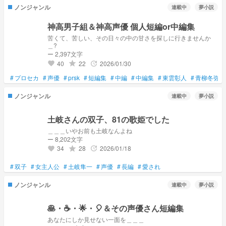
ノンジャンル
連載中
夢小説
神高男子組＆神高声優 個人短編or中編集
苦くて、苦しい、その日々の中の甘さを探しに行きませんか
＿?
ー 2,397文字
40
22
2026/01/30
grade
update
favorite
#
プロセカ
#
声優
#
prsk
#
短編集
#
中編
#
中編集
#
東雲彰人
#
青柳冬弥
ノンジャンル
連載中
夢小説
土岐さんの双子、81の歌姫でした
＿＿＿いやお前も土岐なんよね
ー 8,202文字
34
28
2026/01/18
grade
update
favorite
#
双子
#
女主人公
#
土岐隼一
#
声優
#
長編
#
愛され
ノンジャンル
連載中
夢小説
🥞・☕・🌟・🎈＆その声優さん短編集
あなたにしか見せない一面を＿＿＿