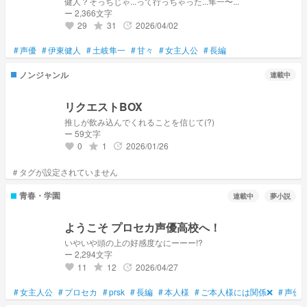
12-11 ー フォロワー様50達成!
健人？そっちじゃ...って行っちゃった...隼一〜...
ー 2,366文字
ーーーーー2026ーーーーー
01-09 ー フォロワー様70達成!
29
31
2026/04/02
grade
update
favorite
02-01 ー フォロワー様100達成!
05-26 ー フォロワー様110達成!
#
声優
#
伊東健人
#
土岐隼一
#
甘々
#
女主人公
#
長編
ノンジャンル
連載中
リクエストBOX
推しが飲み込んでくれることを信じて(?)
ー 59文字
0
1
2026/01/26
grade
update
favorite
青春・学園
連載中
夢小説
ようこそ プロセカ声優高校へ！
いやいや頭の上の好感度なにーーー!?
ー 2,294文字
11
12
2026/04/27
grade
update
favorite
#
女主人公
#
プロセカ
#
prsk
#
長編
#
本人様
#
ご本人様には関係❌
#
声優