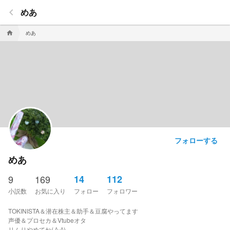
keyboard_arrow_left
めあ
めあ
home
フォローする
めあ
9
169
14
112
小説数
お気に入り
フォロー
フォロワー
TOKINISTA＆潜在株主＆助手＆豆腐やってます
声優＆プロセカ＆Vtubeオタ
リムりやめてね( ^ᵕ^)