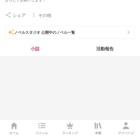
あんまり小説投稿しないかもしれません。
シェア
その他
share
more_vert
chevron_right
auto_awesome
ノベルスタジオ 公開中のノベル一覧
小説
活動報告
ホーム
ジャンル
ランキング
本棚
マイページ