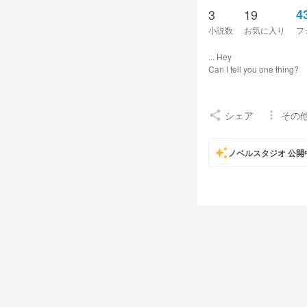
3
19
4
小説数
お気に入り
フ
... Hey
Can I tell you one thing?
シェア
その
share
more_vert
auto_awesome
ノベルスタジオ 公開
bean sprouts.