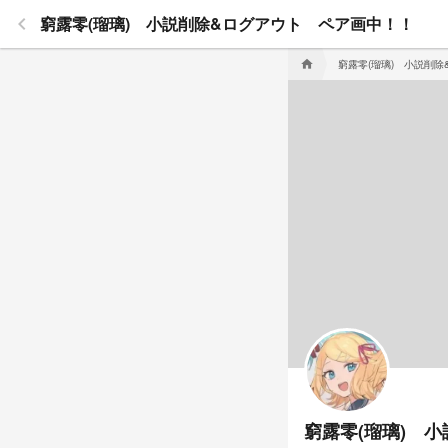
keyboard_arrow_left
窮露零(瑠璃) 小説削除&ログアウト ペア画中！！
窮露零(瑠璃) 小説削
home
窮露零(瑠璃) 