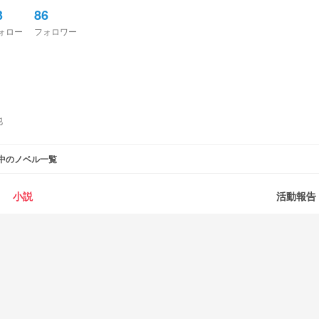
3
86
ォロー
フォロワー
他
中のノベル一覧
小説
活動報告