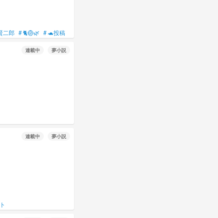
賢二郎
#
🐈🏐🌿‬
#
🐢投稿
連載中
夢小説
連載中
夢小説
ト