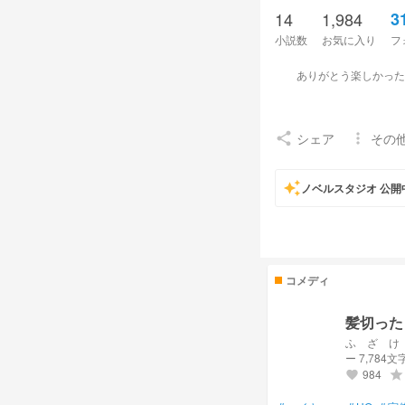
14
1,984
3
小説数
お気に入り
フ
ありがとう楽しかったで
あ
シェア
その
share
more_vert
auto_awesome
ノベルスタジオ 公開
コメディ
髪切った
ふ ざ け
ー 7,784文
984
grade
favorite