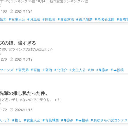
月3日 新作すべてランキング86位 10月4日 新作恋愛ランキング72位
字
163
2024/11/24
update
気力
#
女主人公
#
月島蛍
#
国見英
#
赤葦京治
#
孤爪研磨
#
角名倫太郎
#
白布
ズの姉、強すぎる
で強い宮ツインズの姉のお話だよ☆
字
270
2024/10/19
update
ツインズ
#
宮兄弟
#
宮侑
#
宮治
#
北信介
#
女主人公
#
姉
#
🐈🏐🌿‬
#
🐢投稿
先輩の推し私だった件。
けど悪い子じゃないのでご安心を。（？）
字
172
2024/11/15
update
りっ子
#
推し
#
女主人公
#
青葉城西
#
🐈🏐🌿‬
#
🐢投稿
#
あゆさら小説コンテス