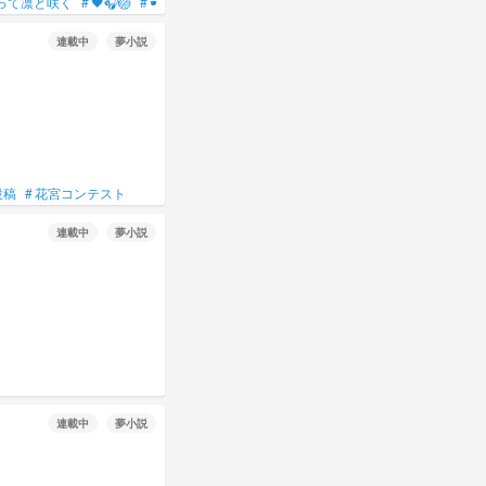
って凛と咲く
#
🖤🎧🏐
#
🕶🐈
#
氷乃コン
#
🧸🎡
#
🐢投稿
連載中
夢小説
投稿
#
花宮コンテスト
連載中
夢小説
連載中
夢小説