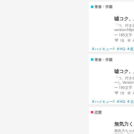
青春・学園
噓コク、
「つ、付き合ってください
version/ht
version/https://n
ー 185文字
青春・学園
18
grade
favorite
#
ハイキュー!!
#
HQ
#
夜
青春・学園
嘘コク、
「つ、付き合ってください！
ーし Versio
ー 190文字
19
grade
favorite
#
ハイキュー!!
#
HQ
#
北
恋愛
無気力く
無気力ちゃ