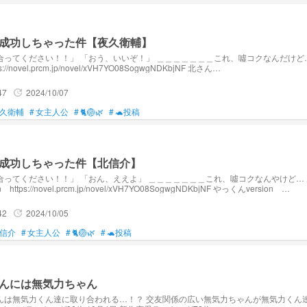
成功しちゃった件【夜久衛輔】
！！」 「おう、いいぞ！」 ＿＿＿＿＿＿＿これ、噓コクなんだけど… 成功しちゃった件 赤葦
tps://novel.prcm.jp/novel/xVH7YO08SogwgNDKbjNF 北さん
ovel.prcm.jp/novel/sj7KS17uWz7DcnAy9hQy 10月8日 新作青春・学園ランキング23位 10月９日 新作
ランキング84位
47
2024/10/07
update
久衛輔
#
女主人公
#
🐈🏐🌿‬
#
🐢投稿
成功しちゃった件【北信介】
！」 「おん、ええよ」 ＿＿＿＿＿＿＿これ、噓コクなんやけど… 成功しちゃった件。 あか
n https://novel.prcm.jp/novel/xVH7YO08SogwgNDKbjNF やっくんversion
https://novel.prcm.jp/novel/6LXYXZytjqBGbqkObr9V 10月6日 新作青春・学園ランキング 34位
42
2024/10/05
update
信介
#
女主人公
#
🐈🏐🌿‬
#
🐢投稿
んには無気力ちゃん
んは無気力くん達に取り合われる…！？ 交友関係の広い無気力ちゃんが無気力くん達に