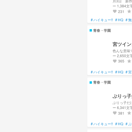
ー 1,384文
231
grade
favorite
#
ハイキュー!!
#
HQ
#
無
青春・学園
宮ツイン
色んな意味
ー 2,650文
365
grade
favorite
#
ハイキュー!!
#
HQ
#
宮
青春・学園
ぶりっ子
ぶりっ子だ
ー 6,341文
381
grade
favorite
#
ハイキュー!!
#
HQ
#
ぶ