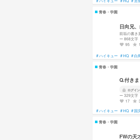
#
ハイキュー
#
HQ
#
宮
青春・学園
日向兄、
前垢の書き
ー 868文字
95
grade
favorite
#
ハイキュー
#
HQ
#
白
青春・学園
Q.付き
lock
ログイン
ー 329文字
17
grade
favorite
#
ハイキュー
#
HQ
#
国
青春・学園
FWの天