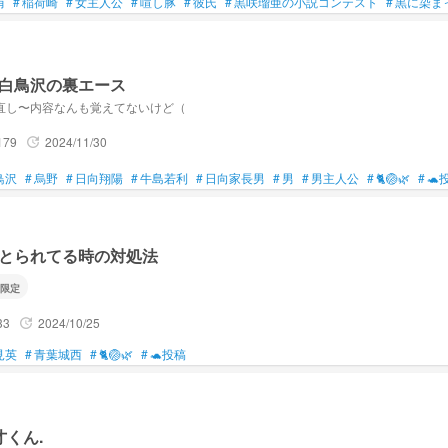
侑
#
稲荷崎
#
女主人公
#
喧し豚
#
彼氏
#
黒咲瑠亜の小説コンテスト
#
黒に染ま
白鳥沢の裏エース
直し〜内容なんも覚えてないけど（
179
2024/11/30
update
鳥沢
#
烏野
#
日向翔陽
#
牛島若利
#
日向家長男
#
男
#
男主人公
#
🐈🏐🌿‬
#
🐢
まとられてる時の対処法
限定
33
2024/10/25
update
見英
#
青葉城西
#
🐈🏐🌿‬
#
🐢投稿
才くん.