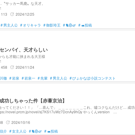
…〝サッカー馬鹿〟な天才。
字
113
2024/12/25
update
#
男主人公
#
オリキャラ
#
御影玲王
#
🐈🏐🌿‬
#
🐢投稿
センパイ、天才らしい
からも才能に挟まれる大王様
字
458
2024/11/24
update
川徹
#
岩泉
#
岩泉一
#
先輩
#
男主人公
#
びょかなぽ小説コンテスト
成功しちゃった件【赤葦京治】
」 「…喜んで」 ＿＿＿＿＿＿＿これ、噓コクなんだけど… 成功しちゃった件 北さん
tps://novel.prcm.jp/novel/sj7KS17uWz7DcnAy9hQy やっくんversion
https://novel.prcm.jp/novel/6LXYXZytjqBGbqkObr9V 10月6日 新作青春・学園ランキング32位
38
2024/10/16
update
信介
#
女主人公
#
🐈🏐🌿‬
#
🐢投稿