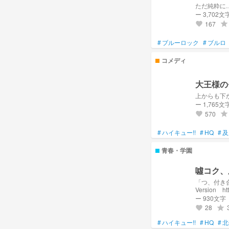
ただ純粋に
ー 3,702文
167
grade
favorite
#
ブルーロック
#
ブルロ
コメディ
大王様の
上からも下
ー 1,765文
570
grade
favorite
#
ハイキュー!!
#
HQ
#
及
青春・学園
噓コク、
「つ、付き合ってください！！
Version ht
ー 930文字
28
grade
favorite
#
ハイキュー!!
#
HQ
#
北