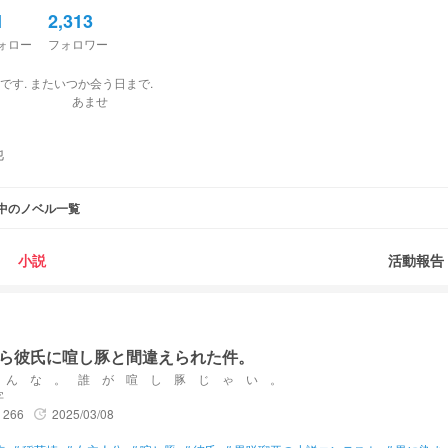
1
2,313
ォロー
フォロワー
す. またいつか会う日まで.
ませ
他
中のノベル一覧
小説
活動報告
ら彼氏に喧し豚と間違えられた件。
 ん な 。 誰 が 喧 し 豚 じ ゃ い 。
字
266
2025/03/08
update