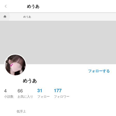
keyboard_arrow_left
めうあ
めうあ
home
フォローする
めうあ
4
66
31
177
小説数
お気に入り
フォロー
フォロワー
低浮上