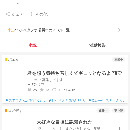
💤🍒🤍 ￤ ちょーかわいいいもうとㄘゃん
user/tnQXkV+
シェア
その他
share
more_vert
chevron_right
auto_awesome
ノベルスタジオ 公開中のノベル一覧
小説
活動報告
ポエム
連載中
君を想う気持ち苦しくてギュッとなるよ ꒷꒦‪‪♡
年中 募集してます ！
ー 774文字
26
13
2026/04/16
grade
update
favorite
#
ステラさんと繋がりたい
#
他担さんと繋がりたい
#
歌い手リスナーさんと繋
コメディ
連載中
夢小説
大好きな自担に認知された
🤍 「 あ ！ またいるじゃん 笑笑 」 世