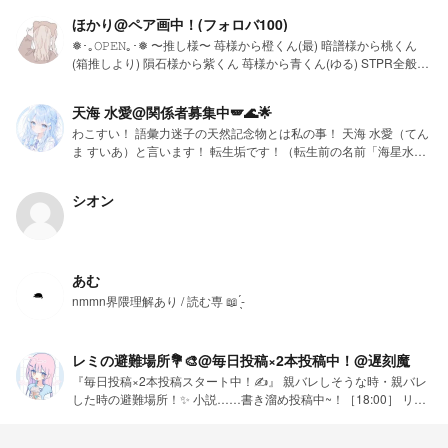
しい人つぶやきってゆうとこで、言ってね！！いってくれたらほぼ
ほかり@ペア画中！(フォロバ100)
確でフォロバするよ〜♪ 念のため言っとくけど、無差別フォローは
❅･｡𝙾𝙿𝙴𝙽｡･❅ 〜推し様〜 苺様から‎橙くん(最) 暗譜様から桃くん
してないよ〜！ フォローしてる人が、180人越え、、、つまり、私
(箱推しより) 隕石様から紫くん 苺様から️青くん(ゆる) STPR全般・
が気に入ってる小説が、180越え！？
活動者様好きです！ 〜ほかりの自己紹介〜 ʙɪʀᴛʜᴅᴀʏ︎︎8/14 MBTI
ENFP コメント💬大好きです！ (↑基本即返信ですが遅かったら学
天海 水愛@関係者募集中🪽‪🌊🌟
校行ってるか寝てるかの二択だと思います) 付けさせていただいて
わこすい！ 語彙力迷子の天然記念物とは私の事！ 天海 水愛（てん
るFM・FN ‪🌱‬💕️️🫧/芽愛っ子隊！ 🎶🫠💙 ️🫧🌸🩵 🐾🐶💫/ちゃちゃっ
ま すいあ）と言います！ 転生垢です！（転生前の名前「海星水
と星 【自分のFM・FN】 🍀︎️🫧‪💞/ほかみん ↑つけてくれたら嬉しい
愛」 https://novel.prcm.jp/user/ph5WKbNbXqehNGjbyjEs7nQI8vf1
なぁ •*¨*•.¸♬︎関係者様•*¨*•.¸♬︎ 最愛＆姉
アカウント作った日2026年7月16日 ファンマ:🪽‪🌊🌟 ファンネ:天
➭https://novel.prcm.jp/user/3siFZwMsQgWQ3AdBcCsqiST3eD02
シオン
使の雫 2つ名: 語彙力迷子の天然記念物（本人天然拒否、てか違う
／芽愛ちゃん 師匠
から） アイコン:天海 水愛さん ヘッダー:師匠とペアへ中 メイン小
➭https://novel.prcm.jp/user/c43afba3b558e17333c79d2943084e8
説 元不良の僕、今はナルシストのふりしてます
fd62f2b79/あかりちゃん ズッ友
https://novel.prcm.jp/novel/O6Hy9dusJa8Lj4f4dsql ー関係者ー（転
➩https://novel.prcm.jp/user/Yi2oZon2CsPoxgJUlU7YfpXMcZD2/お
生しても継続です） 私の憧れの師匠&推し（碧） 妹&ドッペルゲン
とちゃん 姉
あむ
ガー（莉依） 相方（ショボン） 友達以上恋人未満（つばき） お姉
➭https://novel.prcm.jp/user/s8EwvigYKIdAnjXbefKfn8pFbVM2/ゆ
nmmn界隈理解あり / 読む専 📖 ̖́-
ちゃん（千草） 親友（kana） 弟子（恋継 胡兎華） 弟子（月空）
りあちゃん 双子
弟子（🌷） 弟子（いちご） 弟子（こはく） 友達（きぃな） 友達
➩https://novel.prcm.jp/user/r68iSDSQNEctOmQrLW6UfwYkEbO2/
（だりあ） 友達（れいあ） 守護神&ご主人様（ゆか） ママ（あん
かのの ニコイチ
レミの避難場所💐🎨@毎日投稿×2本投稿中！@遅刻魔
みー） 親友（すみれ） 娘（くくる） 娘（りいな） 娘（麗氷） メ
➩https://novel.prcm.jp/user/RZTJakvTkiVZ8jyCbQTpCsGw5Zo2/り
『毎日投稿×2本投稿スタート中！✍️』 親バレしそうな時・親バレ
イド（炉亜） 執事（ゆむむ） クラスメイト（遥） 弟子（めんめん
っちゃん ☁︎.*･ﾟ┈お願いしたいこと┈ﾟ･*.︎︎☁︎︎︎︎ 仲良くしてください！
した時の避難場所！✨ 小説……書き溜め投稿中~！［18:00］ リレ
☆） 幼なじみ（海月永愛） 幼なじみ（星ちゃん）
できるだけリムらないで欲しいです…！ ※リムられたらこちらもフ
ー……気分的に投稿中~！ イラスト……隙間時間に描き中~！ 【目
ォロー外させていただきます。 𝑠𝑡𝑎𝑟𝑡 2025年11月6日 フォロワー10
標…7月までに♡2500☆120 達成したい！】
人達成!!12月10日 フォロワー50人達成!!2月18日 お気に入り登録