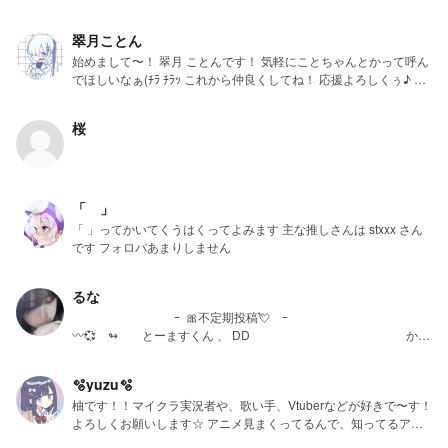
https://novel.prcm.jp/user/53yDyQTlyRRLb9EGPhrVlPhQMMt1 先
輩 天海 水愛ちゃん
翠月ことん
https://novel.prcm.jp/user/fPzOD5Ymj7RWfslumcN8224QDEs2 恋
始めまして〜！ 翠月 ことんです！ 気軽にことちゃんとかって呼ん
人 ショボンちゃん
でほしいなぁ(ﾁﾗ ﾁﾗｯ これから仲良くしてね！ 応援よろしくぅ♪ 推
https://novel.prcm.jp/user/Idu5xnj0kMQvoTY0VHF5hCYHflt2 お姉
しはいっぱいいます!! 更新は、🐢でぇす 自分が書きたいように書き
ちゃん 蒼海 碧華ちゃん
ます♪
https://novel.prcm.jp/user/ZWKBqkkKrFbKwVvFveeP3CUHphx1 幼
桜
なじみ ゆかちゃん
https://novel.prcm.jp/user/KdsWr899KrN8VWUyh6BmqETTsID2 お
兄ちゃん うみちゃん
https://novel.prcm.jp/user/vx2HNWtlJogRAsmuN1hyBT9kFJ82
「 」
「 」ってかいてくうはくってよみます 主な推しさんは stxxx さん
です フォロバあまりしません
るな
‌ ‌ ‌ ‌ ‌ ‌‌ ‌ ‌ ‌‌‌‌ ‌ ‌ｰ ‌‌‌‌ ‌🎀不定期投稿💘 ‌ｰ ‌ ‌ ‌ ‌ ‌ ‌ ‌‌‌‌ ‌ ‌ ‌ ‌‌ ‌ ‌
〰️💞 ↬ ‌ ‌とーますくん 、 DD ‌ ‌ ‌ ‌ ‌ ‌ ‌ ‌ ‌ ︎ ︎ ︎ ︎ ︎ ︎ ︎ ︎ ︎ ︎ ︎ ︎ ‌‌‌‌ ‌ ‌かえ
るくん 、 できさん ‌‌‌‌ ‌‪ ㅤㅤㅤㅤ ‌〰️ෆ‪ ‌↬ ‌ ‌うみにゃ ‌、 ‌わど ‌‌‌‌、 ‌こうた
ん ‌ ‌︎ ︎ ︎ ︎ ︎ ︎ ︎ ︎ ︎ ︎ ︎ ︎ ︎ ︎ ︎ ︎ ︎ ︎ ︎ ︎ ︎ ︎ ︎ ︎⸜ ෆ‪ ‪⸝‍ ︎ ︎ローカルとAmong Usが好き ︎⸜ ෆ‪ ‪⸝‍ ︎ ︎ ︎ ︎ ︎ ︎ ㅤㅤㅤㅤㅤㅤㅤㅤㅤㅤㅤㅤㅤㅤㅤㅤㅤㅤㅤㅤㅤㅤㅤㅤㅤㅤㅤㅤㅤㅤ ︎ ︎ ︎ ︎ ︎
🫧yuzu🫧
︎ ︎ ︎ ︎ ︎ ︎ ︎ ︎ ︎ ︎ ︎ ︎ ︎ ︎ ︎ ︎ ︎ ︎ ︎ ︎ ︎ ︎ ︎ ︎ ︎ ︎ ︎ ︎ ︎ ︎ㅤㅤㅤㅤㅤㅤ
柚です！！マイクラ実況者や、歌い手、Vtuberなどが好きで〜す！
よろしくお願いします☆ アニメ見まくってるんで、知ってるアニ
メ多いです！ アニメ好きな人語りましょ〜〜！！ フォロバしてほ