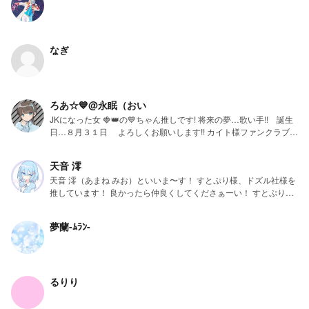
思います(投稿頻度終わってるんでねw) 推し 霧雨魔理沙 🍓👑箱の
極度の🩷🩵推し 好きなグループ 🍓👑と毒☆あきお！ 夢はでっか
く〜？目標は☆200とフォロワー様150人です！！！ 活動開始日
2026年3月7日 2026年7月10日17時 祝フォロワー様100人達成！
なぎ
2026年7月19日 フォロワー様110人達成！ 2026年7月29日 フ
ォロワー様120人達成！ 2026年8月5日 フォロワー様130人達
成！ 2026年8月5日 フォロワー様140人達成！ (うん、まじでな
んで？) 【私の大好きな関係者様】 幼馴染&相棒！あーちゃん！ お
ろあ☆💙@永眠（おい
姉ちゃん&ドッペルゲンガー！水愛ちゃん！ 相方！ゆかさん！ 師
JKになった女 🍓👑の💙ちゃん推しです! 将来の夢…歌い手!! 誕生
匠！kanaさん！ 双子！くるるちゃん！ 妹！星！月空ちゃん！ 幼馴
日…８月３１日 よろしくお願いします!! カイト様ファンクラブ会
染！いちごちゃん！ お友達！麗氷ちゃん！ 親友！つば
員番号3! ファンマ 📖Ω💓 😺🍓👑 💙🎧🎤 ☔☪︎ ファンネ 水淡女子 確
き！ お姉ちゃん！だりあねぇ！ さところ同盟！なのはさ
定さん
ん！ 相棒！すみれちゃん！ メイドさん！りいなちゃ
天音 澪
https://novel.prcm.jp/user/8e48a7b14021fa42c87bd68973536545
ん！ 兄！てぃあらちゃん！ リア友！fuzuちゃん！ #天界か
天音 澪（あまね みお）といいま〜す！ すとぷり様、ドズル社様を
c47903c4
らの水のお届け ファンマ作った！ 🍓🪄︎︎⛓️ 【つけてるファンマ】
推しています！ 良かったら仲良くしてくださぁーい！ すとぷり様
https://novel.prcm.jp/user/3744d5e53d54425859692a541083e4a
💙🍀❄️ 🩵🌸︎🌟 🫧‪🌸️🩵 🦖🫧‪🌸 🫧‪☘️🐾 🤎🍳📚
の小説は書けますがドズル社様の小説は怪しいです… ー進んで行
923bcef0b フォローよろ!
🐈‍⬛❄️🤍 ❄️🖌💞 ⛅✨🍀 🩷🪽🌸 🌙🪄︎︎🐶 🪽🌊︎
くストーリー ー 悪魔を召喚したつもりが天使が出てきまし
🌟 【つけてるファンネ】 #虹色の雫 #スノーアイリス ルポ #天界の
夢蘭-ﾑﾗﾝ-
た。/https://novel.prcm.jp/novel/ix7NJY1cgF8Pnc8qsg32 放課後の
雫
秘密の愚痴大会
__。/https://novel.prcm.jp/novel/CblD1wMAR9X7KyeCe9Gm ヘッ
ダー:天音 澪の部屋 アイコン:すこし変更させていただきました！
！関係者様方！ 親友 ゆのちゃん
るりり
https://novel.prcm.jp/user/1dKVFk0p2lcQqblCV7EIAPwdA6H2 友
達 天野 桜ちゃん