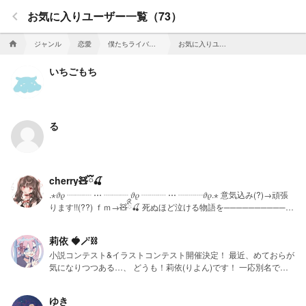
keyboard_arrow_left
お気に入りユーザー一覧（73）
ジャンル
恋愛
僕たちライバルは
お気に入りユーザー一覧
home
いちごもち
る
cherry🧸ྀི🍒
.⋆𝜗𝜚 ┈┈┈ ⋯ ┈┈┈ 𝜗𝜚 ┈┈┈ ⋯ ┈┈┈𝜗𝜚.⋆ 意気込み(?)→頑張
ります!!(??) ｆｍ→🧸ིྀ🍒 死ぬほど泣ける物語を──────────。
.⋆𝜗𝜚 ┈┈┈ ⋯ ┈┈┈ 𝜗𝜚 ┈┈┈ ⋯ ┈┈┈𝜗𝜚.⋆
莉依 🍓🪄︎︎⛓️
小説コンテスト&イラストコンテスト開催決定！ 最近、めておらが
気になりつつある…、 どうも！莉依(りよん)です！ 一応別名でテ
ラーも始めました！ 更新は不定期ですが面白いと思って貰えるよ
うに頑張って書いてます 小説はご本人様に届かない様ににフォロ
ゆき
ワー様限定か、ログイン限定にしています しばらくは新作ないと