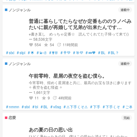
ノンジャンル
連載中
普通に暮らしてたらなぜか定番もののラノベみ
たいに親が再婚して兄弟が出来たんです
が????
※書き直し めっちゃ定番☆ 読んでくれてた子帰って来て()
ー 58,536文字
554
54
11時間前
grade
update
favorite
#
stxl
#
stpl
#
🌟
#
💫🎨
#
❣️🌸
#
🍭💚
#
🎯💜
#
💤🧡
#
BL
#
BL？
ノンジャンル
連載中
午前零時、星屑の夜空を盗む僕ら。
今宵零時、煌めく星屑達と共に、最高のお宝を頂きに参ります
✧ 夜空を盗む怪盗 ✧
ー 1,661文字
11
9
4時間前
grade
update
favorite
#
nmmn
#
stxl
#
bl
#
BL
#
v0sg
#
⚠下手くそ⚠
#
下手
#
下手くそ
#
ご本人
恋愛
完結
あの夏の日の思い出
ひどく暑かったあの日。僕はこの世から消えてしまいたかっ