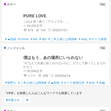
ホラー
完結
PURE LOVE
これは 君へ捧ぐ「アイノウタ」＿
ー 44,434文字
674
134
2025/07/21
grade
update
favorite
#
🐢投稿
#
nmmn
#
stxl
#
stpl
#
ご本人様には関係❌
#
v0sg
#
キャラ崩壊注
ノンジャンル
完結
僕はもう、あの場所にいられない
“今”なんて永遠に続くわけないのに、どうして願ってしまうの
だろう
ー 50,594文字
1,111
299
2024/04/18
grade
update
favorite
#
闇堕ち
#
ご本人様には関係❌
#
🐢投稿
#
キャラ崩壊注意
#
余命
#
長編
#
「#❣️🌸」を検索した人はこんなワードでも検索しています
❣️🌸愛され
🌟
ホラー