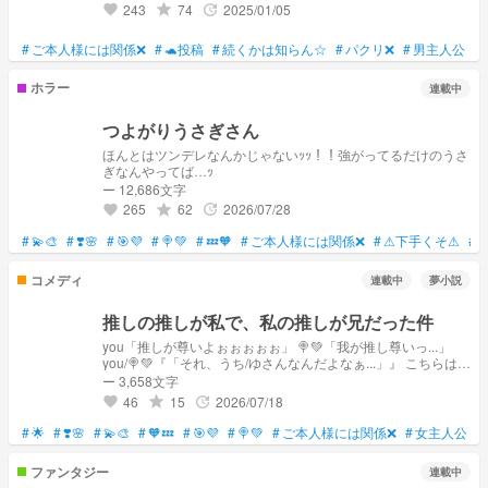
243
74
2025/01/05
grade
update
favorite
#
ご本人様には関係❌
#
🐢投稿
#
続くかは知らん☆
#
パクリ❌
#
男主人公
#
ホラー
連載中
つよがりうさぎさん
ほんとはツンデレなんかじゃないｯｯ！！強がってるだけのうさ
ぎなんやってば…ｯ
ー 12,686文字
265
62
2026/07/28
grade
update
favorite
#
💫🎨
#
❣️🌸
#
🎯💜
#
🍭💚
#
💤🧡
#
ご本人様には関係❌
#
⚠下手くそ⚠
#
n
コメディ
連載中
夢小説
推しの推しが私で、私の推しが兄だった件
you「推しが尊いよぉぉぉぉぉ」 🍭💚「我が推し尊いっ...」
you/🍭💚『「それ、うち/ゆさんなんだよなぁ...」』 こちらは‪シ
リーズ化作品となってます 素敵な本家様⤿
ー 3,658文字
https://novel.prcm.jp/novel/2OU46FqGrMxZNY44zJKZ 本編⤿
46
15
2026/07/18
grade
update
favorite
🩷🪽‪ 番外編⤿🎀🫧 休日、祝日更新予定
#
︎🌟
#
❣️🌸
#
💫🎨
#
🧡💤
#
🎯💜
#
🍭💚
#
ご本人様には関係❌
#
女主人公
#
ファンタジー
連載中