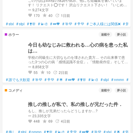
この小説はstxl様の体調や病み、他にも短編集を書いていま
す！ リクエスト️⭕️です！ 沢山リクエスト下さい！ 『いじめ、
体調不良編』の続き？の小説になっているのでよかったらそち
ー 9,274文字
らも読んでみてください。お願いします。 参考️⭕️です。 ※卒業
170
40
1日前
grade
update
favorite
生の💫🎨くんが居ます。
#
stxl
#
stpl
#
❣️🌸
#
💫🎨
#
💤🧡
#
🎯💜
#
🍭💚
#
ご本人様には関係❌
#
気軽
ホラー
連載中
夢小説
今日も幼なじみに救われる…心の病を患った私
は…
学校の同級生に大切なものを壊された貴方… その出来事で患
った3つの心の病「感情認識不全症」､「情動発作症」そして
「情動不安定症」果たして幼なじみによって心の病気を治すこ
ー 8,858文字
とはできるのか… 暴力表現＆流血表現＆過呼吸＆精神的暴力
55
10
2日前
grade
update
favorite
ありかも…
#
誰でも大歓迎
#
🎯💜
#
🍭💚
#
🌟
#
💤🧡
#
❣️🌸
#
💫🎨
#
stpl
#
nmmn
#
気
コメディ
連載中
夢小説
推しの推しが私で、私の推しが兄だった件．
もし、推しが兄弟だったらどうしますか…?
ー 23,335文字
448
69
4日前
grade
update
favorite
#
推し
#
stpl
#
nmmn
#
❣️🌸
#
💫🎨
#
🍭💚
#
💤🧡
#
🎯💜
#
stxl
#
🌟
#
気軽