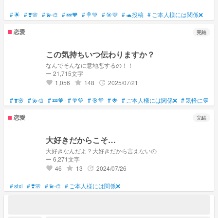
#
🌟
#
❣️🌸
#
💫🎨
#
💤🧡
#
🍭💚
#
🎯💜
#
🐢投稿
#
ご本人様には関係❌
恋愛
完結
この気持ちいつ伝わりますか？
なんでそんなに意地悪するの！！
ー 21,715文字
1,056
148
2025/07/21
grade
update
favorite
#
❣️🌸
#
💫🎨
#
💤🧡
#
🍭💚
#
🎯💜
#
🌟
#
ご本人様には関係❌
#
気軽に💬し
恋愛
完結
大好きだからこそ…
大好きなんだよ？大好きだから言えないの
ー 6,271文字
46
13
2024/07/26
grade
update
favorite
#
stxl
#
❣️🌸
#
💫🎨
#
ご本人様には関係❌