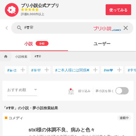
プリ小説公式アプリ
評価6,000件以上
keyboard_arrow_left
clear
search
小説
ユーザー
940
#❣️🌸
小説検索
home
add
add
add
add
ご本人様には関係❌
#
💫🎨
#
🎯💜
#
#
💤🧡
#
🍭
おすすめ順
tune
絞り込み
夢小説を除く
「#❣️🌸」の小説・夢小説検索結果
コメディ
連載中
stxl様の体調不良、病みと色々