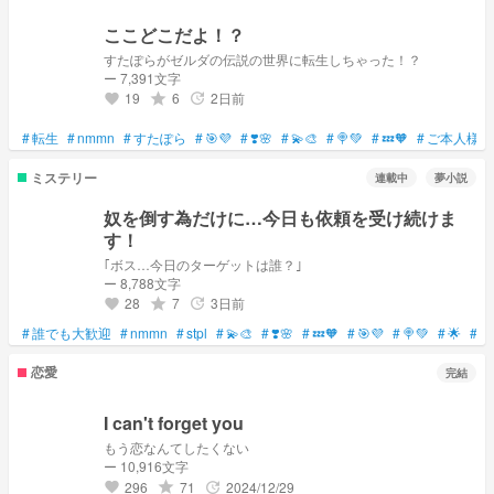
ここどこだよ！？
すたぽらがゼルダの伝説の世界に転生しちゃった！？
ー 7,391文字
19
6
2日前
grade
update
favorite
#
転生
#
nmmn
#
すたぽら
#
🎯💜
#
❣️🌸
#
💫🎨
#
🍭💚
#
💤🧡
#
ご本人様に
ミステリー
連載中
夢小説
奴を倒す為だけに…今日も依頼を受け続けま
す！
｢ボス…今日のターゲットは誰？｣
ー 8,788文字
28
7
3日前
grade
update
favorite
#
誰でも大歓迎
#
nmmn
#
stpl
#
💫🎨
#
❣️🌸
#
💤🧡
#
🎯💜
#
🍭💚
#
🌟
#
殺
恋愛
完結
I can't forget you
もう恋なんてしたくない
ー 10,916文字
296
71
2024/12/29
grade
update
favorite