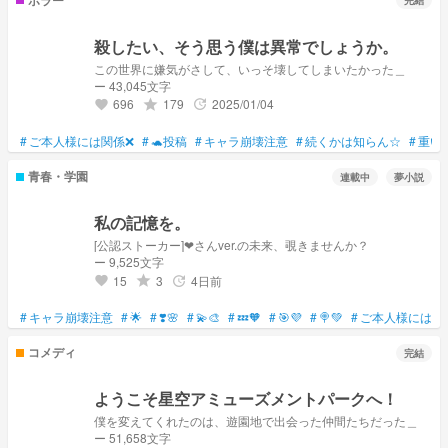
完結
殺したい、そう思う僕は異常でしょうか。
この世界に嫌気がさして、いっそ壊してしまいたかった＿
ー 43,045文字
696
179
2025/01/04
grade
update
favorite
#
ご本人様には関係❌
#
🐢投稿
#
キャラ崩壊注意
#
続くかは知らん☆
#
重い
青春・学園
連載中
夢小説
私の記憶を。
[公認ストーカー]❤さんver.の未来、覗きませんか？
ー 9,525文字
15
3
4日前
grade
update
favorite
#
キャラ崩壊注意
#
🌟
#
❣️🌸
#
💫🎨
#
💤🧡
#
🎯💜
#
🍭💚
#
ご本人様には関
コメディ
完結
ようこそ星空アミューズメントパークへ！
僕を変えてくれたのは、遊園地で出会った仲間たちだった＿
ー 51,658文字