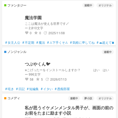
ファンタジー
連載中
オリジナル
魔法学園
ここは魔法が使える世界です🪄
ー 2,810文字
0
0
2025/11/08
grade
update
favorite
#
女主人公
#
不定期
#
魔法
#
⚠下手くそ⚠
#
気軽に💬してね
#
🐢超えて🐌
ノンジャンル
連載中
つぶやくん🐦
𖦹こげったーをインストールしますか？ はい はい
ー 996文字
58
5
2026/07/13
grade
update
favorite
#
呟き
#
日記
#
短編集
#
イタい
#
愚痴部屋
コメディ
連載中
夢小説
オリジナル
私が思うイケメンメンタル男子が、画面の前の
お前をたまに励ます小説