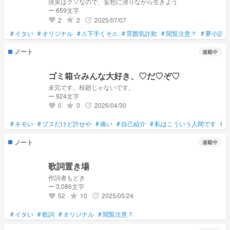
現実はクソなので、妄想に浸りながら生きよう
ー 659文字
2
2
2025/07/07
grade
update
favorite
#
イタい
#
オリジナル
#
⚠下手くそ⚠
#
雰囲気詐欺
#
閲覧注意？
#
夢小説
ノート
連載中
ゴミ箱☆みんな大好き、♡だ♡ぞ♡
未完です。桜廻じゃないです。
ー 924文字
0
0
2026/04/30
grade
update
favorite
#
キモい
#
ブスだけど許せや
#
痛い
#
自己紹介
#
私はこういう人間です
#
ノート
連載中
歌詞置き場
作詞者もどき
ー 3,086文字
52
10
2025/05/24
grade
update
favorite
#
イタい
#
歌詞
#
オリジナル
#
閲覧注意？