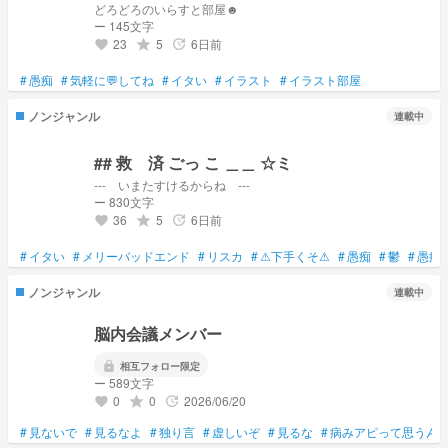
どろどろのいらすと部屋☻
ー 145文字
23
5
6日前
grade
update
favorite
#
愚痴
#
気軽に💬してね
#
イタい
#
イラスト
#
イラスト部屋
ノンジャンル
連載中
## 救 済 ごっ こ ＿＿ ☆ミ
--- いまたすけるからね ---
ー 830文字
36
5
6日前
grade
update
favorite
#
イタい
#
メリーバッドエンド
#
リスカ
#
⚠下手くそ⚠
#
愚痴
#
鬱
#
愚痴
ノンジャンル
連載中
脳内会議メンバー
lock
相互フォロー限定
ー 589文字
0
0
2026/06/20
grade
update
favorite
#
見ないで
#
見るなよ
#
独り言
#
虚しいぞ
#
見るな
#
病みアピって思うん