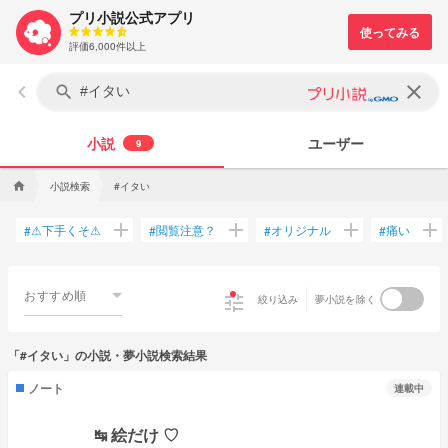
プリ小説公式アプリ
評価6,000件以上
keyboard_arrow_left
clear
search
小説
ユーザー
9
小説検索
#イタい
home
add
add
add
add
⚠下手くそ⚠
閲覧注意？
オリジナル
痛い
#
#
#
#
おすすめ順
tune
絞り込み
夢小説を除く
「#イタい」の小説・夢小説検索結果
ノート
連載中
↹ 絵だけ ♡