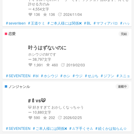
許せる方のみ
ー 4,554文字
136
136
2024/11/04
grade
update
favorite
#
seventeen
#
王道ケミ
#
ご本人様には関係❌
#
BL
#
マフィアパロ
#
ハッピ
恋愛
完結
叶うはずないのに
ホシウジのblです
ー 38,797文字
1,991
460
2019/02/03
grade
update
favorite
#
SEVENTEEN
#
bl
#
ホシウジ
#
ホシ
#
ウジ
#
せぶち
#
ジフン
#
スニョン
ノンジャンル
連載中
#🍼vs🐯
🐯 好きすぎて おかしくなっちゃう
ー 10,880文字
590
202
2026/02/25
grade
update
favorite
#
SEVENTEEN
#
ご本人様には関係❌
#
⚠下手くそ⚠
#
続くかは知らん☆
#