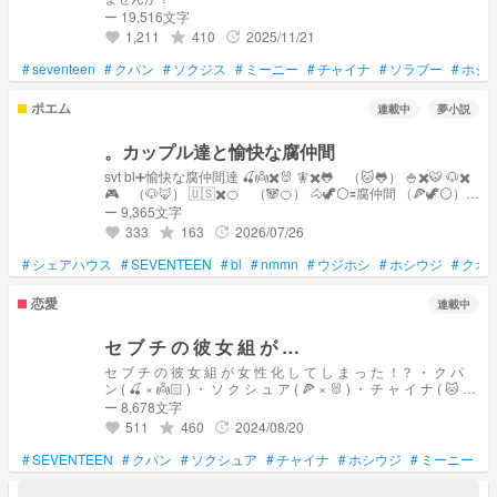
ー 19,516文字
1,211
410
2025/11/21
grade
update
favorite
#
seventeen
#
クパン
#
ソクジス
#
ミーニー
#
チャイナ
#
ソラブー
#
ホシ
ポエム
連載中
夢小説
。カップル達と愉快な腐仲間
svt bl➕愉快な腐仲間達 🍒👼✖️🐰 🧚✖️🐸 （🐱🐸） 🍚✖️🐯 🐶✖️
🎮 （🐶🦊） 🇺🇸✖️🍊 （🐼🍊） 🐴🦖⚪️🟰腐仲間 （🍕🦖⚪️）
一般人14人がシェアハウスをしてる設定です （みんなモデル
ー 9,365文字
とかだけど、アイドルじゃないから一般人ってことで）
333
163
2026/07/26
grade
update
favorite
#
シェアハウス
#
SEVENTEEN
#
bl
#
nmmn
#
ウジホシ
#
ホシウジ
#
クオ
恋愛
連載中
セ ブ チ の 彼 女 組 が …
セ ブ チ の 彼 女 組 が 女 性 化 し て し ま っ た ！？ ・ ク パ
ン ( 🍒 × 👼🏻 ) ・ ソ ク シ ュ ア ( 🍕 × 🐰 ) ・ チ ャ イ ナ ( 🐱 ×
🐸 ) ・ ホ シ ウ ジ ( 🐯 × 🍚 ) ・ ミ ー ニ ー ( 🐶 × 🦊 ) ・ ソ ラ ブ
ー 8,678文字
ー ( 🐻‍❄️ × 🍊 ) デ ィ ノ さ ん も 出 て き ま す p . s … 沢 山 見
511
460
2024/08/20
grade
update
favorite
て い た だ き あ り が と う ご ざ い ま す 沢 山 の い い ね ！
沢 山 の お 気 に 入 り 追 加 ！ 本 当 に 感 謝 し か な い で す
#
SEVENTEEN
#
クパン
#
ソクシュア
#
チャイナ
#
ホシウジ
#
ミーニー
#
！ ！ 今 後 と も よ ろ し く お 願 い し ま す !!