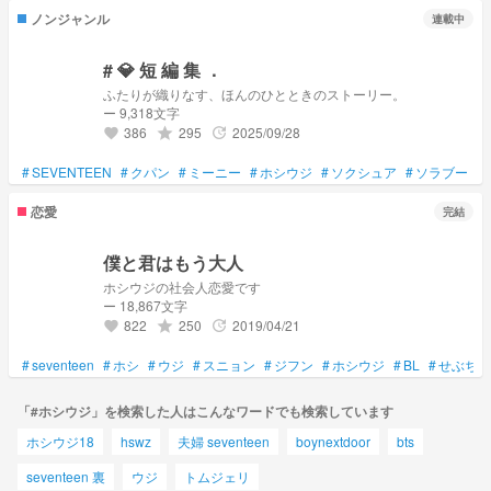
ノンジャンル
連載中
# 💎 短 編 集 ．
ふたりが織りなす、ほんのひとときのストーリー。
ー 9,318文字
386
295
2025/09/28
grade
update
favorite
#
SEVENTEEN
#
クパン
#
ミーニー
#
ホシウジ
#
ソクシュア
#
ソラブー
#
恋愛
完結
僕と君はもう大人
ホシウジの社会人恋愛です
ー 18,867文字
822
250
2019/04/21
grade
update
favorite
#
seventeen
#
ホシ
#
ウジ
#
スニョン
#
ジフン
#
ホシウジ
#
BL
#
せぶち
「#ホシウジ」を検索した人はこんなワードでも検索しています
ホシウジ18
hswz
夫婦 seventeen
boynextdoor
bts
seventeen 裏
ウジ
トムジェリ