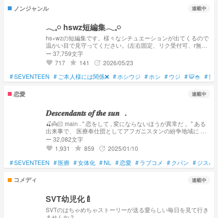
ノンジャンル
連載中
𓂃𓈒𓏸 hswz短編集𓂃𓈒𓏸
hs×wzの短編集です。様々なシチュエーションが出てくるので
温かい目で見守ってください。(左右固定、リク受付可、r無し)
※本内容はご本人様とは無関係です。他のSNSへの拡散、無断
ー 37,759文字
転載厳禁です※
717
141
2026/05/23
grade
update
favorite
#
SEVENTEEN
#
ご本人様には関係❌
#
ホシウジ
#
ホシ
#
ウジ
#
🐯🍚
#
短
恋愛
連載中
𝑫𝒆𝒔𝒄𝒆𝒏𝒅𝒂𝒏𝒕𝒔 𝒐𝒇 𝒕𝒉𝒆 𝒔𝒖𝒏 ．
🍒👼🏻 main . " 恋をして , 変にならないほうが異常だ 。" ある
出来事で、 医療奉仕団としてアフガニスタンの紛争地域に 派
遣されたジョンハン。 ジョンハンたちを空港に迎えに来た 中
ー 32,082文字
隊長の大尉に ⋯ 女体化注意 🚨 👼🏻 🍚 🐸 🚺 🦊 🍊 🍒 🐰
1,931
859
2025/01/10
grade
update
favorite
🐱 🐶 🚹 🐯 🦖 🇺🇸 🐴 🍒 🐱 🐯 韓国軍 👮⛑
🇺🇸 🍚 🦊 👼🏻 🐰 🦖 🐴 医療奉仕チーム 🏥💉 🐸 🐶
#
SEVENTEEN
#
医療
#
女体化
#
NL
#
恋愛
#
ラブコメ
#
クパン
#
ジスハ
🍊 参考 ━━ 「 太陽の末裔 」
コメディ
連載中
SVT幼児化🍼
SVTのはちゃめちゃストーリーが送る愛らしい毎日を見て行き
ませんか？