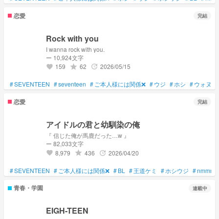
恋愛
完結
Rock with you
I wanna rock with you.
ー 10,924文字
159
62
2026/05/15
grade
update
favorite
#
SEVENTEEN
#
seventeen
#
ご本人様には関係❌
#
ウジ
#
ホシ
#
ウォヌ
#
恋愛
完結
アイドルの君と幼馴染の俺
『 信じた俺が馬鹿だった…w 』
ー 82,033文字
8,979
436
2026/04/20
grade
update
favorite
#
SEVENTEEN
#
ご本人様には関係❌
#
BL
#
王道ケミ
#
ホシウジ
#
nmmn
青春・学園
連載中
EIGH-TEEN