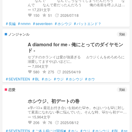
なんで なんでこうなってしまったんだろう な
んで なんで君だったんだろう 俺の名前を呼ぶ人は
もうこの世にいない ． お願いだから ＂ Please
ー 17,231文字
call my name again ＂ ＿ お願い
150
51
2026/07/18
grade
update
favorite
しっかり生きて 。
#
長編
#
nmmn
#
seventeen
#
ホシウジ
#
バットエンド？
ノンジャンル
完結
A diamond for me - 俺にとってのダイヤモン
ド -
セブチのホランイは愛が強過ぎる ⚠️ウジくんをめろめろに
溺愛してますやばいほどに。
ー 7,004文字
580
275
2025/04/19
grade
update
favorite
#
SEVENTEEN
#
BL
#
ホシ
#
ウジ
#
ホシウジ
#
ホウ
恋愛
完結
ホシウジ、初デートの巻
※学パロ※ 最近お付き合いを始めた🐯🍚。🍚はいつも🐯に対し
て素直になれない事に悩んでいた。そんな時、🐯から初デート
に誘われて…? 付き合いたて🐯🍚が初デートに向けて準備から
ー 15,964文字
本番の流れとなるお話です。初投稿ですので温かい目で見てく
206
76
2025/08/12
grade
update
favorite
ださったら幸いです🙇‍♀️。 ※本内容はご本人様とは無関係です。
他のSNSへの拡散、無断転載厳禁です※
#
SEVENTEEN
#
ご本人様には関係❌
#
ホシ
#
ウジ
#
ホシウジ
#
BL
#
nmm