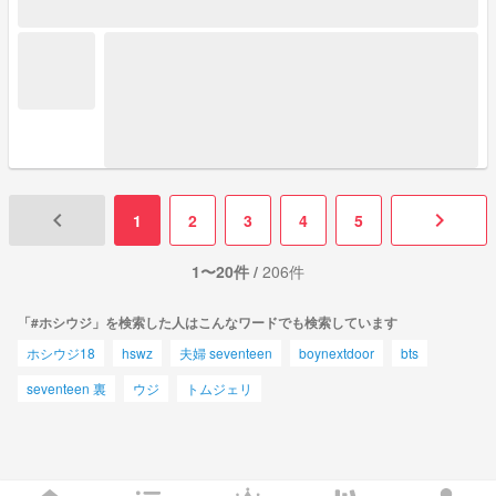
keyboard_arrow_left
keyboard_arrow_right
1
2
3
4
5
1〜20件 /
206件
「#ホシウジ」を検索した人はこんなワードでも検索しています
ホシウジ18
hswz
夫婦 seventeen
boynextdoor
bts
seventeen 裏
ウジ
トムジェリ