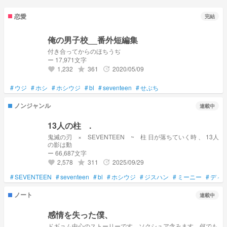
恋愛
完結
俺の男子校__番外短編集
付き合ってからのほちうぢ
ー 17,971文字
1,232
361
2020/05/09
grade
update
favorite
#
ウジ
#
ホシ
#
ホシウジ
#
bl
#
seventeen
#
せぶち
ノンジャンル
連載中
13人の柱 .
鬼滅の刃 × SEVENTEEN ~ 柱 日が落ちていく時 、 13人
の影は動
ー 66,687文字
2,578
311
2025/09/29
grade
update
favorite
#
SEVENTEEN
#
seventeen
#
bl
#
ホシウジ
#
ジスハン
#
ミーニー
#
ディ
ノート
連載中
感情を失った僕、
ドギョム中心のストーリーです、ソクシュア含みます、何でも