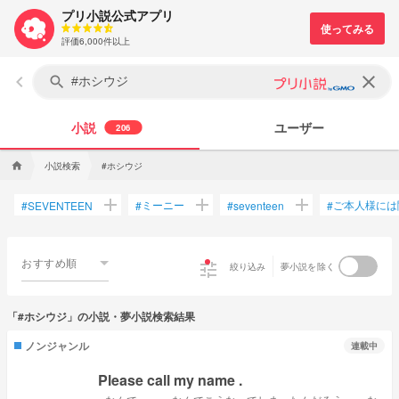
プリ小説公式アプリ
評価6,000件以上
keyboard_arrow_left
clear
search
小説
ユーザー
206
小説検索
#ホシウジ
home
add
add
add
ミーニー
ご本人様には
#
SEVENTEEN
#
#
seventeen
#
おすすめ順
tune
絞り込み
夢小説を除く
「#ホシウジ」の小説・夢小説検索結果
ノンジャンル
連載中
Please call my name .