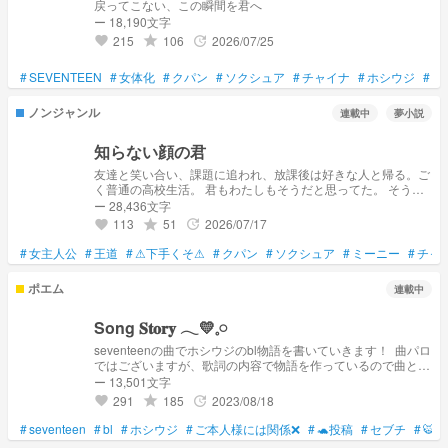
戻ってこない、この瞬間を君へ
ー 18,190文字
215
106
2026/07/25
grade
update
favorite
#
SEVENTEEN
#
女体化
#
クパン
#
ソクシュア
#
チャイナ
#
ホシウジ
#
ミ
ノンジャンル
連載中
夢小説
知らない顔の君
友達と笑い合い、課題に追われ、放課後は好きな人と帰る。ご
く普通の高校生活。 君もわたしもそうだと思ってた。 そう、
これはただの"表"の顔。君はわたしの"裏"の顔を知らない。 ※夢
ー 28,436文字
女子、bl要素ガッツリ含まれます。なんでも許せる人だけ。 ご
113
51
2026/07/17
grade
update
favorite
本人様には全く関係ありません。 初投稿小説なので多めに見
ていただけると嬉しいです。
#
女主人公
#
王道
#
⚠下手くそ⚠
#
クパン
#
ソクシュア
#
ミーニー
#
チャ
ポエム
連載中
Song 𝐒𝐭𝐨𝐫𝐲 𓂃💛𓈒𓏸
seventeenの曲でホシウジのbl物語を書いていきます！ ㅤㅤㅤㅤㅤㅤㅤㅤㅤㅤㅤㅤㅤㅤㅤㅤㅤㅤㅤㅤㅤㅤㅤㅤㅤㅤㅤㅤㅤㅤㅤㅤㅤㅤㅤㅤㅤㅤㅤ 曲パロ
ではございますが、歌詞の内容で物語を作っているので曲とは
雰囲気が全く違う時がありますが、そこはご理解頂けると幸い
ー 13,501文字
です🙇‍♀️ 自己満なので投稿頻度はバラバラです (気分屋の作者で
291
185
2023/08/18
grade
update
favorite
ございます( ՞. ̫.՞))
#
seventeen
#
bl
#
ホシウジ
#
ご本人様には関係❌
#
🐢投稿
#
セブチ
#
🐯🍚