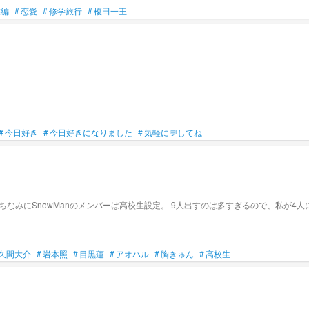
業編
#
恋愛
#
修学旅行
#
榎田一王
#
今日好き
#
今日好きになりました
#
気軽に💬してね
AbemaTVの今日好きになりましたのSnowManバージョンです。 ちなみに
久間大介
#
岩本照
#
目黒蓮
#
アオハル
#
胸きゅん
#
高校生