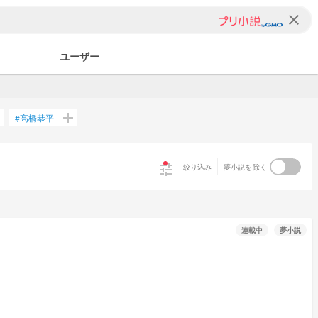
clear
ユーザー
d
add
高橋恭平
#
tune
絞り込み
夢小説を除く
連載中
夢小説