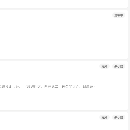
連載中
完結
夢小説
SnowManのメンバーは高校生設定。 9人出すのは多すぎるので、私が4人に絞りました。 （渡辺翔太、向井康二、佐久間大介、目黒蓮）
完結
夢小説