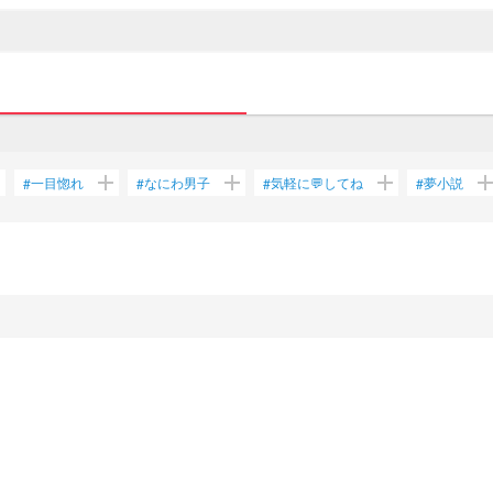
d
add
add
add
ad
一目惚れ
なにわ男子
気軽に💬してね
夢小説
#
#
#
#