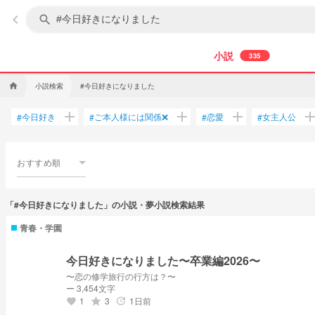
keyboard_arrow_left
search
小説
335
小説検索
#今日好きになりました
home
add
add
add
ad
今日好き
ご本人様には関係❌
恋愛
女主人公
#
#
#
#
おすすめ順
「#今日好きになりました」の小説・夢小説検索結果
青春・学園
今日好きになりました〜卒業編2026〜
〜恋の修学旅行の行方は？〜
ー 3,454文字
1
3
1日前
grade
update
favorite