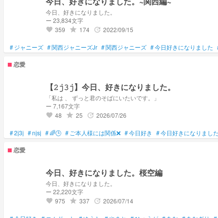
今日、好きになりました。~関西編~
今日、好きになりました。
ー 23,834文字
359
174
2022/09/15
grade
update
favorite
#
ジャニーズ
#
関西ジャニーズJr
#
関西ジャニーズ
#
今日好きになりました
恋愛
【𝟸𝚓𝟹𝚓】今日、好きになりました。
「私は 、 ずっと君のそばにいたいです。」
ー 7,167文字
48
25
2026/07/26
grade
update
favorite
#
2j3j
#
njsj
#
🌈🕒
#
ご本人様には関係❌
#
今日好き
#
今日好きになりまし
恋愛
今日、好きになりました。桜空編
今日、好きになりました。
ー 22,220文字
975
337
2026/07/14
grade
update
favorite