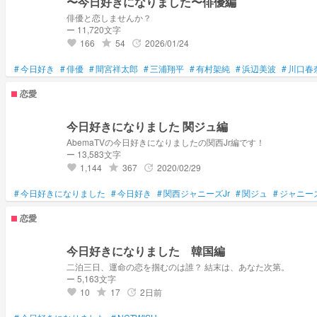
〜今日好きになりました〜俳優編
俳優と恋しませんか？
ー 11,720文字
166
54
2026/01/24
grade
update
favorite
#
今日好き
#
俳優
#
間宮祥太郎
#
三浦翔平
#
有村架純
#
浜辺美波
#
川口春
恋愛
今日好きになりました 関ジュ編
AbemaTVの今日好きになりましたの関西Jr編です！
ー 13,583文字
1,144
367
2020/02/29
grade
update
favorite
#
今日好きになりました
#
今日好き
#
関西ジャニーズJr
#
関ジュ
#
ジャニー
恋愛
今日好きになりました 韓国編
二泊三日、運命の恋を掴むのは誰？ 結末は、あなた次第。
ー 5,163文字
10
17
2日前
grade
update
favorite