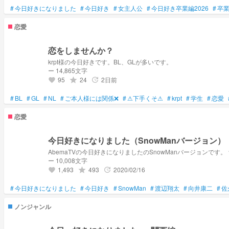
#
今日好きになりました
#
今日好き
#
女主人公
#
今日好き卒業編2026
#
卒
恋愛
恋をしませんか？
krpt様の今日好きです。BL、GLが多いです。
ー 14,865文字
95
24
2日前
grade
update
favorite
#
BL
#
GL
#
NL
#
ご本人様には関係❌
#
⚠下手くそ⚠
#
krpt
#
学生
#
恋愛
恋愛
今日好きになりました（SnowManバージョン）
ー 10,008文字
1,493
493
2020/02/16
grade
update
favorite
#
今日好きになりました
#
今日好き
#
SnowMan
#
渡辺翔太
#
向井康二
#
佐
ノンジャンル