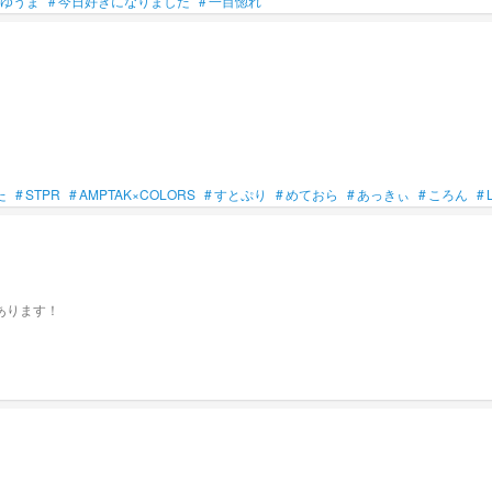
ゆうま
#
今日好きになりました
#
一目惚れ
た
#
STPR
#
AMPTAK×COLORS
#
すとぷり
#
めておら
#
あっきぃ
#
ころん
#
あります！