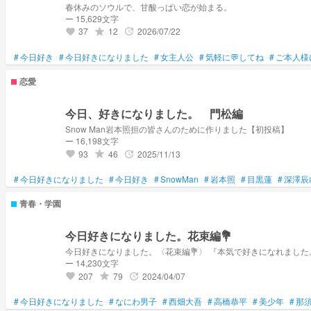
春休みのソウルで、甘酸っぱい恋が始まる。
ー 15,629文字
37
12
2026/07/22
grade
update
favorite
#
今日好き
#
今日好きになりました
#
女主人公
#
気軽に💬してね
#
ご本人様
恋愛
今日、好きになりました。 門松編
Snow Man岩本照担の皆さんのために作りました【初投稿】
ー 16,198文字
93
46
2025/11/13
grade
update
favorite
#
今日好きになりました
#
今日好き
#
SnowMan
#
岩本照
#
目黒蓮
#
深澤辰
青春・学園
今日好きになりました。花束編💐
ー 14,230文字
207
79
2024/04/07
grade
update
favorite
#
今日好きになりました
#
なにわ男子
#
西畑大吾
#
高橋恭平
#
美少年
#
那