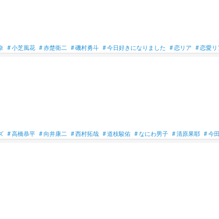
奈
#
小芝風花
#
赤楚衛二
#
磯村勇斗
#
今日好きになりました
#
恋リア
#
恋愛リ
ズ
#
高橋恭平
#
向井康二
#
西村拓哉
#
道枝駿佑
#
なにわ男子
#
清原果耶
#
今