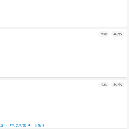
完結
夢小説
完結
夢小説
れ違い
#
相思相愛
#
一目惚れ