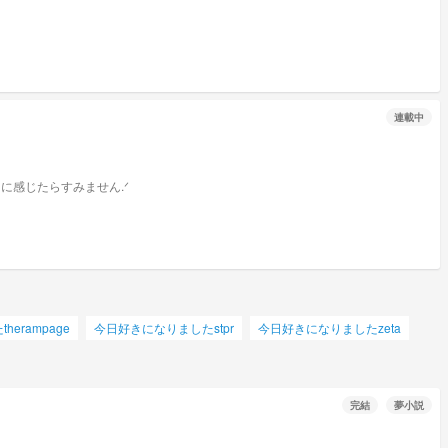
連載中
erampage
今日好きになりましたstpr
今日好きになりましたzeta
完結
夢小説