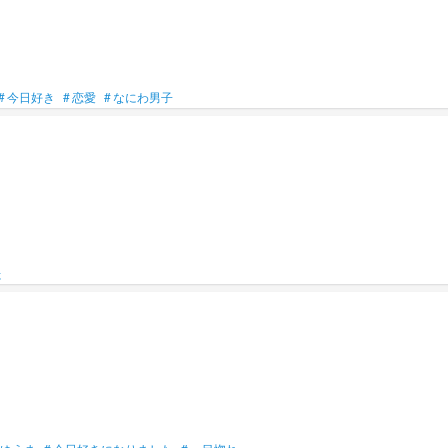
#
今日好き
#
恋愛
#
なにわ男子
た