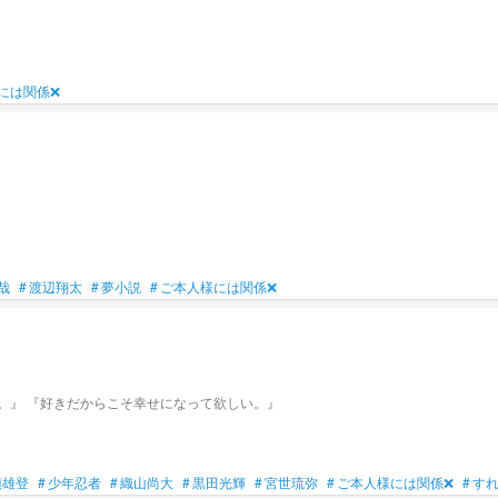
には関係❌
哉
#
渡辺翔太
#
夢小説
#
ご本人様には関係❌
今日好きになりました。〈花束編💐〉 『本気で好きになれました。』 『好きだからこそ幸せになって欲しい。』
須雄登
#
少年忍者
#
織山尚大
#
黒田光輝
#
宮世琉弥
#
ご本人様には関係❌
#
す