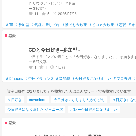
in サウジアラビア : リヤド編
ー 385文字
11
5
2026/07/26
grade
update
favorite
#
🪉🫍
#
参加型
#
気軽に💬してね
#
誰でも大歓迎
#
初コメ大歓迎
#
恋愛
#
オ
恋愛
CDと今日好き~参加型~
ー 827文字
1
1
1日前
grade
update
favorite
#
Dragons
#
中日ドラゴンズ
#
参加型
#
今日好きになりました
#
プロ野球
#
「#今日好きになりました」を検索した人はこんなワードでも検索しています
今日好き
seventeen
今日好きになりましたからぴち
今日好きにな
今日好きになりました ジャニーズ
バレー今日好きになりました
恋愛