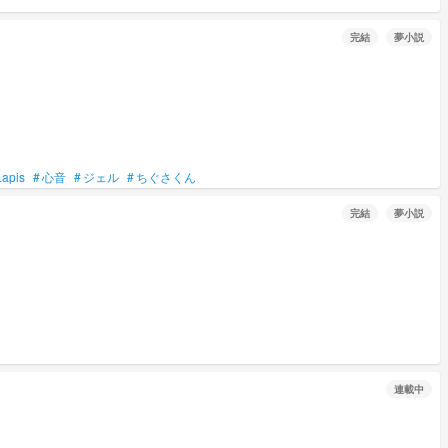
完結
夢小説
Lapis
#
心音
#
ジェル
#
ちぐさくん
完結
夢小説
連載中