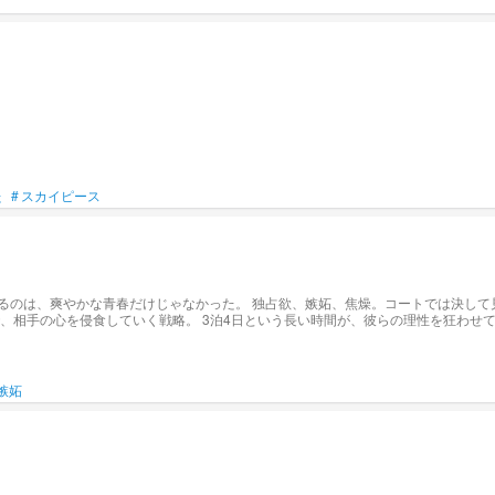
た
#
スカイピース
いく。 最後に笑うのは、愛か、力か、それとも――? これは、最も不器用で、
リクエスト受け付けてます🙄💗
嫉妬