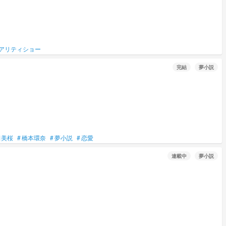
アリティショー
完結
夢小説
田美桜
#
橋本環奈
#
夢小説
#
恋愛
連載中
夢小説