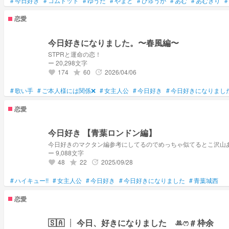
#
今日好き
#
コムドット
#
ゆうた
#
やまと
#
ひゅうが
#
あむ
#
あむぎり
#
恋愛
今日好きになりました。〜春風編〜
STPRと運命の恋！
ー 20,298文字
174
60
2026/04/06
grade
update
favorite
#
歌い手
#
ご本人様には関係❌
#
女主人公
#
今日好き
#
今日好きになりまし
恋愛
今日好き 【青葉ロンドン編】
今日好きのマクタン編参考にしてるのでめっちゃ似てるとこ沢山
ー 9,088文字
48
22
2025/09/28
grade
update
favorite
#
ハイキュー!!
#
女主人公
#
今日好き
#
今日好きになりました
#
青葉城西
恋愛
🇸🇦 ┊︎ 今日、好きになりました ꔛ‬ෆ # 枠余