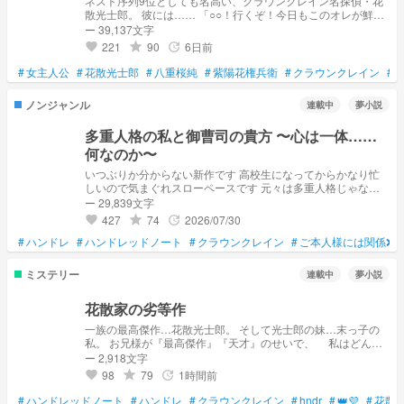
ネスト序列9位としても名高い、クラウンクレイン名探偵・花
散光士郎。 彼には…… 「○○！行くぞ！今日もこのオレが鮮や
かに事件を解決してやろう！！」 「はいはい……」 婚約者兼
ー 39,137文字
幼馴染がいます。 彼らが描いていく物語をぜひ覗いてみてく
221
90
6日前
grade
update
favorite
ださい。 ※夢主は推しである光士郎様の婚約者という設定です
が、他ハウスとの絡みも書きたいので、愛されな部分も書こう
#
女主人公
#
花散光士郎
#
八重桜純
#
紫陽花権兵衛
#
クラウンクレイン
#
と思います！ もし、それが苦手な方は回れ右！でお願いしま
すm(_ _)m
ノンジャンル
連載中
夢小説
多重人格の私と御曹司の貴方 〜心は一体……
何なのか〜
いつぶりか分からない新作です 高校生になってからかなり忙
しいので気まぐれスローペースです 元々は多重人格じゃなか
った私。ただ、とあるきっかけひとつで新たに2つの性格が生
ー 29,839文字
成された。きっかけは病み。何もかもどうでもよくなった中
427
74
2026/07/30
grade
update
favorite
で、発現したのが私の代わりとなる多重人格。普通、多重人格
#
ハンドレ
#
と言えば、もう1人の自分は良くない人物というイメージが湧
ハンドレッドノート
#
クラウンクレイン
#
ご本人様には関係❌
くだろう。だが、私の中にある多重人格のうち1つは本体の私
のことを慕っており、天使のように優しいいい子なのだ。もう
ミステリー
連載中
夢小説
1つは病む前の自分にそっくりだった
花散家の劣等作
一族の最高傑作…花散光士郎。 そして光士郎の妹…末っ子の
私。 お兄様が『最高傑作』『天才』のせいで、 私はどんな
に頑張っても落ちていく。 ☡光士郎、純、権兵衛以外の花散、
ー 2,918文字
八重桜、紫陽花兄妹の口調捏造
98
79
1時間前
grade
update
favorite
#
ハンドレッドノート
#
ハンドレ
#
クラウンクレイン
#
hndr
#
👑💜
#
花散