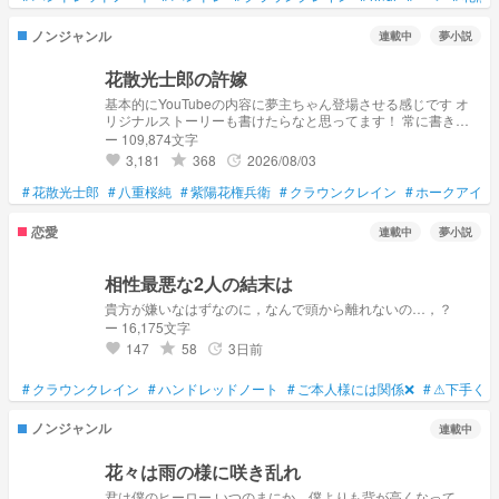
ノンジャンル
連載中
夢小説
花散光士郎の許嫁
基本的にYouTubeの内容に夢主ちゃん登場させる感じです オ
リジナルストーリーも書けたらなと思ってます！ 常に書き直
ししてます 不定期更新です 今の表紙気に入ってる これはあら
ー 109,874文字
すじと言えるのか…？
3,181
368
2026/08/03
grade
update
favorite
#
花散光士郎
#
八重桜純
#
紫陽花権兵衛
#
クラウンクレイン
#
ホークアイズ
恋愛
連載中
夢小説
相性最悪な2人の結末は
貴方が嫌いなはずなのに，なんで頭から離れないの…，？
ー 16,175文字
147
58
3日前
grade
update
favorite
#
クラウンクレイン
#
ハンドレッドノート
#
ご本人様には関係❌
#
⚠下手くそ
ノンジャンル
連載中
花々は雨の様に咲き乱れ
君は僕のヒーロー いつのまにか、僕よりも背が高くなって、