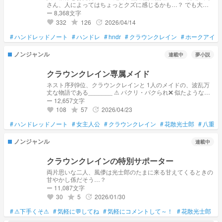
さん、人によってはちょっとクズに感じるかも…？ でも大丈
夫！作者はハピエン勢です！恋は報わます！！
ー 8,368文字
332
126
2026/04/14
grade
update
favorite
#
ハンドレッドノート
#
ハンドレ
#
hndr
#
クラウンクレイン
#
ホークアイズ
ノンジャンル
連載中
夢小説
クラウンクレイン専属メイド
ネスト序列9位、クラウンクレインと 1人のメイドの、波乱万
丈な物語である_______ ⚠︎ パクリ・パクられ❌ 似たようなお
話があったらすみません…🙇
ー 12,657文字
108
57
2026/04/23
grade
update
favorite
#
ハンドレッドノート
#
女主人公
#
クラウンクレイン
#
花散光士郎
#
八重桜
ノンジャンル
連載中
クラウンクレインの特別サポーター
両片思いな二人、風儚は光士郎のたまに来る甘えてくるときの
甘やかし係だそう…？
ー 11,087文字
30
5
2026/01/30
grade
update
favorite
#
⚠下手くそ⚠
#
気軽に💬してね
#
気軽にコメントして～！
#
花散光士郎
#