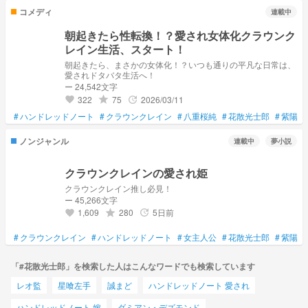
コメディ
連載中
朝起きたら性転換！？愛され女体化クラウンク
レイン生活、スタート！
朝起きたら、まさかの女体化！？いつも通りの平凡な日常は、
愛されドタバタ生活へ！
ー 24,542文字
322
75
2026/03/11
grade
update
favorite
#
ハンドレッドノート
#
クラウンクレイン
#
八重桜純
#
花散光士郎
#
紫陽花
ノンジャンル
連載中
夢小説
クラウンクレインの愛され姫
クラウンクレイン推し必見！
ー 45,266文字
1,609
280
5日前
grade
update
favorite
#
クラウンクレイン
#
ハンドレッドノート
#
女主人公
#
花散光士郎
#
紫陽花
「#花散光士郎」を検索した人はこんなワードでも検索しています
レオ監
星喰左手
誠まど
ハンドレッドノート 愛され
ハンドレッドノート 嫁
ダミアン・デズモンド