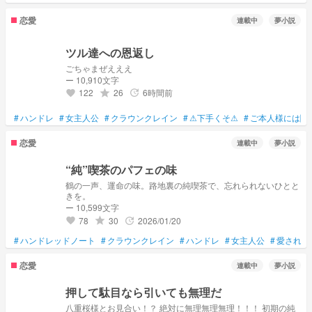
恋愛
連載中
夢小説
ツル達への恩返し
ごちゃまぜえええ
ー 10,910文字
122
26
6時間前
grade
update
favorite
#
ハンドレ
#
女主人公
#
クラウンクレイン
#
⚠下手くそ⚠
#
ご本人様には関
恋愛
連載中
夢小説
“純”喫茶のパフェの味
鶴の一声、運命の味。路地裏の純喫茶で、忘れられないひとと
きを。
ー 10,599文字
78
30
2026/01/20
grade
update
favorite
#
ハンドレッドノート
#
クラウンクレイン
#
ハンドレ
#
女主人公
#
愛され
#
恋愛
連載中
夢小説
押して駄目なら引いても無理だ
八重桜様とお見合い！？ 絶対に無理無理無理！！！ 初期の純