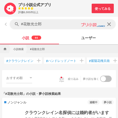
プリ小説公式アプリ
評価6,000件以上
keyboard_arrow_left
clear
search
小説
ユーザー
44
小説検索
#花散光士郎
home
add
add
ad
クラウンクレイン
ハンドレッドノート
紫陽花権兵衛
#
#
#
おすすめ順
tune
絞り込み
夢小説を除く
「#花散光士郎」の小説・夢小説検索結果
ノンジャンル
連載中
夢小説
クラウンクレイン名探偵には婚約者がいます