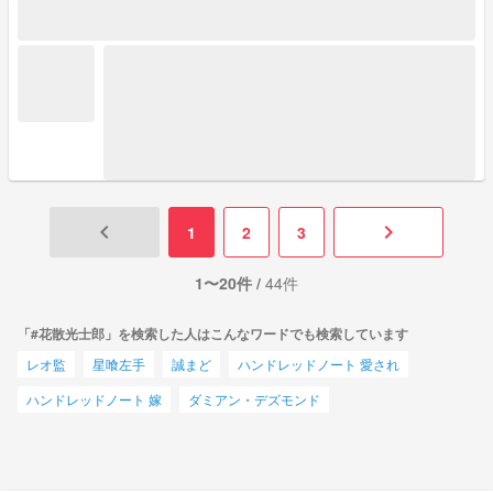
keyboard_arrow_left
keyboard_arrow_right
1
2
3
1〜20件 /
44件
「#花散光士郎」を検索した人はこんなワードでも検索しています
レオ監
星喰左手
誠まど
ハンドレッドノート 愛され
ハンドレッドノート 嫁
ダミアン・デズモンド