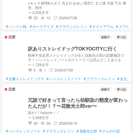
※キャラ崩壊&カオス 含まれるcp↓ 瑠衣仁 まど誠 大縦 千左 権
光、純光
ー 2,206文字
23
12
2026/07/28
grade
update
favorite
#
ハンドレBL
#
ホークアイズ
#
クラウンクレイン
#
ナイトアウル
#
スワロウ
恋愛
連載中
夢小説
訳ありストレイドッグTOKYOCITYに行く
精神不安定系ストレイドッグ少女と花散光士郎の恋愛物語で
す！ ハンドレッドノートのストーリーは読んだことありませ
ん！ｺﾞﾒﾝﾅｻｲ 文豪ストレイドッグスもアニメ勢です、、、 話が
ー 1,729文字
噛み合わないこともあると思いますがお願いします
5
1
2026/07/09
grade
update
favorite
#
文豪ストレイドッグス
#
ハンドレッドノート
#
クラウンクレイン
#
女主人
恋愛
連載中
夢小説
冗談で好きって言ったら幼馴染の態度が変わっ
たんだが！？〜花散光士郎ver〜
誰かｯ！helpme！！
ー 3,368文字
40
26
2026/06/16
grade
update
favorite
#
ハンドレッドノート
#
クラウンクレイン
#
花散光士郎
#
さらの小説