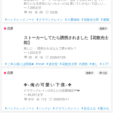
頼りになる存在になっちゃったね 置いていかないでほしい
な… 君の背中が遠くに見えるや ねぇ…、君の隣は…、まだ空
ー 7,395文字
いてる、？ 僕は君の隣に並べる様な存在なのかな
43
26
3日前
grade
update
favorite
____________立ち止まった時、前へ引っ張ってくれる存在
が、貴方にはいますか？ 寂しい夜、そばに寄り添ってくれる
#
ハンドレッドノート
#
クラウンクレイン
#
八重桜純
#
花散光士郎
#
紫陽花
人が、貴方にはいますか？ _____ただ、気づいてないだけ
貴方のそばには、大切な人がいる
恋愛
連載中
ストーカーしてたら誘拐されました【花散光士
郎】
推しに･･･誘拐されるなんて夢か何か？
ー 1,202文字
25
18
2026/07/29
grade
update
favorite
#
ご本人様には関係❌
#
hndr
#
派生型
#
花散光士郎
#
誘拐
#
推し
#
⚠下手
恋愛
連載中
夢小説
✤ - 俺 の 可 愛 い 下 僕 - ✤
クラウンクレインの3人との恋愛物語💜‪👑
ー 49,251文字
810
112
2026/05/11
grade
update
favorite
#
ハンドレッドノート
#
ハンドレ
#
クラウンクレイン
#
女主人公
#
愛され
#