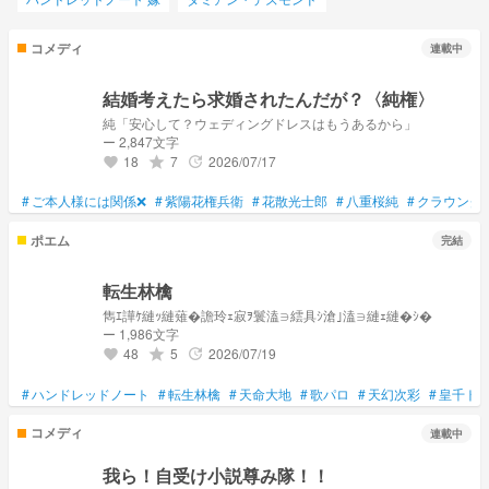
コメディ
連載中
結婚考えたら求婚されたんだが？〈純権〉
純「安心して？ウェディングドレスはもうあるから」
ー 2,847文字
18
7
2026/07/17
grade
update
favorite
#
ご本人様には関係❌
#
紫陽花権兵衛
#
花散光士郎
#
八重桜純
#
クラウンク
ポエム
完結
転生林檎
雋ｴ譁ｹ縺ｯ縺薙�譫玲ｪ寂ｦ鬟溘∋繧具ｼ滄｣溘∋縺ｪ縺�ｼ�
ー 1,986文字
48
5
2026/07/19
grade
update
favorite
#
ハンドレッドノート
#
転生林檎
#
天命大地
#
歌パロ
#
天幻次彩
#
皇千ト
コメディ
連載中
我ら！自受け小説尊み隊！！