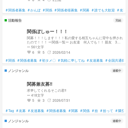
#
関係者募集
#
かんぼ
#
関係
#
関係者様募集
#
関募
#
誰でも大歓迎
#
友募
活動報告
完結
関係ぼしゅー！！！
関募！！！します！！！私の愛する相互ちゃんに背中を押され
たので！！！ ー関係一覧ー お友達 何人でも！！ 親友 3人
まで！！ 相棒 2人！！！ 弟子 2人ぐらい！！ 師匠 1
ー 561文字
人！！ 味噌汁の具（！？） 3人まで！！ よろしくお願いしま
6
5
2026/02/14
grade
update
favorite
す！！！！
#
関係
#
関係者募集
#
初タメ〇
#
気軽に💬してね
#
友達募集
#
全国共通御
ノンジャンル
連載中
関募兼友募‼️
求💬してくれるそこの君‼️
ー 418文字
5
3
2026/07/31
grade
update
favorite
#
Tag
#
友募
#
友達募集
#
関係者募集
#
関募
#
関係
#
拾
#
拾って
#
隣空
ノンジャンル
連載中