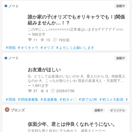
ノート
連載中
誰か家の子(オリズでもオリキャラでも！)関係
組みませんか…！？
この中にぃぃｯｯｯｯｯｯｯｯｯｯｯｯ正常者はいますかｱﾞｱﾞｱﾞｱﾞｱﾞｯｯｯｯ
ー 566文字
11
13
19分前
grade
update
favorite
#
関係
#
オリキャラ
#
オリズ
#
よろしくお願いします
ノート
連載中
お友達がほしい
Q、どうしてお友達がいないのか A、変人だから Q、何故変人
なのか A、こっちが知りたいわ 現在の友達 6人 ・天皇陛下万
歳さん 優しい ・白恋 乃愛さん 安心感半端ない ・藤田 ゆあさ
ー 1,991文字
ん 可愛い ・🍬さん 礼儀正しい ・レアノさん 話してて楽しい
37
4
2026/07/06
grade
update
favorite
・るりさん コメントしてくれる 皆優しい！大好き！ たまに悩
み相談もする
#
関係
#
関係者募集
#
友達募集
#
初タメ〇
#
誰でもOK
#
初コメ大歓迎
#
気
ブロンズ
連載中
オリジナル
仮面少年、君とは仲良くなれそうにない。
正反対な君と自分に立ち向かう、成長ストーリー。