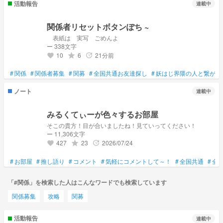
活動報告
連載中
関係者リセットボタンぽち ~
表紙は 実写 ごめんよ
ー 338文字
10
6
21分前
grade
update
favorite
#
関係
#
関係者募集
#
関募
#
全国共通お友達探し
#
妖はじ界隈の人と繋がり
ノート
連載中
みるくてぃーが色々するお部屋
そこの貴方！目が合いましたね！見ていってください！
ー 11,306文字
427
23
2026/07/24
grade
update
favorite
#
お部屋
#
推し語り
#
コメント
#
気軽にコメントして～！
#
全国共通
#
全
「#関係」を検索した人はこんなワードでも検索しています
関係募集
攻略
関募
活動報告
連載中