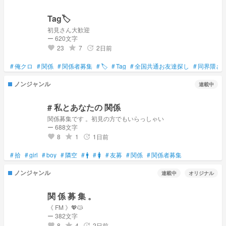
Tag🏷️
初見さん大歓迎
ー 620文字
23
7
2日前
grade
update
favorite
#
俺クロ
#
関係
#
関係者募集
#
🏷️
#
Tag
#
全国共通お友達探し
#
同界隈さ
ノンジャンル
連載中
# 私とあなたの 関係
関係募集です 。初見の方でもいらっしゃい
ー 688文字
8
1
1日前
grade
update
favorite
#
拾
#
girl
#
boy
#
隣空
#
🚹
#
🚺
#
友募
#
関係
#
関係者募集
ノンジャンル
連載中
オリジナル
関 係 募 集 。
《 FM 》💖😿
ー 382文字
8
4
2日前
grade
update
favorite