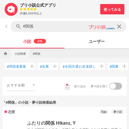
プリ小説公式アプリ
評価6,000件以上
keyboard_arrow_left
clear
search
小説
ユーザー
279
小説検索
#関係
home
add
add
add
add
関係者募集
友募
全国共通お友達探し
関募
#
#
#
#
おすすめ順
tune
絞り込み
夢小説を除く
「#関係」の小説・夢小説検索結果
恋愛
完結
夢小説
ふたりの関係 Hikaru, Y