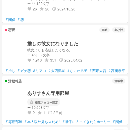
ー 44,120文字
26
26
2024/10/20
grade
update
favorite
#
関係
#
恋
恋愛
完結
夢小説
推しの彼女になりました
彼女よりも応援したくなる。
ー 45,039文字
1,910
351
2025/04/02
grade
update
favorite
#
推し
#
ガチ恋
#
リアコ
#
大西流星
#
なにわ男子
#
西畑大吾
#
高橋恭平
#
活動報告
連載中
ありすさん専用部屋
lock
相互フォロー限定
ー 10,608文字
2
1
2日前
grade
update
favorite
#
専用部屋
#
本人以外見ちゃだめ‼
#
勝手に入ってきたらホーリー
#
関係
#