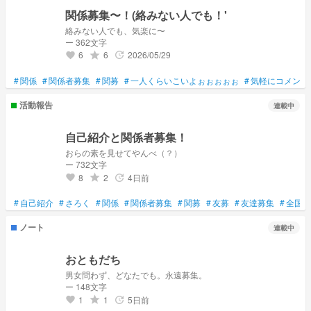
関係募集〜！(絡みない人でも！'
絡みない人でも、気楽に〜
ー 362文字
6
6
2026/05/29
grade
update
favorite
#
関係
#
関係者募集
#
関募
#
一人くらいこいよぉぉぉぉぉ
#
気軽にコメント
活動報告
連載中
自己紹介と関係者募集！
おらの素を見せてやんべ（？）
ー 732文字
8
2
4日前
grade
update
favorite
#
自己紹介
#
さろく
#
関係
#
関係者募集
#
関募
#
友募
#
友達募集
#
全国共
ノート
連載中
おともだち
男女問わず、どなたでも。永遠募集。
ー 148文字
1
1
5日前
grade
update
favorite