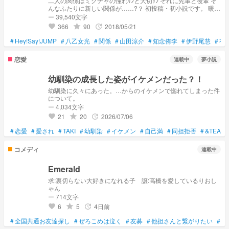
二人の関係はミクチャの憧れｻﾝと大切ｻﾝ それに先輩と後輩 そ
んなふたりに新しい関係が……?？ 初投稿・初小説です。 暖か
い目で見守ってください。 Hey!Say!JUMPｻﾝの名前をお借りし
ー 39,540文字
ています。 作者の勝手な妄想です。 本人様方とは一切関係あ
366
90
2018/05/21
grade
update
favorite
りません。 お気に入り登録 ありがとうございます💕💕
#
Hey!Say!JUMP
#
八乙女光
#
関係
#
山田涼介
#
知念侑李
#
伊野尾慧
#
有
恋愛
連載中
夢小説
幼馴染の成長した姿がイケメンだった？！
幼馴染に久々にあった。…からのイケメンで惚れてしまった件
について。
ー 4,034文字
21
20
2026/07/06
grade
update
favorite
#
恋愛
#
愛され
#
TAKI
#
幼馴染
#
イケメン
#
自己満
#
同担拒否
#
&TEAM
コメディ
連載中
Emerald
求:裏切らない大好きになれる子 譲:高橋を愛しているりおし
ゃん
ー 714文字
6
5
4日前
grade
update
favorite
#
全国共通お友達探し
#
ぜろこめは泣く
#
友募
#
他担さんと繋がりたい
#
お