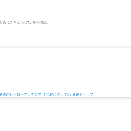
と訪ねてきた1人の少年のお話。
#
僕のヒーローアカデミア
#
気軽に💬してね
#
逆トリップ