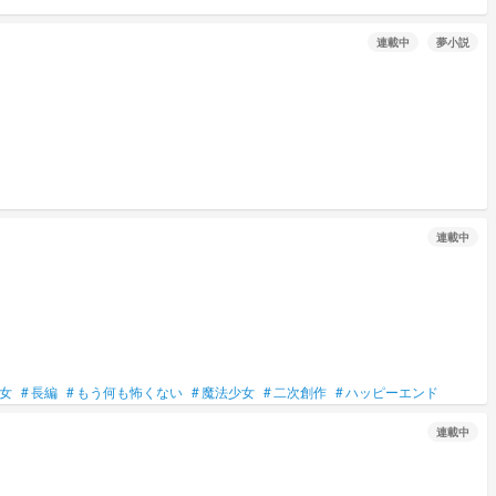
連載中
夢小説
連載中
女
#
長編
#
もう何も怖くない
#
魔法少女
#
二次創作
#
ハッピーエンド
連載中