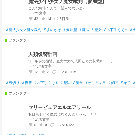
魔法少年/少女ノ魔女裁判【参加型】
こんな結末なんて…望んでないよｯ！
ー 721文字
43
14
5日前
grade
update
favorite
#
魔法少女ノ魔女裁判
#
まのさば
#
参加型
#
魔法
#
魔女
#
⚠下手くそ⚠
#
ファンタジー
人類復讐計画
200年前の復讐、魔女の力で人間たちに制裁を――。
ー 11,718文字
12
2
2023/11/15
grade
update
favorite
#
裏切り
#
復讐
#
⚠下手くそ⚠
#
魔法
#
魔女
#
オリキャラ
#
師匠
#
弟子
ファンタジー
マリーピュアエルエアリール
私はももいろ魔女になるんだも〜ん！！！！
ー 4,770文字
0
0
2026/07/23
grade
update
favorite