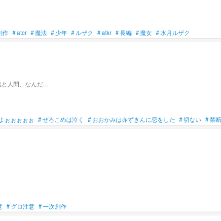
創作
#
atcr
#
魔法
#
少年
#
ルザク
#
atkr
#
長編
#
魔女
#
水月ルザク
鬼と人間、なんだ…
よぉぉぉぉぉ
#
ぜろこめは泣く
#
おおかみは赤ずきんに恋をした
#
切ない
#
禁
意
#
グロ注意
#
一次創作