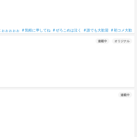
よぉぉぉぉぉ
#
気軽に💬してね
#
ぜろこめは泣く
#
誰でも大歓迎
#
初コメ大歓迎
連載中
オリジナル
連載中