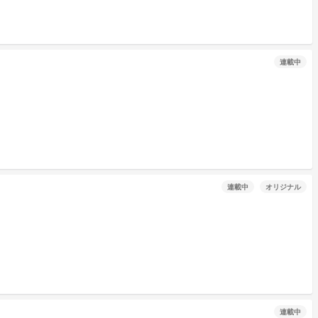
連載中
連載中
オリジナル
連載中