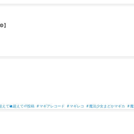
⚙】
超えて🐌超えて🦥投稿
#
マギアレコード
#
マギレコ
#
魔法少女まどかマギカ
#
魔