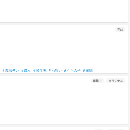
完結
断
#
魔法使い
#
魔女
#
吸血鬼
#
両想い
#
うちの子
#
短編
連載中
オリジナル