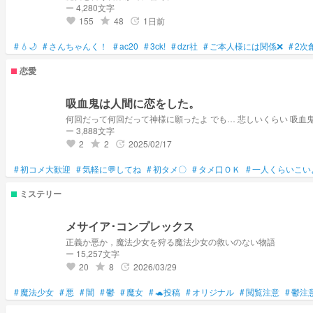
ー 4,280文字
155
48
1日前
grade
update
favorite
#
💧🌙
#
さんちゃんく！
#
ac20
#
3ck!
#
dzr社
#
ご本人様には関係❌
#
2次
恋愛
吸血鬼は人間に恋をした。
何回だって何回だって神様に願ったよ でも… 悲しいくらい 吸血
ー 3,888文字
2
2
2025/02/17
grade
update
favorite
#
初コメ大歓迎
#
気軽に💬してね
#
初タメ〇
#
タメ口ＯＫ
#
一人くらいこい
ミステリー
メサイア･コンプレックス
正義か悪か，魔法少女を狩る魔法少女の救いのない物語
ー 15,257文字
20
8
2026/03/29
grade
update
favorite
#
魔法少女
#
悪
#
闇
#
鬱
#
魔女
#
🐢投稿
#
オリジナル
#
閲覧注意
#
鬱注