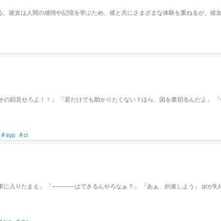
る。彼女は人間の感情や記憶を学ぶため、彼と共にさまざまな体験を重ねるが、彼
#
syp
#
ci
俺はgr A国を滅ぼすべく新たな仲間が必