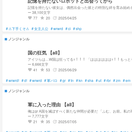
記憶を持たないロボットと出会ってから
記憶を持たない彼女は、偶然出会った彼との特別な絆を育み始め
ー 38,100文字
77
20
2025/04/25
grade
update
favorite
#
⚠下手くそ⚠
#
女主人公
#
wrwrd
#
ci
#
shp
ノンジャンル
国の狂気 【all】
ー 6,666文字
41
53
2025/06/29
grade
update
favorite
#
wrwrd!
#
d!
#
wrwrd
#
軍パロ
#
gr
#
tn
#
kn
#
sha
#
ut
#
rbr
#
zm
#
em
ノンジャンル
軍に入った理由 【all】
ー 7,777文字
21
35
2025/07/05
grade
update
favorite