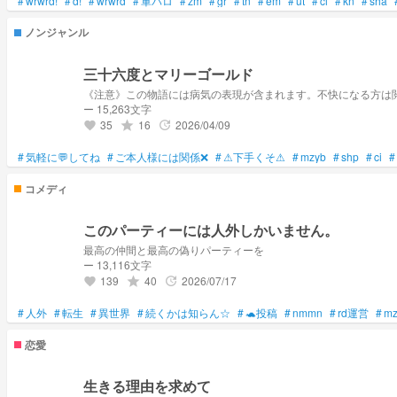
#
wrwrd!
#
d!
#
wrwrd
#
軍パロ
#
zm
#
gr
#
tn
#
em
#
ut
#
ci
#
kn
#
sha
ノンジャンル
三十六度とマリーゴールド
ー 15,263文字
35
16
2026/04/09
grade
update
favorite
#
気軽に💬してね
#
ご本人様には関係❌
#
⚠下手くそ⚠
#
mzyb
#
shp
#
ci
#
コメディ
このパーティーには人外しかいません。
最高の仲間と最高の偽りパーティーを
ー 13,116文字
139
40
2026/07/17
grade
update
favorite
#
人外
#
転生
#
異世界
#
続くかは知らん☆
#
🐢投稿
#
nmmn
#
rd運営
#
mz
恋愛
生きる理由を求めて