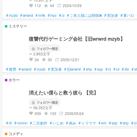
112
44
2024/10/29
grade
update
favorite
#
mzyb
#
wrwrd
#
mrtk
#
hyo
#
ci
#
ご本人様には関係❌
#
実況者
#
軍パロ
ミステリー
復讐代行ゲーミング会社【旧wrwrd mzyb】
lock
フォロワー限定
ー 2,863文字
34
30
2025/12/21
grade
update
favorite
#
復讐
#
wrwrd
#
mzyb
#
実況者
#
旧wrwrd
#
shp
#
syp
#
ci
#
ut
#
rbr
#
s
ホラー
消えたい僕らと救う彼ら 【完】
lock
フォロワー限定
ー 56,352文字
939
103
2026/05/24
grade
update
favorite
#
d!
#
nmmn
#
二次創作
#
いじめ
#
病み
#
トラウマ
#
em
#
syp
#
shp
#
ci
コメディ