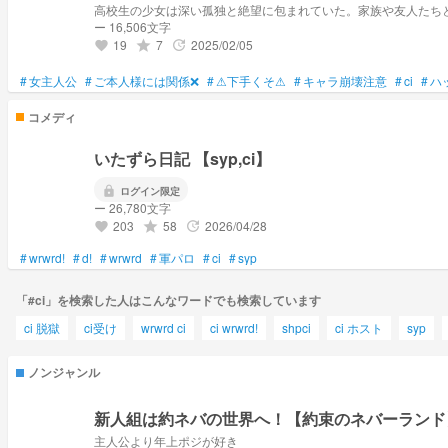
高校生の少女は深い孤独と絶望に包まれていた。家族や友人たち
ー 16,506文字
19
7
2025/02/05
grade
update
favorite
#
女主人公
#
ご本人様には関係❌
#
⚠下手くそ⚠
#
キャラ崩壊注意
#
ci
#
ハ
コメディ
いたずら日記 【syp,ci】
lock
ログイン限定
ー 26,780文字
203
58
2026/04/28
grade
update
favorite
#
wrwrd!
#
d!
#
wrwrd
#
軍パロ
#
ci
#
syp
「#ci」を検索した人はこんなワードでも検索しています
ci 脱獄
ci受け
wrwrd ci
ci wrwrd!
shpci
ci ホスト
syp
ノンジャンル
新人組は約ネバの世界へ！【約束のネバーランド】×
主人公より年上ポジが好き