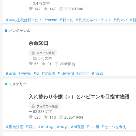
ー 3,479文字
147
147
2023/07/06
grade
update
favorite
#
○○の主役は我々だ！
#
wrwrd
#
我々だ
#
約束のネバーランド
#
約ネバ
#
ノンジャンル
余命50日
lock
ログイン限定
ー 22,575文字
65
21
20時間前
grade
update
favorite
#
余命
#
wrwrd
#
ci
#
実況者
#
旧wrwrd
#
nmmn
#
mzyb
ミステリー
入れ替わり令嬢（♂）とハピエンを目指す物語
lock
フォロワー限定
ー 93,888文字
520
116
2025/10/04
grade
update
favorite
#
捏造注意
#
転生
#
ci
#
syp
#
mzyb
#
rd運営
#
ntjo組
#
なっつを食え