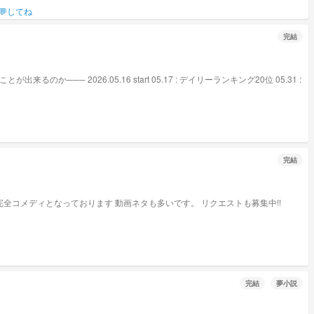
💬してね
完結
完結
完結
夢小説