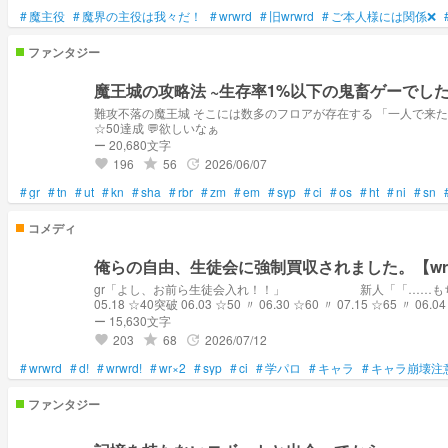
#
魔主役
#
魔界の主役は我々だ！
#
wrwrd
#
旧wrwrd
#
ご本人様には関係❌
ファンタジー
魔王城の攻略法 ~生存率1%以下の鬼畜ゲーでした
難攻不落の魔王城 そこには数多のフロアが存在する 「一人で来たん？舐められたもんやなぁ、俺らも」 果たして、全フロアを突破し魔王を討ち取ることが出来るのか─── 2026.05.16 start 05.17 : デイリーランキング20位 05.31 :
☆50達成 💬欲しいなぁ
ー 20,680文字
196
56
2026/06/07
grade
update
favorite
#
gr
#
tn
#
ut
#
kn
#
sha
#
rbr
#
zm
#
em
#
syp
#
ci
#
os
#
ht
#
ni
#
sn
コメディ
俺らの自由、生徒会に強制買収されました。【wrw
gr「よし、お前ら生徒会入れ！！」⠀​​ㅤㅤㅤ⠀⠀​⠀ ⠀ ⠀ ⠀ 新人「「……もちろん嫌です！！」」 ┈┈┈┈┈┈┈┈┈┈┈┈┈┈┈┈┈┈┈┈┈┈ 4話以降は完全コメディとなっております 動画ネタも多いです。 リクエストも募集中!!
05.18 ☆40突破 06.03 ☆50
ー 15,630文字
203
68
2026/07/12
grade
update
favorite
#
wrwrd
#
d!
#
wrwrd!
#
wr×2
#
syp
#
ci
#
学パロ
#
キャラ
#
キャラ崩壊注
ファンタジー