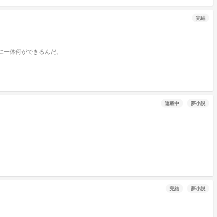
完結
ッピ。 俺は、お前のために一体何ができるんだ。
連載中
夢小説
完結
夢小説