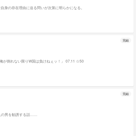
女自身の存在理由に迫る問いが次第に明らかになる。
完結
アイツらは…W国は狂ってるｯ！！！ 「ははははははｯ！！もっとその顔見せろよ！！」 「君だけでも助かりたくない？ほら、国を裏切るんだよ」 「俺が倒れない限りW国は負けねぇッ！」 07.11 ☆50
完結
要だ 「ふむ、お前。私の軍に入りたまえ」 「─────はできるんやろなぁ？」 「あぁ、約束しよう」 grが9人の男を勧誘する話……