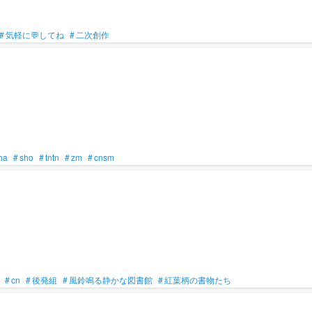
#
気軽に💬してね
#
二次創作
ha
#
sho
#
tntn
#
zm
#
cnsm
#
cn
#
後発組
#
風鈴鳴る静かな図書館
#
紅葉柄の書物たち