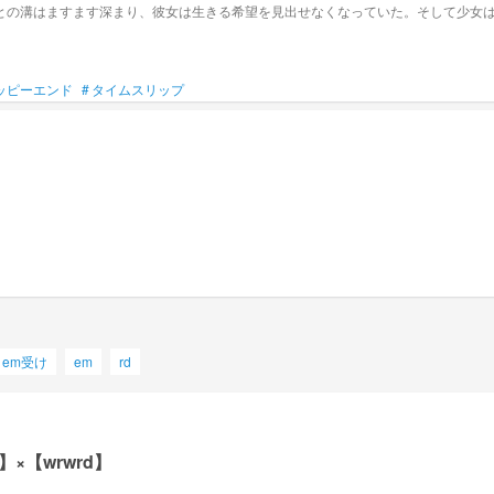
との溝はますます深まり、彼女は生きる希望を見出せなくなっていた。そして少女は
ッピーエンド
#
タイムスリップ
em受け
em
rd
【wrwrd】