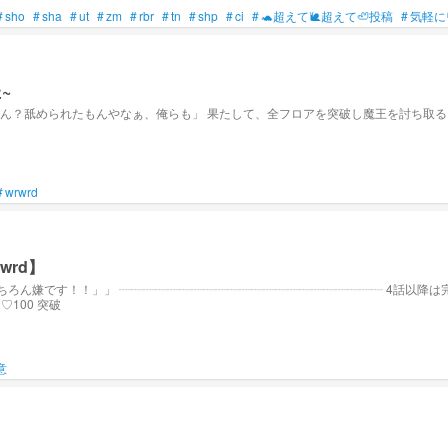
#
sho
#
sha
#
ut
#
zm
#
rbr
#
tn
#
shp
#
ci
#
🐢超えて🐌超えて🦥投稿
#
気軽に
~
#
wrwrd
rd】
 〃 06.30 ☆60 〃 07.15 ☆65 〃 06.04 ♡100 突破
意