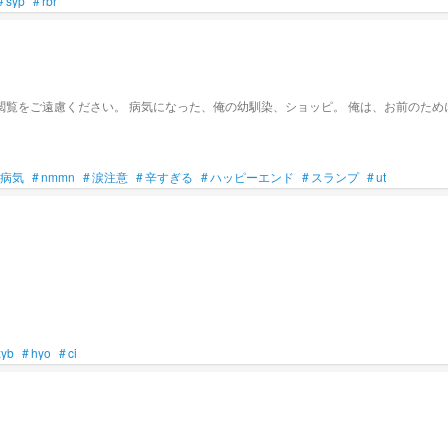
#
syp
#
rbr
《注意》この物語には病気の表現が含まれます。不快になる方は閲覧をご遠慮ください。 病気になった、俺の幼馴染、ショ
病気
#
nmmn
#
涙注意
#
辛すぎる
#
ハッピーエンド
#
スランプ
#
ut
yb
#
hyo
#
ci