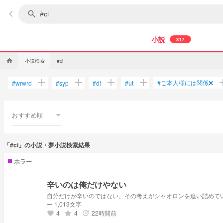
keyboard_arrow_left
search
小説
317
小説検索
home
#ci
add
add
add
add
a
ご本人様には関係❌
#
wrwrd
#
syp
#
d!
#
ut
#
おすすめ順
「#ci」の小説・夢小説検索結果
ホラー
辛いのは俺だけやない
自分だけが辛いのではない。その考えがシャオロンを追い詰めて
ー 1,013文字
4
4
22時間前
grade
update
favorite