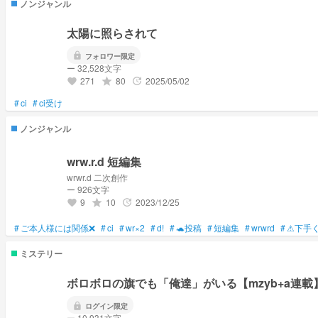
ノンジャンル
太陽に照らされて
lock
フォロワー限定
ー 32,528文字
271
80
2025/05/02
grade
update
favorite
#
ci
#
ci受け
ノンジャンル
wrw.r.d 短編集
wrwr.d 二次創作
ー 926文字
9
10
2023/12/25
grade
update
favorite
#
ご本人様には関係❌
#
ci
#
wr×2
#
d!
#
🐢投稿
#
短編集
#
wrwrd
#
⚠下手
ミステリー
ボロボロの旗でも「俺達」がいる【mzyb+a連載
lock
ログイン限定
ー 10,931文字