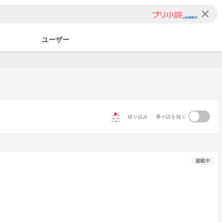
clear
ユーザー
tune
絞り込み
夢小説を除く
連載中