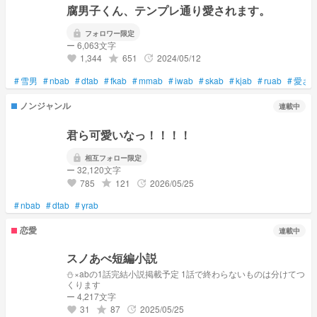
腐男子くん、テンプレ通り愛されます。
lock
フォロワー限定
ー 6,063文字
1,344
651
2024/05/12
grade
update
favorite
#
雪男
#
nbab
#
dtab
#
fkab
#
mmab
#
iwab
#
skab
#
kjab
#
ruab
#
愛さ
ノンジャンル
連載中
君ら可愛いなっ！！！！
lock
相互フォロー限定
ー 32,120文字
785
121
2026/05/25
grade
update
favorite
#
nbab
#
dtab
#
yrab
恋愛
連載中
スノあべ短編小説
⛄️×abの1話完結小説掲載予定 1話で終わらないものは分けてつ
くります
ー 4,217文字
31
87
2025/05/25
grade
update
favorite