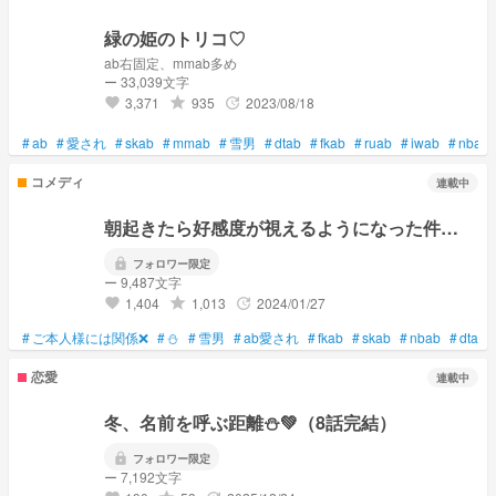
緑の姫のトリコ♡
ab右固定、mmab多め
ー 33,039文字
3,371
935
2023/08/18
grade
update
favorite
#
ab
#
愛され
#
skab
#
mmab
#
雪男
#
dtab
#
fkab
#
ruab
#
iwab
#
nbab
コメディ
連載中
朝起きたら好感度が視えるようになった件…
lock
フォロワー限定
ー 9,487文字
1,404
1,013
2024/01/27
grade
update
favorite
#
ご本人様には関係❌
#
⛄
#
雪男
#
ab愛され
#
fkab
#
skab
#
nbab
#
dtab
恋愛
連載中
冬、名前を呼ぶ距離⛄️💚（8話完結）
lock
フォロワー限定
ー 7,192文字