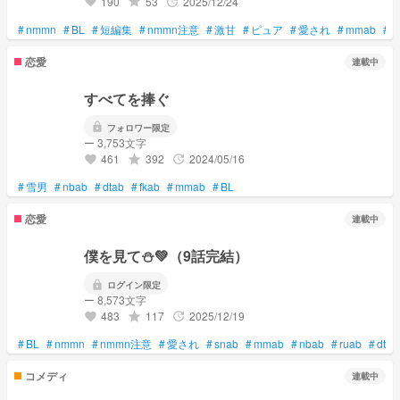
190
53
2025/12/24
grade
update
favorite
#
nmmn
#
BL
#
短編集
#
nmmn注意
#
激甘
#
ピュア
#
愛され
#
mmab
#
n
恋愛
連載中
すべてを捧ぐ
lock
フォロワー限定
ー 3,753文字
461
392
2024/05/16
grade
update
favorite
#
雪男
#
nbab
#
dtab
#
fkab
#
mmab
#
BL
恋愛
連載中
僕を見て‪⛄️‪💚（9話完結）
lock
ログイン限定
ー 8,573文字
483
117
2025/12/19
grade
update
favorite
#
BL
#
nmmn
#
nmmn注意
#
愛され
#
snab
#
mmab
#
nbab
#
ruab
#
dtab
コメディ
連載中