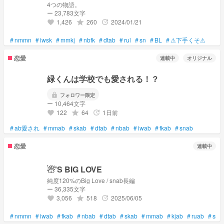
4つの物語。
ー 23,783文字
1,426
260
2024/01/21
grade
update
favorite
#
nmmn
#
iwsk
#
mmkj
#
nbfk
#
dtab
#
rul
#
sn
#
BL
#
⚠下手くそ⚠
恋愛
連載中
オリジナル
緑くんは学校でも愛される！？
lock
フォロワー限定
ー 10,464文字
122
64
1日前
grade
update
favorite
#
ab愛され
#
mmab
#
skab
#
dtab
#
nbab
#
iwab
#
fkab
#
snab
恋愛
連載中
☃︎'S BIG LOVE
純度120%のBig Love / snab長編
ー 36,335文字
3,056
518
2025/06/05
grade
update
favorite
#
nmmn
#
iwab
#
fkab
#
nbab
#
dtab
#
skab
#
mmab
#
kjab
#
ruab
#
sna