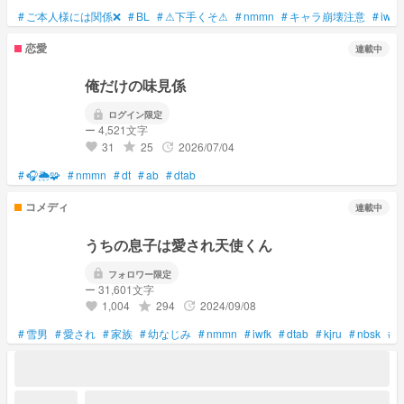
#
ご本人様には関係❌
#
BL
#
⚠下手くそ⚠
#
nmmn
#
キャラ崩壊注意
#
iwab
恋愛
連載中
俺だけの味見係
lock
ログイン限定
ー 4,521文字
31
25
2026/07/04
grade
update
favorite
#
🎧🌦🧩
#
nmmn
#
dt
#
ab
#
dtab
コメディ
連載中
うちの息子は愛され天使くん
lock
フォロワー限定
ー 31,601文字
1,004
294
2024/09/08
grade
update
favorite
#
雪男
#
愛され
#
家族
#
幼なじみ
#
nmmn
#
iwfk
#
dtab
#
kjru
#
nbsk
#
m