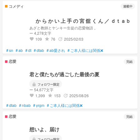
コメディ
連載中
︎ ︎ ︎ ︎ ︎ か ら か い 上 手 の 宮 舘 く ん ／ ｄｔａｂ
あざと教師とヤンキー生徒の恋愛物語 。
ー 4,278文字
109
76
2025/02/03
grade
update
favorite
#
sn
#
ab
#
dt
#
dtab
#
ab愛され
#
ご本人様には関係❌
恋愛
完結
君と僕たちが過ごした最後の夏
lock
フォロワー限定
ー 54,677文字
1,399
153
2025/08/26
grade
update
favorite
#
dtab
#
nbab
#
yrgm
#
ご本人様には関係❌
恋愛
完結
想いよ、届け
lock
フォロワー限定