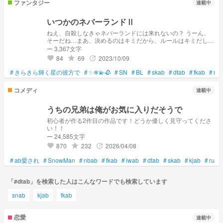
ファンタジー
連載中
いつかのネバーランドⅡ
ねえ、自殺しなきゃネバーランドには来れないの？ うーん、
そーだね…まあ、決めるのはキミだから、ルールはキミだしね
俺がルール？ そ！阿部がルールなの 『いつかのネバーラン
ー 3,367文字
ド』の続編かつ過去の話 ネバーランドのマスターのあべちゃ
84
69
2023/10/09
grade
update
favorite
ん… 彼は何故マスターなのか？ 以前呟いていた佐久間くん、
ふっか、舘さんとの関係性とは？ これは"人間の阿部亮
#
きらきら輝く星の彼方で
#
✨❄💫🥀
#
SN
#
BL
#
skab
#
dtab
#
fkab
#
mm
平"が"ネバーランドのマスターのあべちゃん"になり"人間の佐
久間亮平"に戻る話…
コメディ
連載中
うちの兄弟は俺がお気に入りだそうで
初心者が作る2作目の作品です！どうか優しく見守ってくださ
い！！
ー 24,585文字
870
232
2026/04/08
grade
update
favorite
#
ab愛され
#
SnowMan
#
nbab
#
fkab
#
iwab
#
dtab
#
skab
#
kjab
#
ruab
「#dtab」を検索した人はこんなワードでも検索しています
snab
kjab
fkab
恋愛
連載中