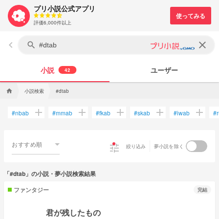
プリ小説公式アプリ
評価6,000件以上
keyboard_arrow_left
clear
search
小説
ユーザー
42
小説検索
home
#dtab
add
add
add
add
add
#
nbab
#
mmab
#
fkab
#
skab
#
iwab
#
おすすめ順
tune
絞り込み
夢小説を除く
「#dtab」の小説・夢小説検索結果
ファンタジー
完結
君が残したもの