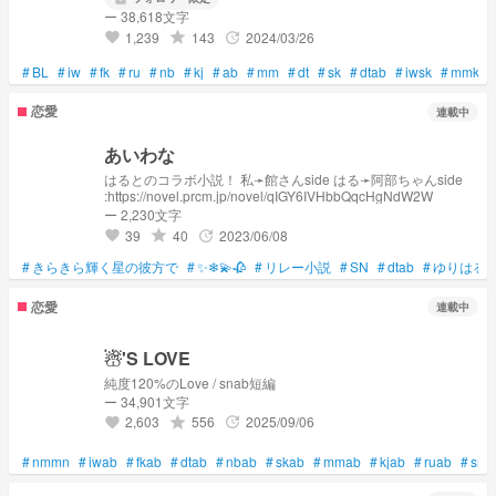
ー 38,618文字
1,239
143
2024/03/26
grade
update
favorite
#
BL
#
iw
#
fk
#
ru
#
nb
#
kj
#
ab
#
mm
#
dt
#
sk
#
dtab
#
iwsk
#
mmkj
恋愛
連載中
あいわな
はるとのコラボ小説！ 私➛館さんside はる➛阿部ちゃんside
:https://novel.prcm.jp/novel/qIGY6IVHbbQqcHgNdW2W
ー 2,230文字
39
40
2023/06/08
grade
update
favorite
#
きらきら輝く星の彼方で
#
✨❄💫🥀
#
リレー小説
#
SN
#
dtab
#
ゆりはる
恋愛
連載中
☃︎'S LOVE
純度120%のLove / snab短編
ー 34,901文字
2,603
556
2025/09/06
grade
update
favorite
#
nmmn
#
iwab
#
fkab
#
dtab
#
nbab
#
skab
#
mmab
#
kjab
#
ruab
#
sna