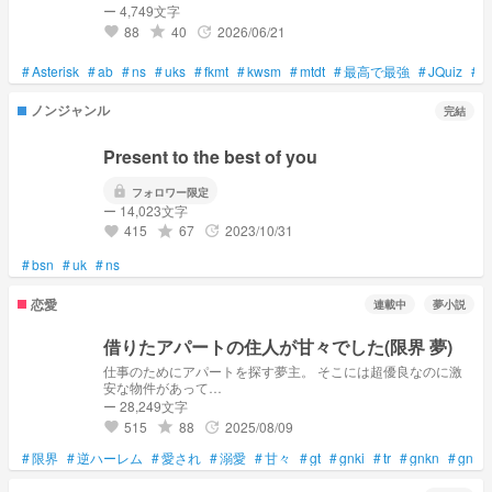
ー 4,749文字
88
40
2026/06/21
grade
update
favorite
#
Asterisk
#
ab
#
ns
#
uks
#
fkmt
#
kwsm
#
mtdt
#
最高で最強
#
JQuiz
#
ノンジャンル
完結
Present to the best of you
lock
フォロワー限定
ー 14,023文字
415
67
2023/10/31
grade
update
favorite
#
bsn
#
uk
#
ns
恋愛
連載中
夢小説
借りたアパートの住人が甘々でした(限界 夢)
仕事のためにアパートを探す夢主。 そこには超優良なのに激
安な物件があって…
ー 28,249文字
515
88
2025/08/09
grade
update
favorite
#
限界
#
逆ハーレム
#
愛され
#
溺愛
#
甘々
#
gt
#
gnki
#
tr
#
gnkn
#
gn
#