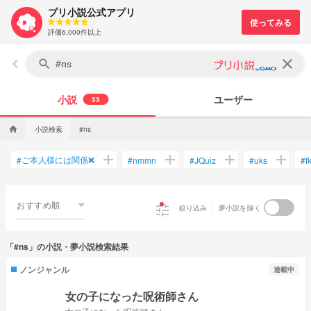
プリ小説公式アプリ
評価6,000件以上
keyboard_arrow_left
clear
search
小説
ユーザー
33
小説検索
home
#ns
add
add
add
add
ご本人様には関係❌
#
#
nmmn
#
JQuiz
#
uks
#
f
おすすめ順
tune
絞り込み
夢小説を除く
「#ns」の小説・夢小説検索結果
ノンジャンル
連載中
女の子になった呪術師さん