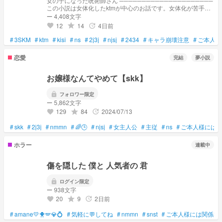
女の子になった呪術師さん ─────────────────────
この小説は女体化したktmが中心のお話です。女体化が苦手と
いう方はそっとこの小説を閉じてください 【主な登場人物】
ー 4,408文字
〜メイン〜 ・ktm(女体化).kisi.ns 〜サブメイン〜 ・skng(女体
12
14
4日前
grade
update
favorite
化).srp.knt.hbr ・itk(女体化).httbs 主な登場人物は私の推し様た
ちです。完全に自己満になります 主な登場人物以外にも登場
#
3SKM
#
ktm
#
kisi
#
ns
#
2j3j
#
njsj
#
2434
#
キャラ崩壊注意
#
ご本人様
する人物は居ると思いますが、メインは上記に書いてある人た
ちです 基本的にktm視点、もしくは視点無しになります ＿＿＿
恋愛
完結
夢小説
＿＿＿＿＿＿＿＿＿＿＿＿＿＿＿＿＿＿ この小説の投稿頻度
はかなり低めです (本当に月に1つか2つくらいだと思います)
お嬢様なんてやめて【skk】
lock
フォロワー限定
ー 5,862文字
129
84
2024/07/13
grade
update
favorite
#
skk
#
2j3j
#
nmmn
#
🌈🕒
#
njsj
#
女主人公
#
主従
#
ns
#
ご本人様には関
ホラー
連載中
傷を隠した 僕と 人気者の 君
lock
ログイン限定
ー 938文字
20
9
2日前
grade
update
favorite
#
amane💛🐥🪽💎💍
#
気軽に💬してね
#
nmmn
#
snst
#
ご本人様には関係❌