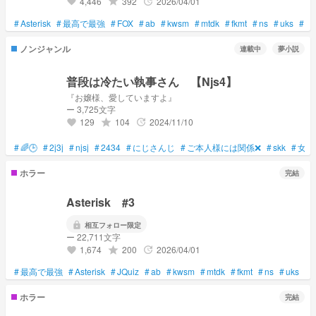
4,446
392
2026/04/01
grade
update
favorite
#
Asterisk
#
最高で最強
#
FOX
#
ab
#
kwsm
#
mtdk
#
fkmt
#
ns
#
uks
#
JQ
ノンジャンル
連載中
夢小説
普段は冷たい執事さん 【Njs4】
『お嬢様、愛していますよ』
ー 3,725文字
129
104
2024/11/10
grade
update
favorite
#
🌈🕒
#
2j3j
#
njsj
#
2434
#
にじさんじ
#
ご本人様には関係❌
#
skk
#
女主
ホラー
完結
Asterisk #3
lock
相互フォロー限定
ー 22,711文字
1,674
200
2026/04/01
grade
update
favorite
#
最高で最強
#
Asterisk
#
JQuiz
#
ab
#
kwsm
#
mtdk
#
fkmt
#
ns
#
uks
ホラー
完結