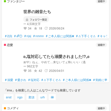
ファンタジー
連載中
世界の雑音たち
lock
フォロワー限定
ー 4,538文字
34
18
2026/06/24
grade
update
favorite
#
2j3j
#
🌈🕒
#
njsj
#
nmmn
#
ご本人様には関係❌
#
⚠下手くそ⚠
#
キャラ
恋愛
連載中
ʚ₊塩対応してたら溺愛されました!?₊ɞ
🎀🩵）ねぇ、やめて…来ないでぇ怖いいい（逃
ー 962文字
35
42
2026/04/01
grade
update
favorite
#
溺愛
#
愛され
#
塩対応
#
⚠下手くそ⚠
#
ご本人様には関係❌
#
気軽に💬し
「#ns」を検索した人はこんなワードでも検索しています
snst
ngo
那須
urh
榊
コメディ
連載中