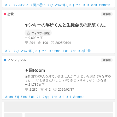
#
BL
#
パロディ
#
両片思い
#
むっつの輝くスイセイ
#
uk
#
ns
#
nmmn
恋愛
連載中
ヤンキーの浮所くんと生徒会長の那須くん。
lock
フォロワー限定
ー 9,603文字
294
100
2025/06/01
grade
update
favorite
#
BL
#
むっつの輝くスイセイ
#
nmmn
#
uk
#
ns
#
J禁P禁
ノンジャンル
連載中
👦🏻Room
保育園での6人を見ていきませんか？ ふじいなおき (3) なすゆ
うと (3) いわさきたいしょう (3) さとうりゅうが (3) かなさし
いっせい (3) うきしょひだか (2)
ー 21,789文字
2,285
412
2025/02/17
grade
update
favorite
#
bsn
#
fj
#
ns
#
uk
#
ti
#
ryg
#
kn
#
hi
#
st
#
nmmn