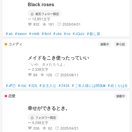
Black roses
lock
相互フォロー限定
ー 12,851文字
832
181
2026/04/01
grade
update
favorite
#
ab
#
kwsm
#
mtdk
#
fkmt
#
uks
#
ns
#
JQuiz
#
殺し屋
コメディ
連載中
夢小説
メイドをこき使ったっていい
「いや、ダメだろうよ」
ー 2,338文字
89
126
2025/08/11
grade
update
favorite
#
🌈🕒
#
njsj
#
2j3j
#
女主人公
#
2434
#
ご本人様には関係❌
#
続くかは知ら
恋愛
連載中
幸せができるとき。
lock
フォロワー限定
ー 9,298文字
206
62
2025/04/21
grade
update
favorite