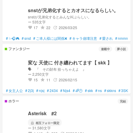
snstが兄弟化するとカオスになるらしい。
snstが兄弟化するとみんな叫ぶらしい。
ー 535文字
17
22
2026/03/25
grade
update
favorite
#
✨️🎧️🎮️
#
snst
#
ご本人様には関係❌
#
キャラ崩壊注意
#
愛され
#
nmmn
#
ファンタジー
連載中
夢小説
変な 天使に 付き纏われてます【 skk 】
🗣️ 『 その財布 拾っちゃえよ 』
ー 2,250文字
15
11
2026/02/15
grade
update
favorite
#
女主人公
#
2j3j
#
njsj
#
2434
#
Njs4
#
🌈🕒️
#
skk
#
ns
#
skkns
#
3SKM
ホラー
完結
Asterisk #2
lock
相互フォロー限定
ー 31,580文字