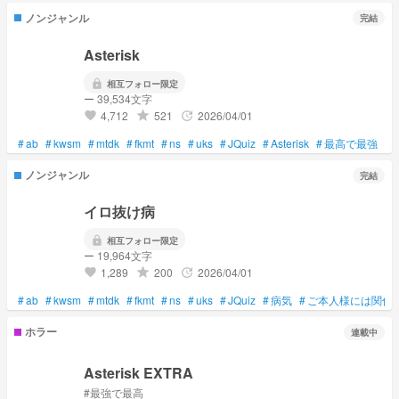
ノンジャンル
完結
Asterisk
lock
相互フォロー限定
ー 39,534文字
4,712
521
2026/04/01
grade
update
favorite
#
ab
#
kwsm
#
mtdk
#
fkmt
#
ns
#
uks
#
JQuiz
#
Asterisk
#
最高で最強
ノンジャンル
完結
イロ抜け病
lock
相互フォロー限定
ー 19,964文字
1,289
200
2026/04/01
grade
update
favorite
#
ab
#
kwsm
#
mtdk
#
fkmt
#
ns
#
uks
#
JQuiz
#
病気
#
ご本人様には関係
ホラー
連載中
Asterisk EXTRA
#最強で最高