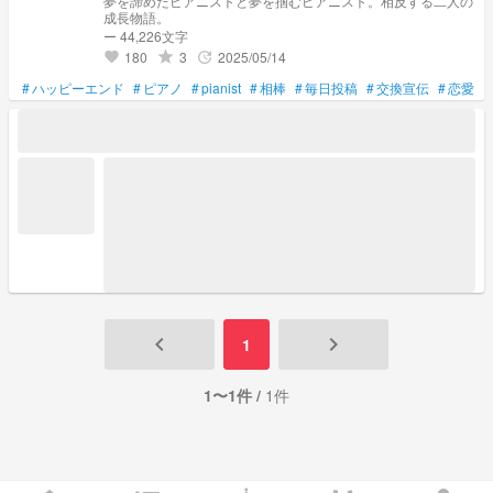
夢を諦めたピアニストと夢を掴むピアニスト。相反する二人の
成長物語。
ー 44,226文字
180
3
2025/05/14
grade
update
favorite
#
ハッピーエンド
#
ピアノ
#
pianist
#
相棒
#
毎日投稿
#
交換宣伝
#
恋愛？
keyboard_arrow_left
keyboard_arrow_right
1
1〜1件 /
1件