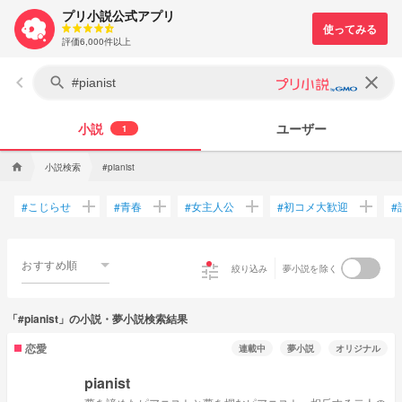
プリ小説公式アプリ
評価6,000件以上
keyboard_arrow_left
clear
search
小説
ユーザー
1
小説検索
home
#pianist
add
add
add
add
こじらせ
青春
女主人公
初コメ大歓迎
#
#
#
#
#
おすすめ順
tune
絞り込み
夢小説を除く
「#pianist」の小説・夢小説検索結果
恋愛
連載中
夢小説
オリジナル
pianist