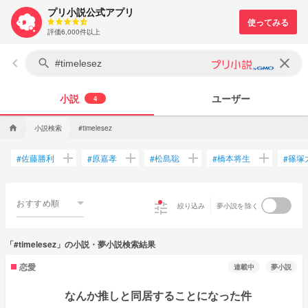
プリ小説公式アプリ
評価6,000件以上
keyboard_arrow_left
clear
search
小説
ユーザー
4
小説検索
home
#timelesez
add
add
add
add
佐藤勝利
原嘉孝
松島聡
橋本将生
篠塚
#
#
#
#
#
おすすめ順
tune
絞り込み
夢小説を除く
「#timelesez」の小説・夢小説検索結果
恋愛
連載中
夢小説
なんか推しと同居することになった件