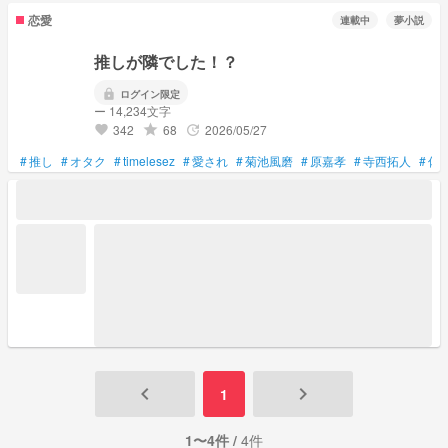
恋愛
連載中
夢小説
推しが隣でした！？
lock
ログイン限定
ー 14,234文字
342
68
2026/05/27
grade
update
favorite
#
推し
#
オタク
#
timelesez
#
愛され
#
菊池風磨
#
原嘉孝
#
寺西拓人
#
佐
keyboard_arrow_left
keyboard_arrow_right
1
1〜4件 /
4件