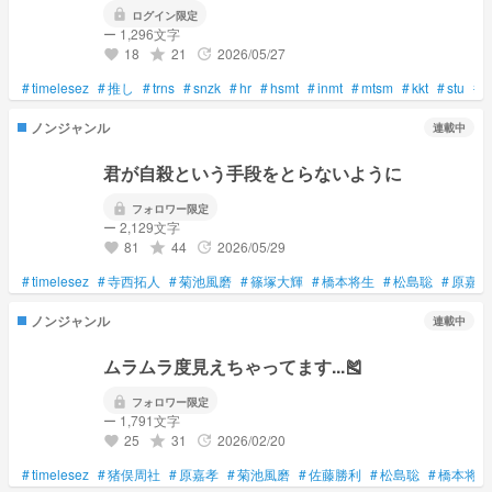
lock
ログイン限定
ー 1,296文字
18
21
2026/05/27
grade
update
favorite
#
timelesez
#
推し
#
trns
#
snzk
#
hr
#
hsmt
#
inmt
#
mtsm
#
kkt
#
stu
#
ノンジャンル
連載中
君が自殺という手段をとらないように
lock
フォロワー限定
ー 2,129文字
81
44
2026/05/29
grade
update
favorite
#
timelesez
#
寺西拓人
#
菊池風磨
#
篠塚大輝
#
橋本将生
#
松島聡
#
原嘉孝
ノンジャンル
連載中
ムラムラ度見えちゃってます...🎽
lock
フォロワー限定
ー 1,791文字
25
31
2026/02/20
grade
update
favorite
#
timelesez
#
猪俣周社
#
原嘉孝
#
菊池風磨
#
佐藤勝利
#
松島聡
#
橋本将生