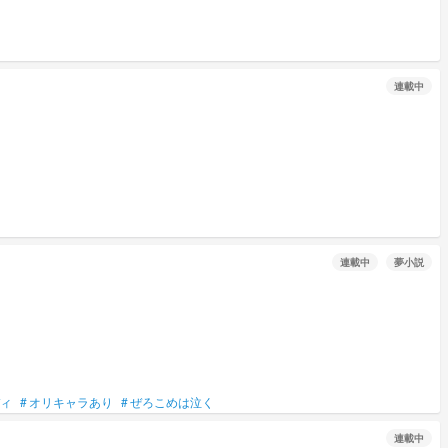
連載中
連載中
夢小説
ィ
#
オリキャラあり
#
ぜろこめは泣く
連載中