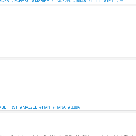
MOKA
#
KOHARU
#
MAHINA
#
ご本人様には関係❌
#
nmmn
#
転生
#
推し
#
BE:FIRST
#
MAZZEL
#
HAN
#
HANA
#
🧚🏻‍♀️💫