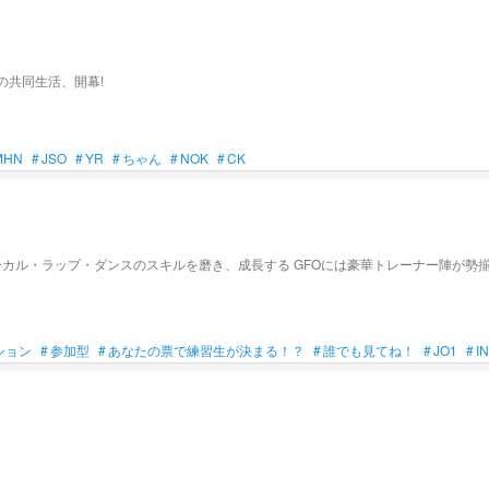
の共同生活、開幕!
MHN
#
JSO
#
YR
#
ちゃん
#
NOK
#
CK
ション
#
参加型
#
あなたの票で練習生が決まる！？
#
誰でも見てね！
#
JO1
#
IN