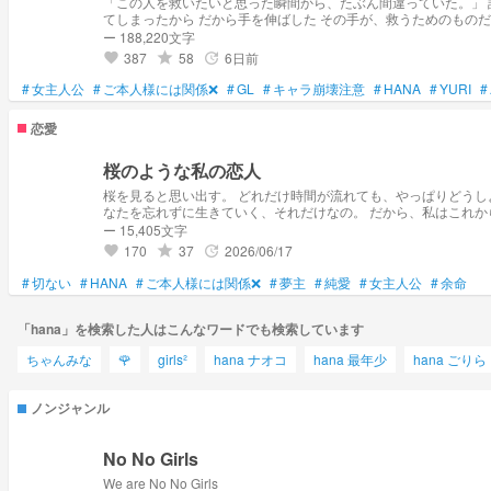
「この人を救いたいと思った瞬間から、たぶん間違っていた。」 誰にも見つからないように傷を隠して、平気な顔で笑う人だった 大丈夫だと言いながら、少しずつ壊れていく人だった 放っておけなかった 見てしまったから 知っ
てしまったから だから手を伸ばした その手が、救うためのものだったのか それとも、互いを沈めるためのものだったのかは、最後まで分からない 眠れない夜 帰れなくなる部屋 触れた跡だけが残っていく肌 少しずつ狭くなる世界
優しさみたいに始まった関係は、気づけば名前をつけられなくなっていた 愛なのか 依存なのか 執着なのか 読んでいるうちに、きっと分からなくなる この二人は、本当に幸せなのか それとも、もう壊れ
ー 188,220文字
残るのが幸せだとして、それは救いなのか、終わりなのか＿＿そ
387
58
6日前
grade
update
favorite
#
女主人公
#
ご本人様には関係❌
#
GL
#
キャラ崩壊注意
#
HANA
#
YURI
#
恋愛
桜のような私の恋人
桜を見ると思い出す。 どれだけ時間が流れても、やっぱりどうしようもなくあなたを想ってしまうの。 でも、いくら後悔しても遅いよね。 だってあなたはもう、この春の中にはいないんだから。 私ができることはと言えば、あ
ー 15,405文字
170
37
2026/06/17
grade
update
favorite
#
切ない
#
HANA
#
ご本人様には関係❌
#
夢主
#
純愛
#
女主人公
#
余命
「hana」を検索した人はこんなワードでも検索しています
ちゃんみな
🌹
girls²
hana ナオコ
hana 最年少
hana ごりら
ノンジャンル
No No Girls
We are No No Girls