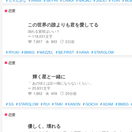
#
ちゃんみな
#
HANA
#
SKY-HI
#
CHIKA
#
NAOKO
#
JISOO
#
YURI
#
MO
恋愛
この世界の誰よりも君を愛してる
溺れる覚悟はいい？
ー 118,031文字
7,857
893
2日前
grade
update
favorite
#
RYUKI
#
BMSG
#
MAZZEL
#
BE:FIRST
#
HANA
#
STARGLOW
恋愛
輝く星と一緒に
「 あの頃とは比べ物にならないくらい 」
ー 20,831文字
1,862
409
20分前
grade
update
favorite
#
SG
#
STARGLOW
#
RUI
#
TAIKI
#
KANON
#
GOICHI
#
ADAM
#
BMSG
恋愛
優しく、壊れる