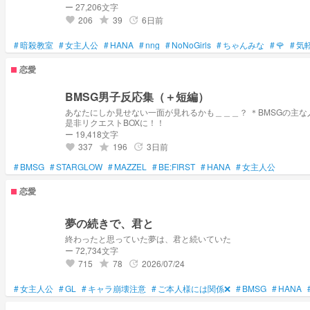
ー 27,206文字
206
39
6日前
grade
update
favorite
#
暗殺教室
#
女主人公
#
HANA
#
nng
#
NoNoGirls
#
ちゃんみな
#
🌹
#
気
恋愛
BMSG男子反応集（＋短編）
あなたにしか見せない一面が見れるかも＿＿＿？ ＊BMSGの主な人物：MAZZEL、BE:FIRST、STARGLOWや他のメンバーたちも入れた、恋愛シチュエーションや出来事が含まれる小説を考えてます。 リクエストを受けたいなら
是非リクエストBOXに！！
ー 19,418文字
337
196
3日前
grade
update
favorite
#
BMSG
#
STARGLOW
#
MAZZEL
#
BE:FIRST
#
HANA
#
女主人公
恋愛
夢の続きで、君と
終わったと思っていた夢は、君と続いていた
ー 72,734文字
715
78
2026/07/24
grade
update
favorite
#
女主人公
#
GL
#
キャラ崩壊注意
#
ご本人様には関係❌
#
BMSG
#
HANA