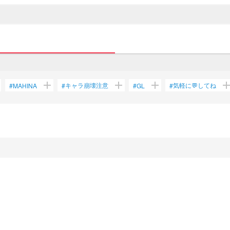
d
add
add
add
ad
キャラ崩壊注意
気軽に💬してね
#
MAHINA
#
#
GL
#