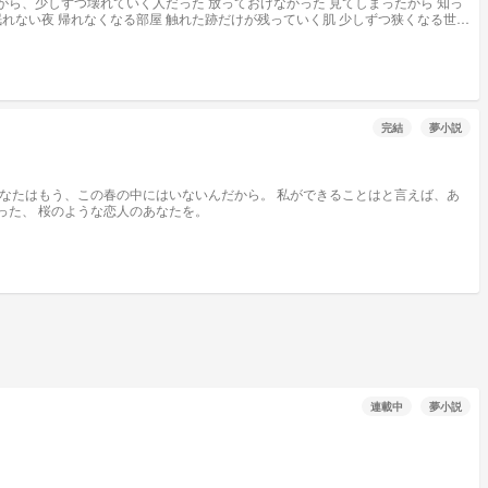
完結
夢小説
なたを忘れずに生きていく、それだけなの。 だから、私はこれからも桜を見るたびに思い出すよ。 ほんのわずかな間しか美しく咲くことのできなかった、 桜のような恋人のあなたを。
連載中
夢小説