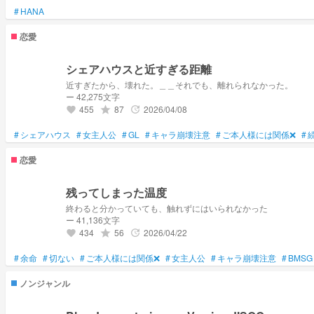
#
HANA
恋愛
シェアハウスと近すぎる距離
近すぎたから、壊れた。＿＿それでも、離れられなかった。
ー 42,275文字
455
87
2026/04/08
grade
update
favorite
#
シェアハウス
#
女主人公
#
GL
#
キャラ崩壊注意
#
ご本人様には関係❌
#
恋愛
残ってしまった温度
終わると分かっていても、触れずにはいられなかった
ー 41,136文字
434
56
2026/04/22
grade
update
favorite
#
余命
#
切ない
#
ご本人様には関係❌
#
女主人公
#
キャラ崩壊注意
#
BMSG
ノンジャンル