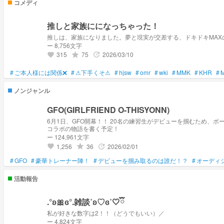
コメディ
推しと家族にになっちゃった！
推しは、家族になりました。夢と現実が交差する、ドキドキMAX
ー 8,756文字
315
75
2026/03/10
grade
update
favorite
#
ご本人様には関係❌
#
⚠下手くそ⚠
#
hjsw
#
omr
#
wki
#
MMK
#
KHR
#
ノンジャンル
GFO(GIRLFRIEND O-THISYONN)
6月1日、GFO開幕！！ 20名の練習生がデビューを掴むため、ボーカル・ラップ・ダンスのスキルを磨き、成長する GFOには豪華トレーナー陣が勢揃い！ 予告として、デビューを掴み取ったメンバーはJO1やINI,ME:I、HANAとの
コラボの物語を書く予定！
ー 124,961文字
1,256
36
2026/02/01
grade
update
favorite
#
GFO
#
豪華トレーナー陣！
#
デビューを掴み取るのは誰だ！？
#
オーディ
活動報告
.°ʚ🎀ɞ°.雑談˚ʚ♡ɞ˚🤍ྀི
私が好きな数字は2！！（どうでもいい）／
ー 4,824文字