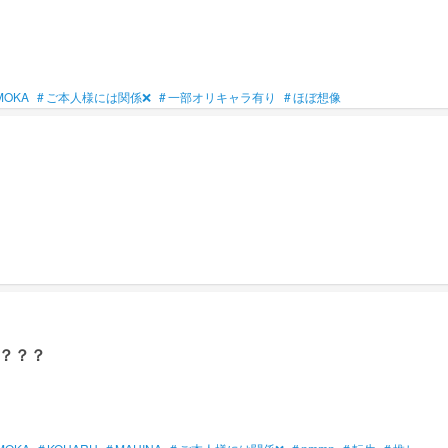
MOKA
#
ご本人様には関係❌
#
一部オリキャラ有り
#
ほぼ想像
？？？