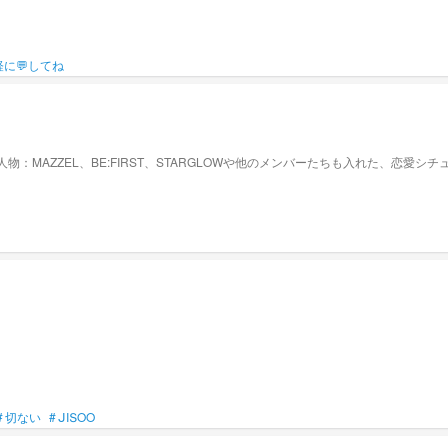
軽に💬してね
#
切ない
#
ᒍIՏOO