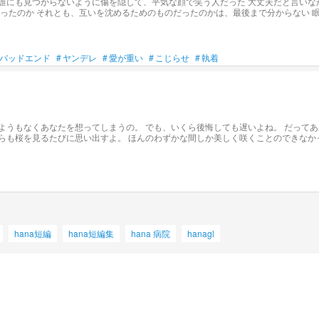
てしまっているのか 最後に
れは、まだ誰にも分からない
バッドエンド
#
ヤンデレ
#
愛が重い
#
こじらせ
#
執着
hana短編
hana短編集
hana 病院
hanagl