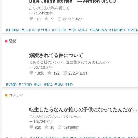
Blue Jeans stories ―Version JISOO
ありのままの私を愛して
ー 24,243文字
121
72
2025/10/27
grade
update
favorite
#
HANA
#
JISOO
#
YURI
#
CHIKA
#
KOHARU
#
MAHINA
#
NAOKO
#
MO
恋愛
溺愛されてる件について
とある会社のメンバー達に愛されてみませんか？
ー 33,159文字
1,036
192
2025/12/31
grade
update
favorite
#
溺愛
#
nmmn
#
BF
#
MZ
#
SG
#
HN
コメディ
転生したらなんか推しの子供になってたんだが…
これが推しの子というやつか…
ー 16,734文字
820
89
13時間前
grade
update
favorite