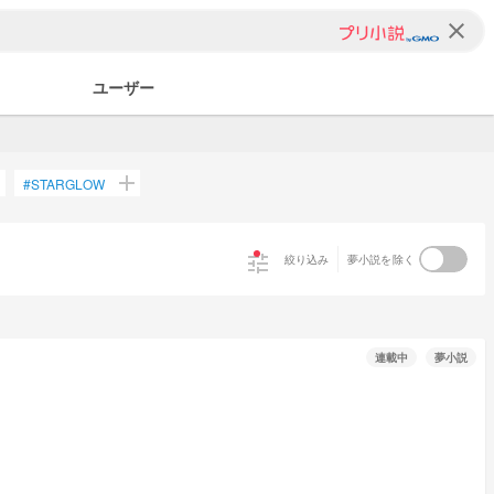
clear
ユーザー
d
add
#
STARGLOW
tune
絞り込み
夢小説を除く
連載中
夢小説