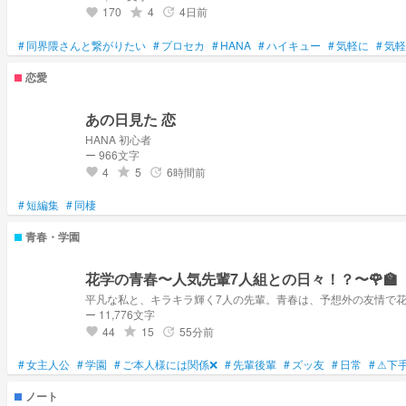
170
4
4日前
grade
update
favorite
#
同界隈さんと繋がりたい
#
プロセカ
#
HANA
#
ハイキュー
#
気軽に
#
気軽
恋愛
あの日見た 恋
HANA 初心者
ー 966文字
4
5
6時間前
grade
update
favorite
#
短編集
#
同棲
青春・学園
花学の青春〜人気先輩7人組との日々！？〜🌹🏫
平凡な私と、キラキラ輝く7人の先輩。青春は、予想外の友情で
ー 11,776文字
44
15
55分前
grade
update
favorite
#
女主人公
#
学園
#
ご本人様には関係❌
#
先輩後輩
#
ズッ友
#
日常
#
⚠下
ノート