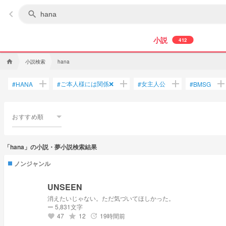
keyboard_arrow_left
search
小説
412
小説検索
home
hana
add
add
add
ad
ご本人様には関係❌
女主人公
#
HANA
#
#
#
BMSG
おすすめ順
「hana」の小説・夢小説検索結果
ノンジャンル
UNSEEN
消えたいじゃない。ただ気づいてほしかった。
ー 5,831文字
47
12
19時間前
grade
update
favorite