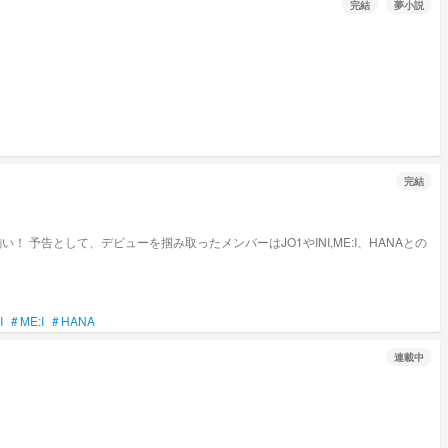
完結
夢小説
完結
I
#
ME:I
#
HANA
連載中