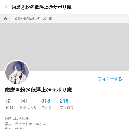
keyboard_arrow_left
歯磨き粉@低浮上@サボり魔
歯磨き粉@低浮上@サボり魔
home
フォローする
歯磨き粉@低浮上@サボり魔
12
141
318
216
小説数
お気に入り
フォロー
フォロワー
師匠…ゆき師匠
恋人…ラビットホールさん
親友…時計🕰