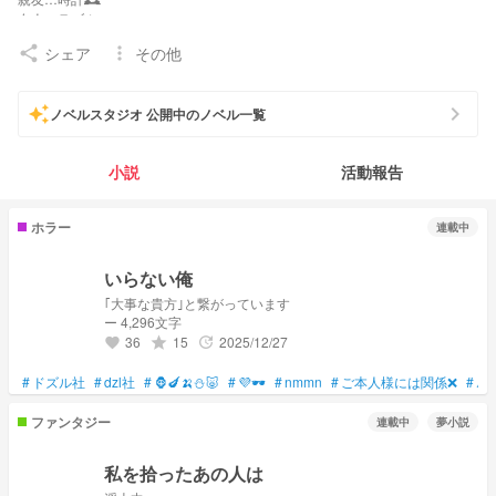
友人…ラブカ
リア友…華織紫音 トマト丸
シェア
その他
share
more_vert
関係者募集
chevron_right
auto_awesome
ノベルスタジオ 公開中のノベル一覧
推し○ 同担○ 初タメ○ 浮上○
Dzl社…ぼんさん🍆🕶
ウォタチャレ…ブラック🎭💻
小説
活動報告
魔法少女サイト…管理人弐🎭👊
東方Project…秦こころ🎭🩷
プロセカ…宵崎奏🎼🎹
ホラー
連載中
付けさせていただいてるファンマ
いらない俺
🕰❄💦
僕のファンマ
｢大事な貴方｣と繋がっています
👾💜‪🪥
ー 4,296文字
36
15
2025/12/27
grade
update
favorite
#
ドズル社
#
dzl社
#
🦍🍆🍌⛄️🐷
#
💜🕶️
#
nmmn
#
ご本人様には関係❌
#
⚠
ファンタジー
連載中
夢小説
私を拾ったあの人は