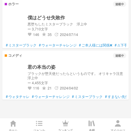
ホラー
連載中
僕はどうせ失敗作
悪堕ちしたミスターブラック 浮上中
ー 3,710文字
146
35
2024/07/14
grade
update
favorite
#
ミスターブラック
#
ウォーターチャレンジ
#
ご本人様には関係❌
#
⚠下手く
コメディ
連載中
君の本当の姿
ブラックが堕天使だったらというものです。 オリキャラ注意
浮上中
ー 4,455文字
116
21
2024/04/02
grade
update
favorite
#
ウォタチャレ
#
ウォーターチャレンジ
#
ミスターブラック
#
すまない先生
ホーム
ジャンル
ランキング
本棚
マイページ