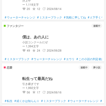
浮上中
ー 1,118文字
20
12
2024/08/14
grade
update
favorite
#
ウォーターチャレンジ
#
ミスターブラック
#
気軽に💬してね
#
⚠下手くそ
ファンタジー
連載中
僕は、あの人に
小説コンクールだぜ
ー 1,394文字
49
24
2024/06/28
grade
update
favorite
#
ミスターブラック
#
ウォーターチャレンジ
#
エウリ
#
この小説の判定者は
恋愛
連載中
夢小説
転生って最高だね
引き継ぎです
ー 1,992文字
56
17
2024/06/16
grade
update
favorite
#
転生
#
続くかは知らん☆
#
ミスターブラック
#
ウォーターチャレンジ
#
ウ