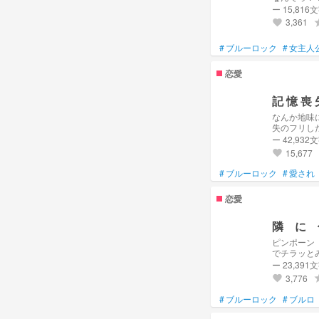
ー 15,816
3,361
gr
favorite
#
ブルーロック
#
女主人
恋愛
なんか地味に避けられてるし
失のフリし
ー 42,932
15,677
favorite
#
ブルーロック
#
愛され
恋愛
隣 に 
ピンポーン 『あの、隣に引っ越してきたものです！こちら詰まらないものなのですが』 「…」 家から出てきたのはテレビ
でチラッと
ー 23,391
3,776
gr
favorite
#
ブルーロック
#
ブルロ