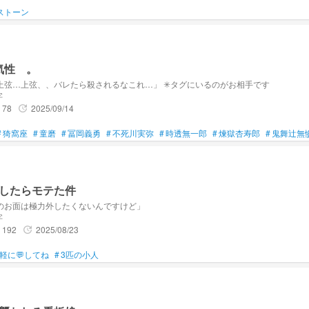
 《 愛方 》
ストーン
 お隣さん 》
気性 。
er
「柱…柱…上弦…上弦、、バレたら殺されるなこれ…」 ✳タグにいるのがお相手です
字
78
2025/09/14
update
#
猗窩座
#
童磨
#
冨岡義勇
#
不死川実弥
#
時透無一郎
#
煉獄杏寿郎
#
鬼舞辻無
したらモテた件
のお面は極力外したくないんですけど」
字
192
2025/08/23
update
軽に💬してね
#
3匹の小人