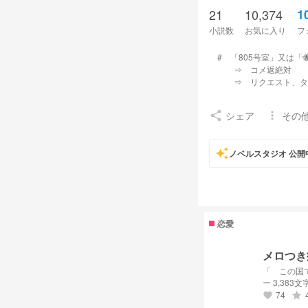
21
10,374
1
小説数
お気に入り
フ
# 「805号室」又は「🐝
⇒ コメ返絶対
⇒ リクエスト、タメ
【 Hedder 】
シェア
その
share
more_vert
LeeKnow X Beomgyu
auto_awesome
ノベルスタジオ 公開
【 F.M. 】
🐝🌕🗝️
🗣「フォロワーさんのプ
恋愛
【 My Friends 】
メロつき
# 🎧🍬 # 🎐🍃🫧 #
「 この国
【 My Fam 】
ー 3,383文
74
grade
favorite
# 🥂 | 💸🎀🏐 