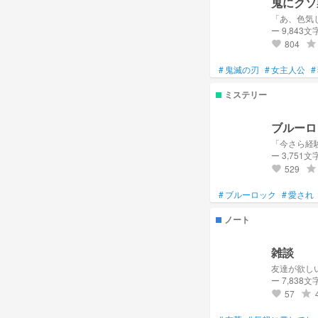
鬼にクソ
「あ、色気
ー 9,843文
804
grade
favorite
#
鬼滅の刃
#
女主人公
#
ミステリー
ブルーロ
「今さら経
ー 3,751文
529
grade
favorite
#
ブルーロック
#
愛され
ノート
雑談
友達が欲し
ー 7,838文
57
grade
favorite