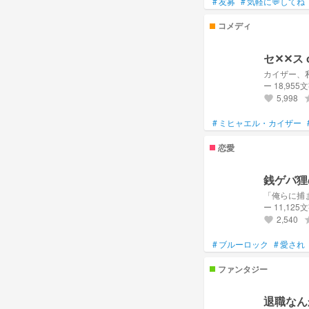
#
友募
#
気軽に💬してね
コメディ
セ✕✕ス
ー 18,955
5,998
gr
favorite
#
ミヒャエル・カイザー
恋愛
銭ゲバ狸
「俺らに捕
ー 11,125
2,540
gr
favorite
#
ブルーロック
#
愛され
ファンタジー
退職なん