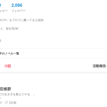
0
2,086
ォロー
フォロワー
🌕🗝️」をプロフに書いてる人認知
、宣伝等OK
他
中のノベル一覧
小説
活動報告
ロフ、もれなく見てます」
症候群
 💸🎀🏐 # 🛼💘💭
での生き方を教えてやる 」
字
41
2日前
update
《 運命共同体 》