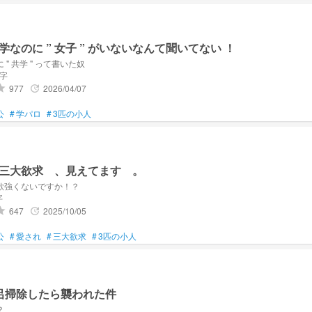
＃ 共学なのに ” 女子 ” がいないなんて聞いてない ！
誰だよ資料に " 共学 " って書いた奴
文字
977
2026/04/07
ade
update
公
#
学パロ
#
3匹の小人
三大欲求 、見えてます 。
欲強くないですか！？
字
647
2025/10/05
ade
update
公
#
愛され
#
三大欲求
#
3匹の小人
呂掃除したら襲われた件
？