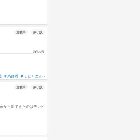
連載中
夢小説
凛
#
糸師冴
#
ミヒャエル・カイザー
#
女主人公
#
3匹の小人
連載中
夢小説