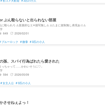
#
初コメ大歓迎
#
3匹の小人
 or ぶん殴らないと出られない部屋
カイザー、私に殴られろ ⚠️直接的なエ✕描写無し⚠️ ⚠️たまに規制無し表現あり⚠️
文字
649
2026/02/01
ade
update
#
ブルーロック
#
微🔞
#
3匹の小人
の孫、スパイ行為ばれたら愛された
まっちゃって……かわいそうに♡」
文字
594
2026/05/09
ade
update
#
女主人公
#
3匹の小人
かさせねぇよっ！