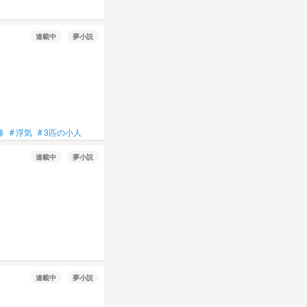
連載中
夢小説
惨
#
浮気
#
3匹の小人
連載中
夢小説
連載中
夢小説