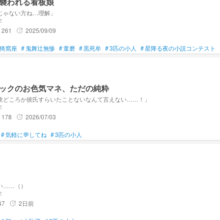
襲われる看板娘
じゃない方ね…理解」
字
261
2025/09/09
update
猗窩座
#
鬼舞辻無惨
#
童磨
#
黒死牟
#
3匹の小人
#
星降る夜の小説コンテスト
ックのお色気マネ、ただの純粋
験どころか彼氏すらいたことないなんて言えない……！」
字
178
2026/07/03
update
#
気軽に💬してね
#
3匹の小人
い……（）
字
47
2日前
update