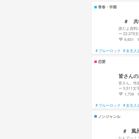
青春・学園
ー 22,379
6,651
gr
favorite
#
ブルーロック
#
女主人
恋愛
皆さんの
皆さん、性
ー 5,511文
1,709
gr
favorite
#
ブルーロック
#
女主人
ノンジャンル
# 風
なんでっ！