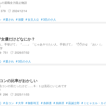
ちの退職全力阻止物語
字
379
2024/12/14
update
レ
#
愛され
#
溺愛
#
女主人公
#
3匹の小人
女優だけどなにか？
「質問ある人、手挙げて」 『……』 「じゃあヤりたい人、手挙げて」 『✋✋(ｽｯ』 「おい（」
文字
751
2026/07/02
ade
update
公
#
愛され
#
3匹の小人
コンの比率がおかしい
の合コンの筈だったけど…… 6：１は流石にいじめです
字
296
2025/11/03
ade
update
公
#
合コン
#
大学
#
御影玲王
#
糸師凛
#
糸師冴
#
凪誠士郎
#
ミヒャエル・カ