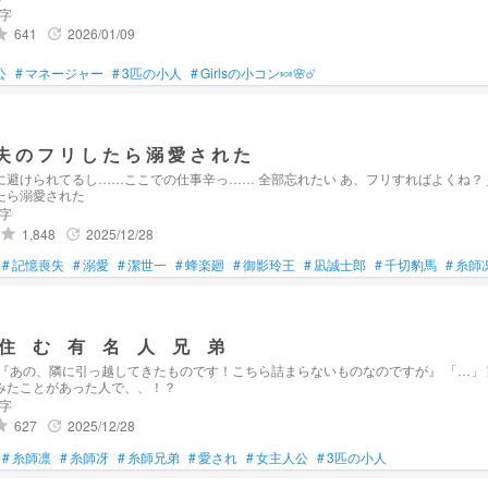
文字
641
2026/01/09
ade
update
公
#
マネージャー
#
3匹の小人
#
Girlsの小コン🍬🌸☄️
記 憶 喪 失 の フ リ し た ら 溺 愛 さ れ た
……ここでの仕事辛っ…… 全部忘れたい あ、フリすればよくね？ _______________ 記憶喪
たら溺愛された
文字
1,848
2025/12/28
grade
update
#
記憶喪失
#
溺愛
#
潔世一
#
蜂楽廻
#
御影玲王
#
凪誠士郎
#
千切豹馬
#
糸師
住 む 有 名 人 兄 弟
みたことがあった人で、、！？
文字
627
2025/12/28
ade
update
#
糸師凛
#
糸師冴
#
糸師兄弟
#
愛され
#
女主人公
#
3匹の小人