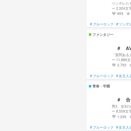
ツンデレた
ー 2,324文
855
grade
favorite
#
ブルーロック
#
ツンデ
ファンタジー
＃ AV
ー 11,886
2,793
gr
favorite
#
ブルーロック
#
女主人
青春・学園
＃ 合
男3、女3
ー 8,559文
1,339
gr
favorite
#
ブルーロック
#
女主人