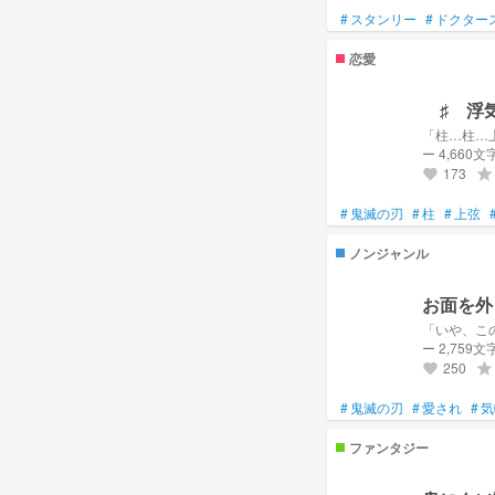
# 🍃&⚜️ | 🎐🍃
#
スタンリー
#
ドクター
# 👥️ | 🎧🍬 《
恋愛
＃ ブルーロック
♯ 浮
＃ StrayKids
＃ Tomorrow X Togeth
ー 4,660文
＃ ツイステ
＃ 初葉LOVE🎐🍃🫧
173
grade
favorite
#
鬼滅の刃
#
柱
#
上弦
ノンジャンル
お面を外
「いや、こ
ー 2,759文
250
grade
favorite
#
鬼滅の刃
#
愛され
#
気
ファンタジー