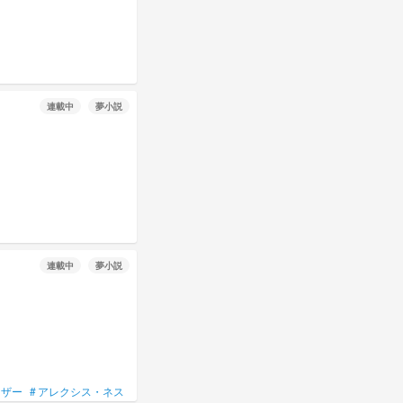
連載中
夢小説
連載中
夢小説
イザー
#
アレクシス・ネス