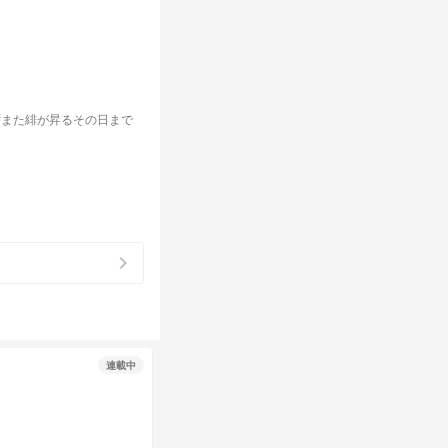
#また緋が昇るその日まで
chevron_right
連載中