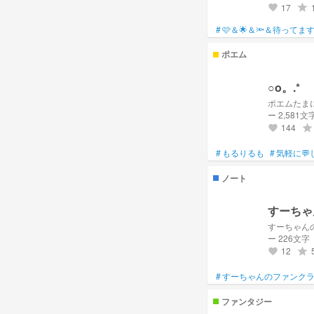
17
grade
favorite
#
🩷＆🌟＆🔦＆待ってま
ポエム
○o。.*
ポエムたま
ー 2,581文
144
grade
favorite
#
もるりるも
#
気軽に💬
ノート
すーちゃ
すーちゃん
ー 226文字
12
grade
favorite
#
すーちゃんのファンク
ファンタジー