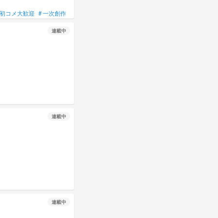
初コメ大歓迎
#
一次創作
#
オリキャラ
#
もるりのオリジナル本棚
連載中
連載中
連載中