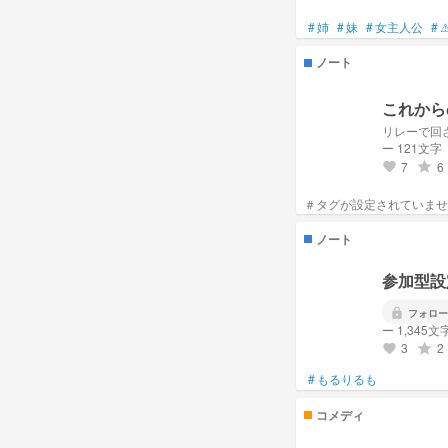
#
姉
#
妹
#
女主人公
#
ノート
これから
リレーで回
ー 121文字
7
6
grade
favorite
ノート
参加型設
lock
フォロー
ー 1,345文
3
2
grade
favorite
#
もるりるも
コメディ