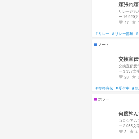
頑張れ頑
リレーだも
ー 16,920
47
grade
favorite
#
リレー
#
リレー部屋
#
ノート
交換宣伝
交換宣伝受
ー 3,337文
28
grade
favorite
#
交換宣伝
#
受付中
#
気
ホラー
何度ﾀﾋ
コロシアム
ー 2,055文
3
4
grade
favorite