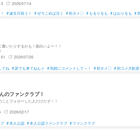
13
2026/07/14
update
す！
#
誕生日祝う！
#
ぜろこめは泣く
#
初タメ〇
#
もるりるも
#
はおりるも
#
に書いたりするかも！面白いよー！！
字
61
2026/07/26
update
してね
#
誰でも来てねん☆
#
気軽にコメントして～！
#
初タメ〇
#
初コメ大歓迎
んのファンクラブ！
のことフォローした人だけだぞ！！
5
2026/02/17
update
ラブ
#
本人公認
#
本人公認ファンクラブ
#
ファンクラブ