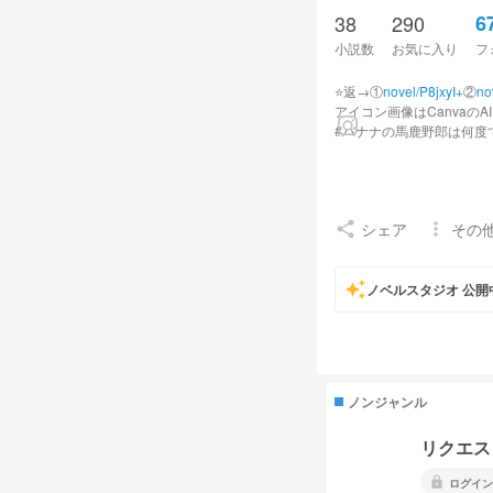
38
290
6
小説数
お気に入り
フ
⭐️返→①
novel/P8jxyI+
②
no
アイコン画像はCanvaの
#バナナの馬鹿野郎は何度
オリジナルの物語は#もる
FM・FN
シェア
その
share
more_vert
💜💊🧸 瑠璃色に輝く女
関係者一覧
auto_awesome
相棒 あまちゃん
ノベルスタジオ 公開
user/
友達 隠無：ｶｸﾅさん、
親友 あーく✿さん
user/m
すーちゃんの母、ゆりちゃ
双子 ゆいちゃん
user/iM
レイの姉
user/OOHDBm+
ノンジャンル
れんちゃんの弟子
user/lkj
みなちゃんのペット
user/
リクエス
クトゥルフ部部員！部長：
リトリンhttps://lit.link/ka
lock
ログイン