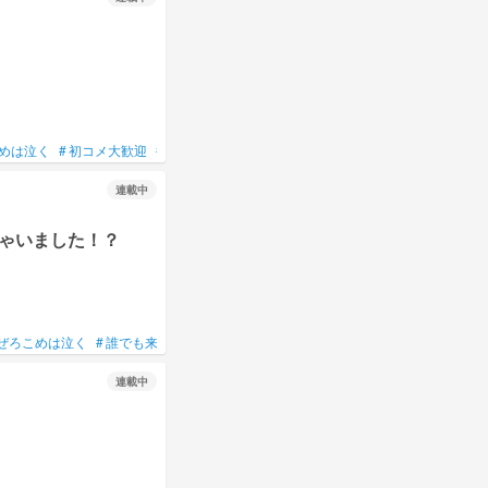
めは泣く
#
初コメ大歓迎
#
誰でも大歓迎
#
気軽に💬してね
#
イラスト部屋
#
神
連載中
ゃいました！？
ぜろこめは泣く
#
誰でも来てねん☆
#
誰でも大歓迎
#
初コメ大歓迎
#
参加型
連載中