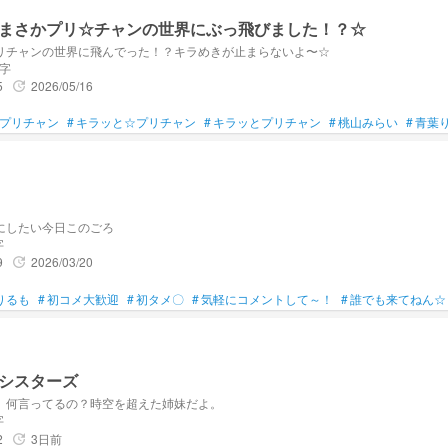
まさかプリ☆チャンの世界にぶっ飛びました！？☆
リチャンの世界に飛んでった！？キラめきが止まらないよ〜☆
文字
5
2026/05/16
update
プリチャン
#
キラッと☆プリチャン
#
キラッとプリチャン
#
桃山みらい
#
青葉
にしたい今日このごろ
字
9
2026/03/20
update
りるも
#
初コメ大歓迎
#
初タメ〇
#
気軽にコメントして～！
#
誰でも来てねん☆
シスターズ
、何言ってるの？時空を超えた姉妹だよ。
字
2
3日前
update