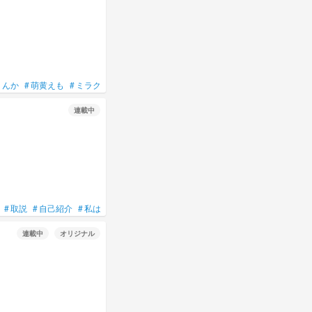
りんか
#
萌黄えも
#
ミラクル☆キラッツ
#
推しの子
#
【推しの子】
#
星野アイ
連載中
#
取説
#
自己紹介
#
私はこういう人間です
#
見た人強制
連載中
オリジナル