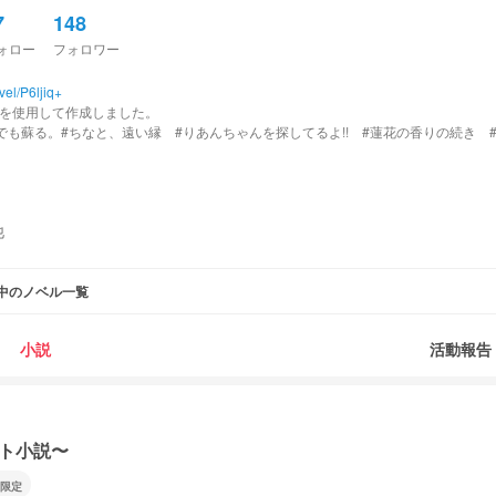
7
148
ォロー
フォロワー
vel/P6ljiq+
AIを使用して作成しました。
でも蘇る。#ちなと、遠い縁 #りあんちゃんを探してるよ!! #蓮花の香りの続き 
りのオリジナル本棚 で探してください
他
の子
中のノベル一覧
RD49Ch+
あめち、るかちゃん
iEtwQ+
小説
活動報告
んの妹
xGHx+
x9O+
rCiUF3+
ト小説〜
おつきみ🌔さん
non212 必読！(8/3)
限定