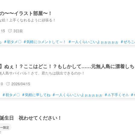
の〜〜イラスト部屋〜！
な絵！上手くなれるように頑張る！
15
3日前
update
も
#
初タメ〇
#
気軽にコメントして～！
#
一人くらいこいよぉぉぉぉぉ
#
ぜろこ
】ぬぇ！？ここはどこ！？もしかして……元無人島に漂着しち
無人島サバイバル！さて、君たちは脱出できるのか！
10
2026/04/15
update
！
#
初タメ〇
#
気軽に💬してね
#
一人くらいこいよぉぉぉぉぉ
#
⚠下手くそ⚠
#
誕生日 祝わせてください！
ー限定
字