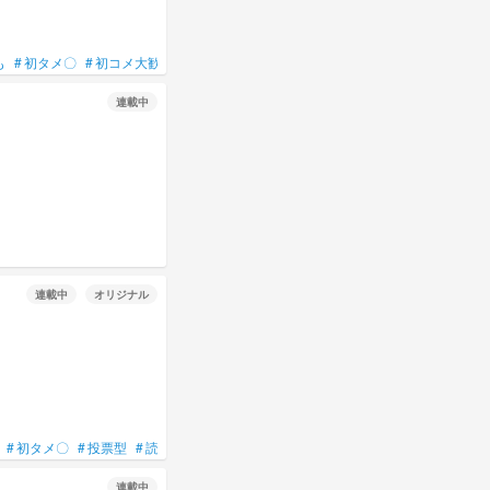
も
#
初タメ〇
#
初コメ大歓迎
#
誰でも来てねん☆
#
誰でも大歓迎
#
絶対来い！
連載中
連載中
オリジナル
#
初タメ〇
#
投票型
#
読者投票型
#
気軽にコメントして～！
#
🩷＆🌟＆🔦＆
連載中