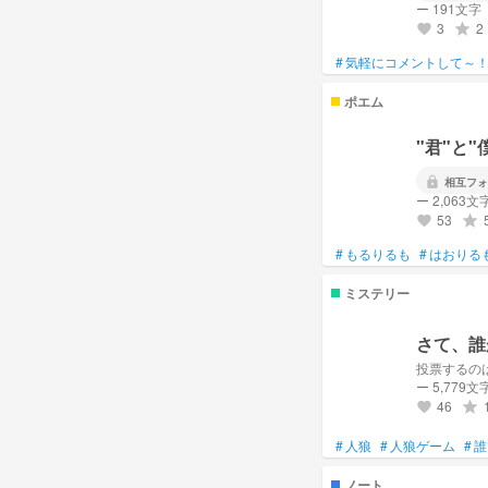
ー 191文字
3
2
grade
favorite
#
気軽にコメントして～
ポエム
"君"と
lock
相互フォ
ー 2,063文
53
grade
favorite
#
もるりるも
#
はおりる
ミステリー
さて、誰
投票するの
ー 5,779文
46
grade
favorite
#
人狼
#
人狼ゲーム
#
誰
ノート