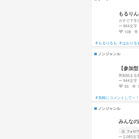
もるりん
ガチで下手
ー 964文字
108
grade
favorite
#
もるりるも
#
はおりる
ノンジャンル
【参加型
突如始まる
ー 944文字
55
grade
favorite
#
気軽にコメントして～
ノンジャンル
みんなの
lock
フォロワ
ー 2,083文