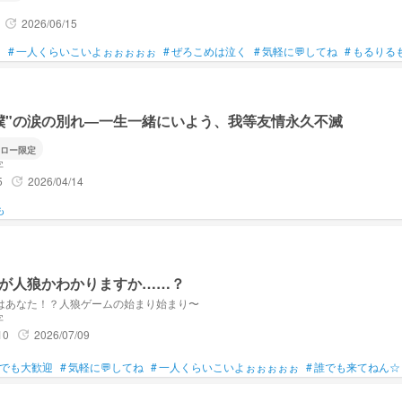
2026/06/15
update
！
#
一人くらいこいよぉぉぉぉぉ
#
ぜろこめは泣く
#
気軽に💬してね
#
もるりる
"僕"の涙の別れ―一生一緒にいよう、我等友情永久不滅
ロー限定
字
5
2026/04/14
update
も
が人狼かわかりますか……？
はあなた！？人狼ゲームの始まり始まり〜
字
10
2026/07/09
update
でも大歓迎
#
気軽に💬してね
#
一人くらいこいよぉぉぉぉぉ
#
誰でも来てねん☆