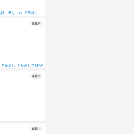
気軽に💬してね
#
気軽にコメントして～！
#
誰でも来てねん☆
#
一人くらいこい
連載中
#
💫返し
#
💫返して何が悪いｯｯｯ！？
#
︎🌟返す
#
🌟返し
#
🩷＆🌟＆🔦＆待って
連載中
連載中