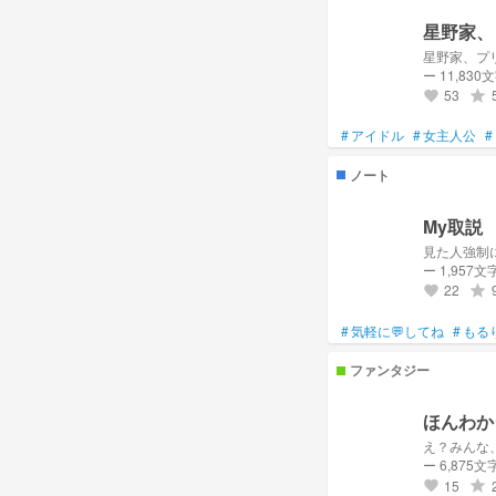
星野家、
星野家、プ
ー 11,830
53
grade
favorite
#
アイドル
#
女主人公
#
ノート
My取説
見た人強制
ー 1,957文
22
grade
favorite
#
気軽に💬してね
#
もる
ファンタジー
ほんわか
え？みんな
ー 6,875文
15
grade
favorite