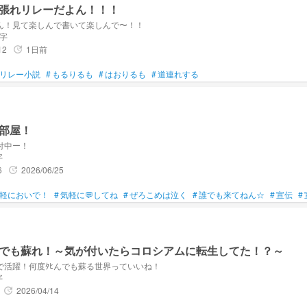
張れリレーだよん！！！
ん！見て楽しんで書いて楽しんで〜！！
文字
12
1日前
update
リレー小説
#
もるりるも
#
はおりるも
#
道連れする
部屋！
付中ー！
字
6
2026/06/25
update
軽においで！
#
気軽に💬してね
#
ぜろこめは泣く
#
誰でも来てねん☆
#
宣伝
#
んでも蘇れ！～気が付いたらコロシアムに転生してた！？～
で活躍！何度ﾀﾋんでも蘇る世界っていいね！
字
2026/04/14
update