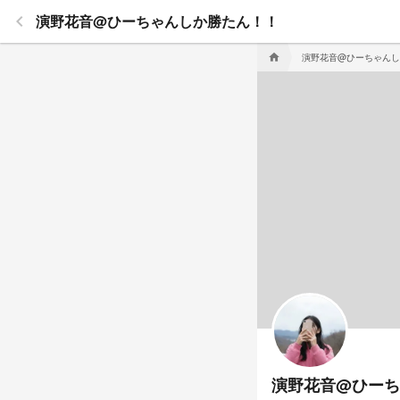
keyboard_arrow_left
演野花音@ひーちゃんしか勝たん！！
演野花音@ひーちゃんし
home
演野花音@ひーち