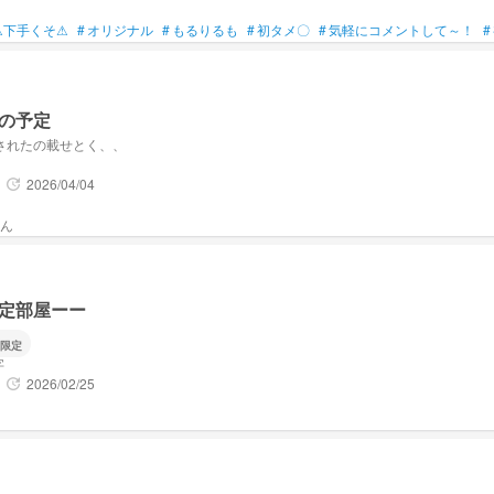
⚠下手くそ⚠
#
オリジナル
#
もるりるも
#
初タメ〇
#
気軽にコメントして～！
#
の予定
されたの載せとく、、
2026/04/04
update
定部屋ーー
限定
字
2026/02/25
update