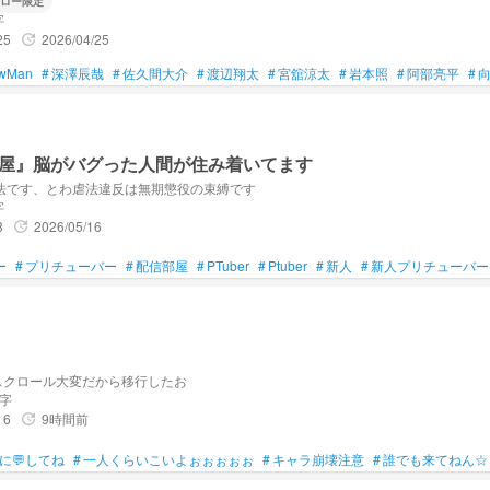
ロー限定
字
25
2026/04/25
update
wMan
#
深澤辰哉
#
佐久間大介
#
渡辺翔太
#
宮舘涼太
#
岩本照
#
阿部亮平
#
屋』脳がバグった人間が住み着いてます
法です、とわ虐法違反は無期懲役の束縛です
字
8
2026/05/16
update
ー
#
プリチューバー
#
配信部屋
#
PTuber
#
Ptuber
#
新人
#
新人プリチューバー
かスクロール大変だから移行したお
文字
6
9時間前
update
に💬してね
#
一人くらいこいよぉぉぉぉぉ
#
キャラ崩壊注意
#
誰でも来てねん☆