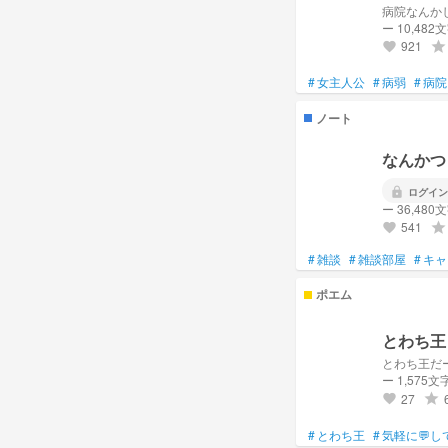
病院なんか
ー 10,482
921
grade
favorite
#
女主人公
#
病弱
#
病院
ノート
なんかつ
lock
ログイン
ー 36,480
541
grade
favorite
#
雑談
#
雑談部屋
#
キャ
ポエム
とわち王
とわち王だ
ー 1,575文
27
grade
favorite
#
とわち王
#
気軽に💬し