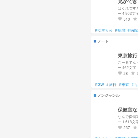
兄ができ
ばくれつす
#銀翠パーティーの見習い
ー 4,902文
#沙倉教の信徒No.1
513
grade
favorite
#
女主人公
#
病弱
#
病院
ノート
東京旅行
ごーるでん
ー 462文字
28
grade
favorite
#
GW
#
旅行
#
東京
#
キ
ノンジャンル
保健室な
なんで保健
ー 1,618文
237
grade
favorite