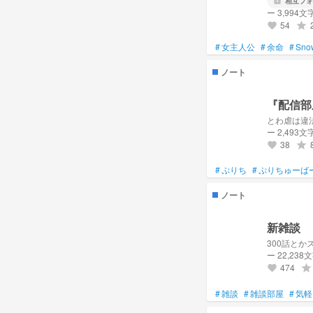
lock
相互フォ
ー 3,994文
54
grade
favorite
#
女主人公
#
余命
#
Sno
ノート
『配信部
とわ虐は違
ー 2,493文
38
grade
favorite
#
ぷりち
#
ぷりちゅーば
ノート
新雑談
300話と
ー 22,238
474
grade
favorite
#
雑談
#
雑談部屋
#
気軽