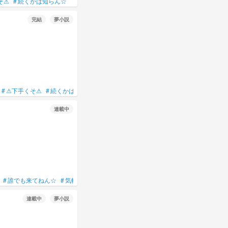
そ⚠
#
続くかは知らん☆
完結
夢小説
#
⚠下手くそ⚠
#
続くかは知らん☆
連載中
#
誰でも来てねん☆
#
気軽にコメントして～！
#
瑠冬のお話部屋
連載中
夢小説