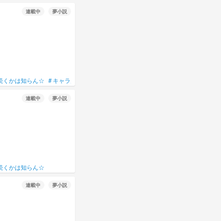
連載中
夢小説
続くかは知らん☆
#
キャラ崩壊注意
#
ご本人様には関係❌
連載中
夢小説
続くかは知らん☆
連載中
夢小説