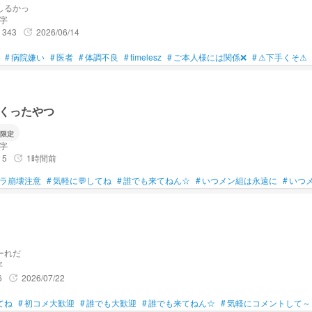
しるかっ
文字
343
2026/06/14
update
#
病院嫌い
#
医者
#
体調不良
#
timelesz
#
ご本人様には関係❌
#
⚠下手くそ⚠
くったやつ
限定
文字
5
1時間前
update
ラ崩壊注意
#
気軽に💬してね
#
誰でも来てねん☆
#
いつメン組は永遠に
#
いつ
ーれだ
字
6
2026/07/22
update
てね
#
初コメ大歓迎
#
誰でも大歓迎
#
誰でも来てねん☆
#
気軽にコメントして～