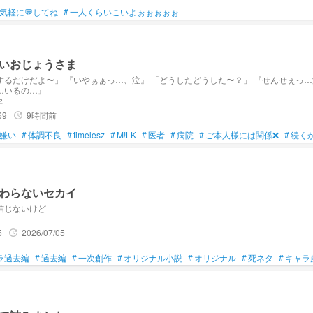
気軽に💬してね
#
一人くらいこいよぉぉぉぉぉ
いおじょうさま
』 「どうしたどうした〜？」 『せんせぇっ…泣』 「俺がいるからな」
…いるの…』
字
69
9時間前
update
嫌い
#
体調不良
#
timelesz
#
M!LK
#
医者
#
病院
#
ご本人様には関係❌
#
続く
わらないセカイ
信じないけど
5
2026/07/05
update
ラ過去編
#
過去編
#
一次創作
#
オリジナル小説
#
オリジナル
#
死ネタ
#
キャラ