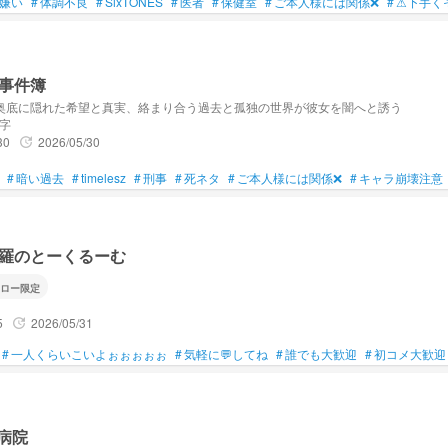
嫌い
#
体調不良
#
SixTONES
#
医者
#
保健室
#
ご本人様には関係❌
#
⚠下手く
事件簿
奥底に隠れた希望と真実、絡まり合う過去と孤独の世界が彼女を闇へと誘う
文字
30
2026/05/30
update
#
暗い過去
#
timelesz
#
刑事
#
死ネタ
#
ご本人様には関係❌
#
キャラ崩壊注意
羅のとーくるーむ
ロー限定
5
2026/05/31
update
#
一人くらいこいよぉぉぉぉぉ
#
気軽に💬してね
#
誰でも大歓迎
#
初コメ大歓迎
z病院