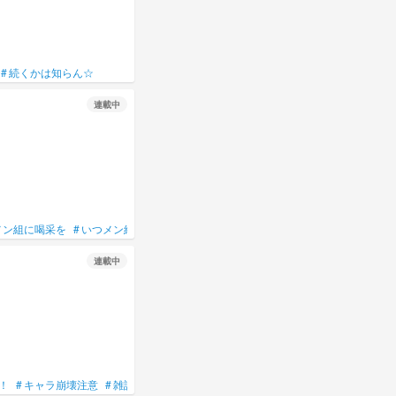
#
続くかは知らん☆
連載中
メン組に喝采を
#
いつメン組は今日も一緒
#
いつメン組は今日も平和
#
いつメン
連載中
！
#
キャラ崩壊注意
#
雑談
#
雑談部屋
#
一人くらいこいよぉぉぉぉぉ