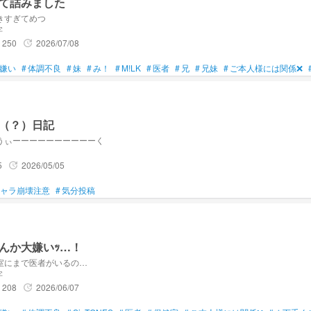
て詰みました
きすぎてめつ
、とわち
字
250
2026/07/08
update
嫌い
#
体調不良
#
妹
#
み！
#
M!LK
#
医者
#
兄
#
兄妹
#
ご本人様には関係❌
（？）日記
うぃーーーーーーーーーーく
5
2026/05/05
update
ャラ崩壊注意
#
気分投稿
んか大嫌いｯ…！
室にまで医者がいるの…
字
208
2026/06/07
update