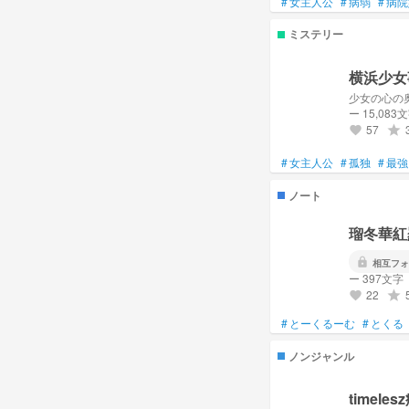
#
女主人公
#
病弱
#
病院
ミステリー
横浜少女
少女の心の
ー 15,083
57
grade
favorite
#
女主人公
#
孤独
#
最強
ノート
瑠冬華紅
lock
相互フォ
ー 397文字
22
grade
favorite
#
とーくるーむ
#
とくる
ノンジャンル
timeles