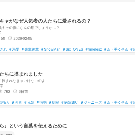
キャがなぜ人気者の人たちに愛されるの？
陰キャの僕になんの用でしょうか…？
字
50
2026/02/05
update
され
#
溺愛
#
先輩後輩
#
SnowMan
#
SixTONES
#
timelesz
#
⚠下手くそ⚠
#
たちに挟まれました
に挟まれなきゃいけないのよ
文字
762
6日前
ade
update
西拓人
#
医者
#
兄妹
#
病弱
#
病院
#
病院嫌い
#
ジャニーズ
#
⚠下手くそ⚠
#
ら』という言葉を伝えるために