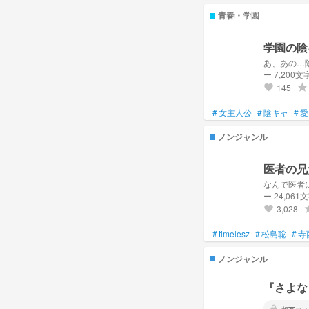
青春・学園
学園の陰
あ、あの…
ー 7,200文
145
grade
favorite
#
女主人公
#
陰キャ
#
愛
ノンジャンル
医者の兄
なんで医者
ー 24,061
3,028
gr
favorite
#
timelesz
#
松島聡
#
寺
ノンジャンル
『さよな