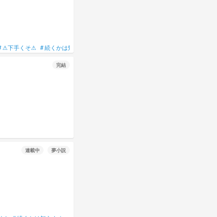
#
⚠下手くそ⚠
#
続くかは知らん☆
完結
連載中
夢小説