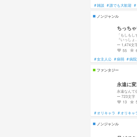
user/2f7f1c+
#
雑談
#
誰でも大歓迎
#
ししょーはししょー 🌸🪞
user/TZVWqw+
ノンジャンル
user/r3or6k+
幼馴染のスミねえ 🎲🪭
ちっちゃ
user/wegbLu+
「もしもしするだけだよ〜」 『いやぁぁっ…、泣
むぎちゃ 🌱🍃🪽
『いっしょ
user/qmwdjc+
ー 1,474文
55
grade
favorite
おともだち！
めぐちゃん！
#
女主人公
#
病弱
#
病院
user/R53aJ8+
ファンタジー
夏妃ちゃん！
user/382970+
納豆マメちゃん！
永遠に変
user/wXlXN6+
永遠なんて
mitsuちゃん！
ー 723文字
user/26426d+
13
grade
favorite
莉菜ちゃん！
user/CasUxo+
#
オリキャラ
#
オリキャ
🎂1129
ノンジャンル
FM 🔐🌑💜、🩶🦋🔥
FN Future、るーちゃんず