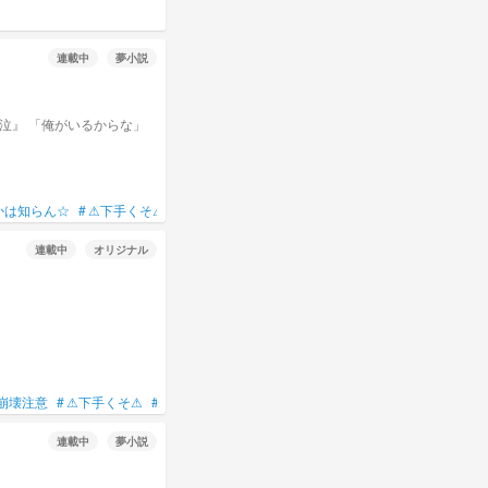
連載中
夢小説
かは知らん☆
#
⚠下手くそ⚠
連載中
オリジナル
崩壊注意
#
⚠下手くそ⚠
#
続くかは知らん☆
#
気分投稿
連載中
夢小説