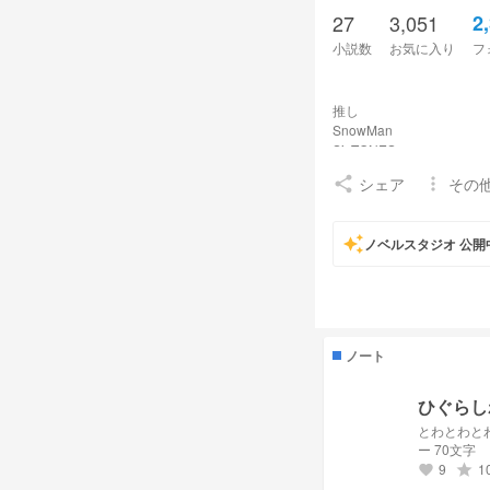
27
3,051
2
小説数
お気に入り
フ
『物欲
推し
SnowMan
SixTONES
timelesz
シェア
その
share
more_vert
M!LK
ヘタリア
東方Project
auto_awesome
ノベルスタジオ 公開
Liella!
キミプリ
ギャグマンガ日和
同担大大歓迎！
ノート
2025年7月23日開始
ひぐらし
裏垢（サブ垢）
user/20WPsV+
とわとわと
ー 70文字
リア友
9
1
grade
favorite
爆裂愛してる運命共同体のyum