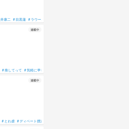
向井康二
#
目黒蓮
#
ラウール
#
ご本人様には関係❌
#
続くかは知らん☆
#
⚠下手
連載中
#
推してって
#
気軽に💬してね
#
誰でも来てねん☆
#
雑談
連載中
#
とわ虐
#
ディベート撲滅委員会
#
ししょーニウム大不足中
#
ロン毛が気にな