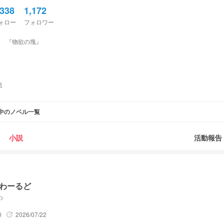
,338
1,172
ォロー
フォロワー
の塊』
他
中のノベル一覧
小説
活動報告
わーるど
わ
0
2026/07/22
update
e 🫧🖤💌