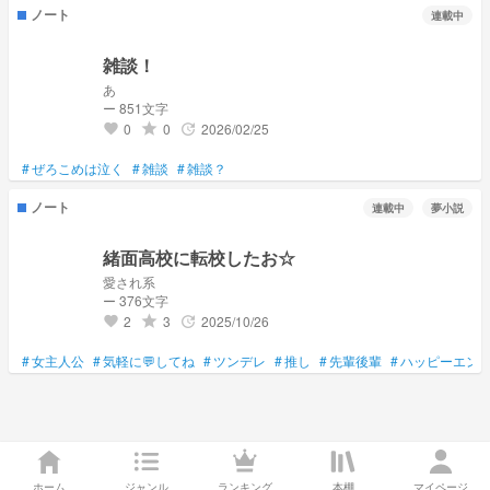
ノート
連載中
雑談！
あ
ー 851文字
0
0
2026/02/25
grade
update
favorite
#
ぜろこめは泣く
#
雑談
#
雑談？
ノート
連載中
夢小説
緒面高校に転校したお☆
愛され系
ー 376文字
2
3
2025/10/26
grade
update
favorite
#
女主人公
#
気軽に💬してね
#
ツンデレ
#
推し
#
先輩後輩
#
ハッピーエン
ホーム
ジャンル
ランキング
本棚
マイページ