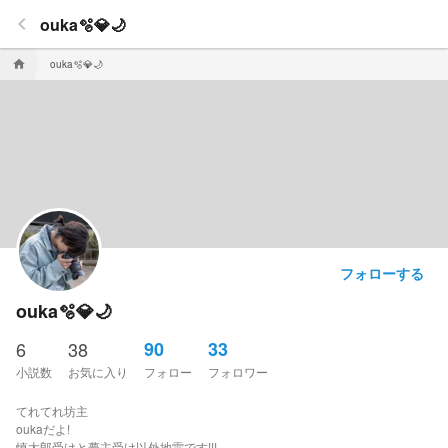
keyboard_arrow_left
ouka🫧💎🌙
home
ouka🫧💎🌙
フォローする
ouka🫧💎🌙
6
38
90
33
小説数
お気に入り
フォロー
フォロワー
てれてれ坊主
oukaだよ!
慎太郎受けと夢主受け以外地雷です!!!