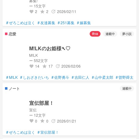
募集!
ー 15文字
2
2
2026/02/11
grade
update
favorite
#
ぜろこめは泣く
#
友達募集
#
251募集
#
嫁募集
恋愛
R18
連載中
夢小説
M!LKのお姫様➴♡
M!LK
ー 552文字
14
17
2026/02/06
grade
update
favorite
#
M!LK
#
しおざきだいち
#
佐野勇斗
#
吉田仁人
#
山中柔太郎
#
曽野舜太
#
ノート
連載中
宣伝部屋！
宣伝
ー 12文字
0
0
2026/01/21
grade
update
favorite
#
ぜろこめは泣く
#
宣伝部屋！