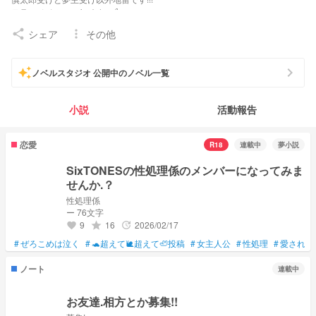
テラーノベル→ouka✿.*・🍏
M!LK💙🐮❤️🐮
シェア
その他
share
more_vert
iLiFE！🪽‪🩵🍚❤️
のんふぃく！❤️🐶
SixTONES❤️💚💙💛🩷🖤
chevron_right
auto_awesome
ノベルスタジオ 公開中のノベル一覧
💙ᩚファンマ💙ᩚ
👾💙💟
💚ᩚファンネーム💚ᩚ
小説
活動報告
#oukaといっしょ
地雷→グッズ=推しへの愛
リア恋
恋愛
R18
連載中
夢小説
憧れ様•*¨*•.¸♬︎
あむ 様
SixTONESの性処理係のメンバーになってみま
ー・-・ー
せんか.？
同担拒否じゃないよ!!
性処理係
M!LKは箱推し!
ー 76文字
主に❤️💙が好き！
9
16
2026/02/17
grade
update
favorite
2/14生まれ！16世代！ランドセル4年目！
友達のファンマ⬇
#
ぜろこめは泣く
#
🐢超えて🐌超えて🦥投稿
#
女主人公
#
性処理
#
愛され
#🍼💙
#まぜまぜ
ノート
連載中
#🌨🐄🐾
#ながいもあれるぎー
お友達.相方とか募集!!
251.➝ゆ う か©