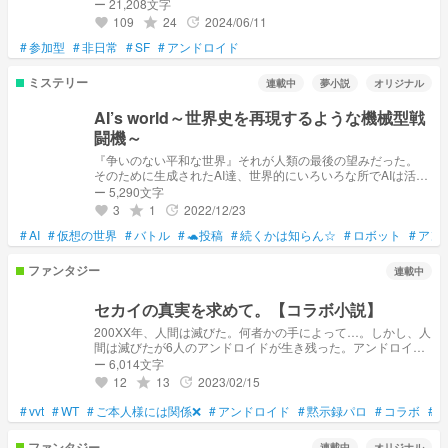
イドを生み出した。 アンドロイド達は多くのヒトに受け入
ー 21,208文字
れられ、家電メーカーはこぞって多機能アンドロイドを販売し
109
24
2024/06/11
grade
update
favorite
始めた。 それは例えば、パフォーマンス用であったり、子
#
参加型
#
非日常
守り用であったり、はたまた金持ちが自らの富を誇示するため
#
SF
#
アンドロイド
のアクセサリー用であったりした。 もはや日常でアンドロ
イドを見ないことはなく、人々はアンドロイドと良き友、良き
ミステリー
連載中
夢小説
オリジナル
家族、良き仕事仲間として共に手を取り合い、生活している。
しかし、進み続ける世の中で、唯一であり最大の課題がひと
AI’s world～世界史を再現するような機械型戦
つ。 それらは俗に『はぐれアンドロイド』と呼ばれる、役
闘機～
割を失ったモノたちだった。
『争いのない平和な世界』それが人類の最後の望みだった。
そのために生成されたAI達、世界的にいろいろな所でAIは活躍
している。だがそれはあくまで”支える”という為だった。一時
ー 5,290文字
的に世界中のAIが機能しなくなり世間が騒ぎ立てる。そして突
3
1
2022/12/23
grade
update
favorite
如現れた未知な生物。世間はさらに混乱していく
#
AI
#
仮想の世界
#
バトル
#
🐢投稿
#
続くかは知らん☆
#
ロボット
#
アン
ファンタジー
連載中
セカイの真実を求めて。【コラボ小説】
200XX年、人間は滅びた。何者かの手によって…。しかし、人
間は滅びたが6人のアンドロイドが生き残った。アンドロイド
達は不思議に思った。何故僕達は生きているのか、何故人間は
ー 6,014文字
滅ばなければいけなかったのか。彼らはその真実に迫るため
12
13
2023/02/15
grade
update
favorite
に、6つの研究施設へ向かう。 時夜さんとのコラボ小説です！
#
vvt
#
WT
#
ご本人様には関係❌
#
アンドロイド
#
黙示録パロ
#
コラボ
#
ファンタジー
連載中
オリジナル