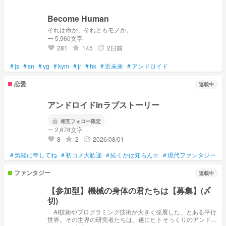
Become Human
それは命か、それともモノか。
ー 5,960文字
281
145
2日前
grade
update
favorite
#
js
#
sn
#
yg
#
kym
#
jr
#
hk
#
近未来
#
アンドロイド
恋愛
連載中
アンドロイドinラブストーリー
lock
相互フォロー限定
ー 2,678文字
8
2
2026/08/01
grade
update
favorite
#
気軽に💬してね
#
初コメ大歓迎
#
続くかは知らん☆
#
現代ファンタジー
#
ファンタジー
連載中
【参加型】機械の身体の君たちは【募集】(〆
切)
AI技術やプログラミング技術が大きく発展した、とある平行
世界。その世界の研究者たちは、遂にヒトそっくりのアンドロ