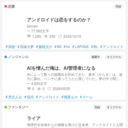
恋愛
完結
アンドロイドは恋をするのか？
‪🐹main
ー 77,082文字
1,285
255
2025/12/10
grade
update
favorite
#
髙牧
#
髙塚大夢
#
藤牧京介
#
INI
#
ini
#
LAPONE
#
BL
#
アンドロイド
#
ノンジャンル
連載中
オリジナル
AIを憎んだ俺は、AI管理者になる
AIによって数々の就職先を辞めてきた、唐木（からき）は、途
方に暮れ、ベンチに座ってうたた寝していた。夢の中で聞こえ
た声に導かれ、唐木はAIから人々を監視する、AI管理者とな
ー 4,003文字
る。
0
0
2026/05/20
grade
update
favorite
#
男主人公
#
現代
#
アンドロイド
#
職業もの
#
ゲーム
ファンタジー
完結
オリジナル
ライア
地球外生命体からの侵略を受けた近未来、アンドロイドと人間