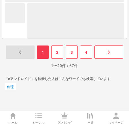
keyboard_arrow_left
keyboard_arrow_right
1
2
3
4
1〜20件 /
67件
「#アンドロイド」を検索した人はこんなワードでも検索しています
創琉
ホーム
ジャンル
ランキング
本棚
マイページ