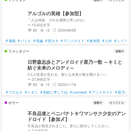
アルゴルの英雄【参加型】
『人は何故、それを感情と呼ぶのか』
ー 10,402文字
82
12
2024/06/28
grade
update
favorite
#
酒描
#
バトル
#
長編
#
死ネタ
#
アンドロイド
#
参加型
#
人外
#
シリアス
ファンタジー
連載中
日野森志歩とアンドロイド星乃一歌 ～キミと
紡ぐ未来のメロディ～
2人の音楽が交わる、新たな未来が幕を開ける――
ー 27,848文字
83
10
2023/11/19
grade
update
favorite
#
プロセカ
#
レオニ
#
気軽に💬してね
#
Leoneed
#
アンドロイド
#
星乃一
ホラー
連載中
オリジナル
不良品達とベニバナトキワマンサク少女のアン
ドロイド【参加〆】
不良品が発見されました。直ちに処分してください。
ー 7,416文字