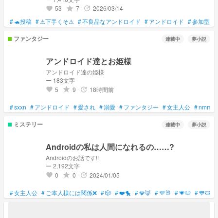
53
7
2026/03/14
grade
update
favorite
#
🐢投稿
#
⚠下手くそ⚠
#
不良品なアンドロイド
#
アンドロイド
#
参加型
#
ファンタジー
連載中
夢小説
アンドロイド達とお姫様
アンドロイド達の姫様
ー 183文字
5
9
18時間前
grade
update
favorite
#
sxxn
#
アンドロイド
#
愛され
#
溺愛
#
ファンタジー
#
女主人公
#
nmmn
ミステリー
連載中
夢小説
Androidの私は人間になれるの……?
Androidのお話です!!
ー 2,192文字
0
0
2024/01/05
grade
update
favorite
#
女主人公
#
ご本人様には関係❌
#
🎲
#
❤️🐤
#
💎🦊
#
💜🐰
#
💗🐶
#
💙🐱
#