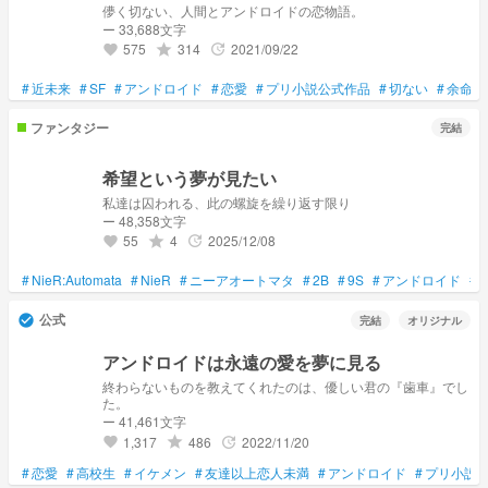
儚く切ない、人間とアンドロイドの恋物語。
ー 33,688文字
575
314
2021/09/22
grade
update
favorite
#
近未来
#
SF
#
アンドロイド
#
恋愛
#
プリ小説公式作品
#
切ない
#
余命
ファンタジー
完結
希望という夢が見たい
私達は囚われる、此の螺旋を繰り返す限り
ー 48,358文字
55
4
2025/12/08
grade
update
favorite
#
NieR:Automata
#
NieR
#
ニーアオートマタ
#
2B
#
9S
#
アンドロイド
#
公式
check_circle
完結
オリジナル
アンドロイドは永遠の愛を夢に見る
終わらないものを教えてくれたのは、優しい君の『歯車』でし
た。
ー 41,461文字
1,317
486
2022/11/20
grade
update
favorite
#
恋愛
#
高校生
#
イケメン
#
友達以上恋人未満
#
アンドロイド
#
プリ小説