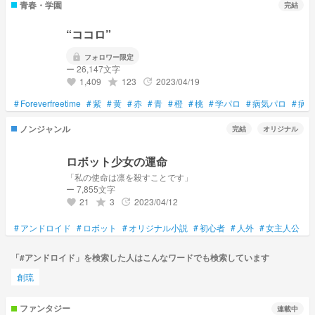
青春・学園
完結
“ココロ”
lock
フォロワー限定
ー 26,147文字
1,409
123
2023/04/19
grade
update
favorite
#
Foreverfreetime
#
紫
#
黄
#
赤
#
青
#
橙
#
桃
#
学パロ
#
病気パロ
#
病気
ノンジャンル
完結
オリジナル
ロボット少女の運命
「私の使命は凛を殺すことです」
ー 7,855文字
21
3
2023/04/12
grade
update
favorite
#
アンドロイド
#
ロボット
#
オリジナル小説
#
初心者
#
人外
#
女主人公
#
「#アンドロイド」を検索した人はこんなワードでも検索しています
創琉
ファンタジー
連載中