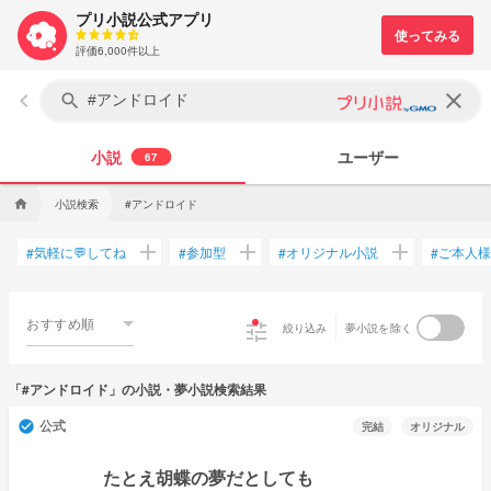
プリ小説公式アプリ
評価6,000件以上
keyboard_arrow_left
clear
search
小説
ユーザー
67
小説検索
#アンドロイド
home
add
add
add
気軽に💬してね
参加型
オリジナル小説
ご本人様
#
#
#
#
おすすめ順
tune
絞り込み
夢小説を除く
「#アンドロイド」の小説・夢小説検索結果
公式
check_circle
完結
オリジナル
たとえ胡蝶の夢だとしても