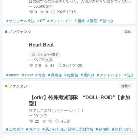
は共闘するのが基本となった。人間が大好きで嘘をつかないア
ンドロイド、アレーティアとアンドロイド嫌いで嘘つきのライ
ー 55,506文字
アは軍事制度により強制的にパートナーになってしまう。正反
0
0
2025/12/15
grade
update
favorite
対な二人の変化を星々と、彼らが見守る
#
オリジナル小説
#
SF
#
アンドロイド
#
相棒
#
素直
#
嘘つき
ノンジャンル
完結
Heart Beat
lock
フォロワー限定
ー 56,779文字
219
48
2021/01/20
grade
update
favorite
#
nmmn
#
stxxx
#
青黄
#
微桃赤
#
微橙紫
#
腐向け
#
アンドロイド
#
近未
ファンタジー
連載中
【orkr】特殊殲滅部隊 “DOLL-ROID”【参加
型】
誰でもご参加くださ〜〜い！！！
ー 991文字
22
10
4日前
grade
update
favorite
#
二次創作
#
俺クロ
#
憑かれた俺と黒神心霊相談所
#
参加型
#
気軽に💬して