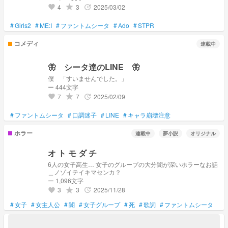
4
3
2025/03/02
grade
update
favorite
#
Girls2
#
ME:I
#
ファントムシータ
#
Ado
#
STPR
コメディ
連載中
🦋 シータ達のLINE 🦋
僕 「すいませんでした。」
ー 444文字
7
7
2025/02/09
grade
update
favorite
#
ファントムシータ
#
口調迷子
#
LINE
#
キャラ崩壊注意
ホラー
連載中
夢小説
オリジナル
オ ト モ ダ チ
6人の女子高生… 女子のグループの大分闇が深いホラーなお話
＿ノゾイテイキマセンカ？
ー 1,096文字
3
3
2025/11/28
grade
update
favorite
#
女子
#
女主人公
#
闇
#
女子グループ
#
死
#
歌詞
#
ファントムシータ