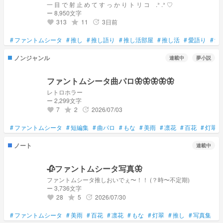
一 目 で 射 止 め て す っ か り ト リ コ .ᐣ .ᐣ ♡
ー 8,950文字
313
11
3日前
grade
update
favorite
#
ファントムシータ
#
推し
#
推し語り
#
推し活部屋
#
推し活
#
愛語り
#
愛
ノンジャンル
連載中
夢小説
ファントムシータ曲パロ🦋🦋🦋🦋🦋
レトロホラー
ー 2,299文字
7
2
2026/07/03
grade
update
favorite
#
ファントムシータ
#
短編集
#
曲パロ
#
もな
#
美雨
#
凛花
#
百花
#
灯翠
ノート
連載中
🥀ファントムシータ写真🦋
ファントムシータ推しおいでぇ〜！！ (？時〜不定期)
ー 3,736文字
28
5
2026/07/30
grade
update
favorite
#
ファントムシータ
#
美雨
#
百花
#
凛花
#
もな
#
灯翠
#
推し
#
写真集
#