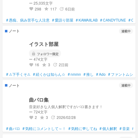
ー 25,035文字
298
117
6日前
grade
update
favorite
#
愚痴、病み苦手な人注意
#
愛語り部屋
#
KAWAIILAB
#
CANDYTUNE
#
CU
ノート
連載中
イラスト部屋
lock
フォロワー限定
ー 474文字
16
3
2日前
grade
update
favorite
#
⚠下手くそ⚠
#
続くかは知らん☆
#
nmmn
#
推し
#
Ado
#
ファントムシー
ノート
連載中
曲パロ集
音楽好きな人個人解釈ですがパロ書きます！
ー 724文字
2
3
2026/02/28
grade
update
favorite
#
曲パロ
#
気軽にコメントして～！
#
気軽に💬してね
#
個人解釈
#
音楽
#