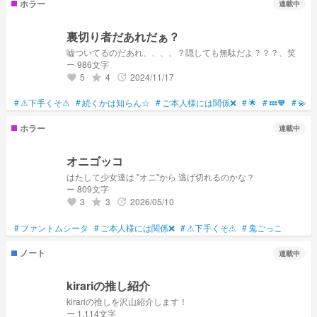
ホラー
連載中
裏切り者だあれだぁ？
嘘ついてるのだあれ、、、、？隠しても無駄だよ？？？、笑
ー 986文字
5
4
2024/11/17
grade
update
favorite
#
⚠下手くそ⚠
#
続くかは知らん☆
#
ご本人様には関係❌
#
🌟
#
💤🧡
#
💫🎨
ホラー
連載中
オニゴッコ
はたして少女達は "オニ"から 逃げ切れるのかな？
ー 809文字
3
3
2026/05/10
grade
update
favorite
#
ファントムシータ
#
ご本人様には関係❌
#
⚠下手くそ⚠
#
鬼ごっこ
ノート
連載中
kirariの推し紹介
kirariの推しを沢山紹介します！
ー 1,114文字