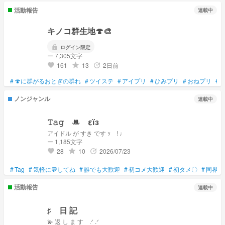
活動報告
連載中
キノコ群生地🍄🎨
lock
ログイン限定
ー 7,305文字
161
13
2日前
grade
update
favorite
#
🍄に群がるおとぎの群れ
#
ツイステ
#
アイプリ
#
ひみプリ
#
おねプリ
#
ノンジャンル
連載中
𝚃𝚊𝚐 ꔚ εїз
アイドル が すき です ｯ ! ♩
ー 1,185文字
28
10
2026/07/23
grade
update
favorite
#
Tag
#
気軽に💬してね
#
誰でも大歓迎
#
初コメ大歓迎
#
初タメ〇
#
同界隈
活動報告
連載中
♯ 日 記
💫 返 し ま す .ᐟ .ᐟ