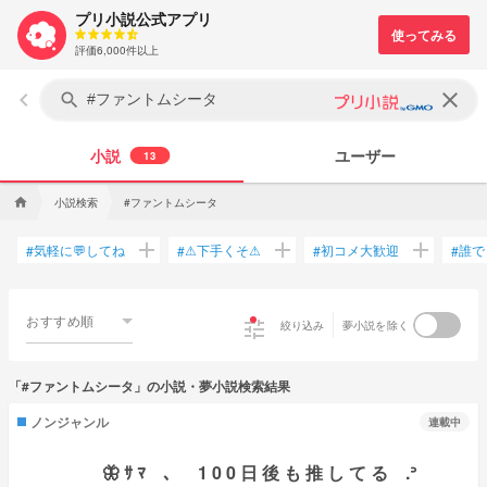
プリ小説公式アプリ
評価6,000件以上
keyboard_arrow_left
clear
search
小説
ユーザー
13
小説検索
#ファントムシータ
home
add
add
add
気軽に💬してね
⚠下手くそ⚠
初コメ大歓迎
誰で
#
#
#
#
おすすめ順
tune
絞り込み
夢小説を除く
「#ファントムシータ」の小説・夢小説検索結果
ノンジャンル
連載中
🦋 ｻ ﾏ 、 1 0 0 日 後 も 推 し て る .ᐣ