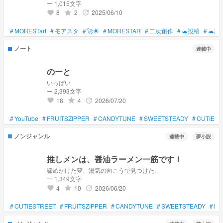
万人 突破 5 月 9 日 → 35 万人 突破 5 月 19 日 → 60 万人 突破
ー 1,015文字
6 月 1 日 → 70 万人 突破
8
2
2025/06/10
grade
update
favorite
#
MORESTart
#
モアスタ
#
🚀🌟
#
MORESTAR
#
二次創作
#
🐢投稿
#
🐢超
ノート
連載中
のーと
いっぱい
ー 2,393文字
18
4
2026/07/20
grade
update
favorite
#
YouTube
#
FRUITSZIPPER
#
CANDYTUNE
#
SWEETSTEADY
#
CUTIEST
ノンジャンル
連載中
夢小説
推しメンは、醤油ラーメン一筋です！
諦めかけた夢、湯気の向こうで見つけた。
ー 1,349文字
4
10
2026/06/20
grade
update
favorite
#
CUTIESTREET
#
FRUITSZIPPER
#
CANDYTUNE
#
SWEETSTEADY
#
MO