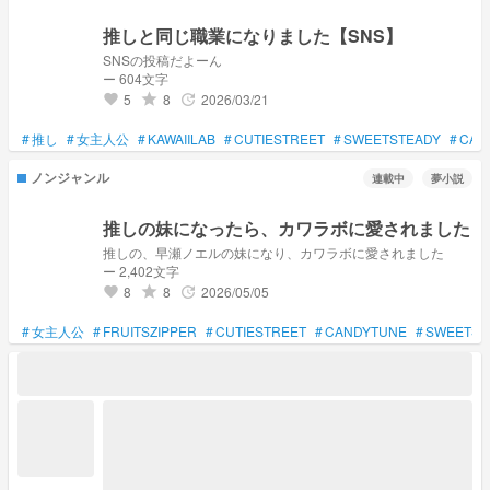
推しと同じ職業になりました【SNS】
SNSの投稿だよーん
ー 604文字
5
8
2026/03/21
grade
update
favorite
#
推し
#
女主人公
#
KAWAIILAB
#
CUTIESTREET
#
SWEETSTEADY
#
CAN
ノンジャンル
連載中
夢小説
推しの妹になったら、カワラボに愛されました
推しの、早瀬ノエルの妹になり、カワラボに愛されました
ー 2,402文字
8
8
2026/05/05
grade
update
favorite
#
女主人公
#
FRUITSZIPPER
#
CUTIESTREET
#
CANDYTUNE
#
SWEETST