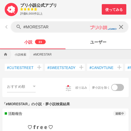
プリ小説公式アプリ
評価6,000件以上
keyboard_arrow_left
clear
search
小説
ユーザー
23
小説検索
home
#MORESTAR
add
add
add
#
CUTIESTREET
#
SWEETSTEADY
#
CANDYTUNE
#
おすすめ順
tune
絞り込み
夢小説を除く
「#MORESTAR」の小説・夢小説検索結果
活動報告
連載中
♡ 𝕗 𝕣 𝕖 𝕖 ♡