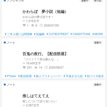
ノンジャンル
連載中
夢小説
かわらぼ 夢小説（短編）
かわらぼの夢小説です！
ー 1,316文字
1
6
2026/07/29
grade
update
favorite
#
ご本人様には関係❌
#
短編集
#
CUTIESTREET
#
CANDYTUNE
#
MOREST
ノート
連載中
百鬼の夜行。【配信部屋】
『ジジィ？？巫山戯んな。』
ー 16,435文字
231
14
2025/08/27
grade
update
favorite
#
PTuber
#
配信部屋
#
新人プリチューバー
#
手描き立ち絵
#
初コメ大歓迎
ノート
連載中
推しはてえてえ
推しについて語り合いたい
ー 2,367文字