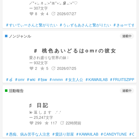
🪄︎︎*+:｡.🌷.｡:+*🎀*+:｡.🩰.｡:+*♡
ー 307文字
8
4
2026/07/27
grade
update
favorite
#
すいでぃーさんと繋がりたい
#
うぃずもあさんと繋がりたい
#
きゅーてすと
ノンジャンル
連載中
# 桃 色 あ い ど る は o m r の 彼 女
愛され盛りな世界の妹 ❕
ー 932文字
2
5
2026/07/25
grade
update
favorite
#
🍏
#
omr
#
wki
#
fjsw
#
nmmn
#
女主人公
#
KAWAIILAB
#
FRUITSZIPPE
活動報告
連載中
♯ 日 記
💫 返 し ま す .ᐟ .ᐟ
ー 25,247文字
299
117
22時間前
grade
update
favorite
#
愚痴、病み苦手な人注意
#
愛語り部屋
#
KAWAIILAB
#
CANDYTUNE
#
CU