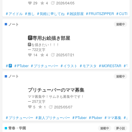
29
4
2026/04/05
grade
update
favorite
#
アイドル
#
推し
#
気軽に💬してね
#
雑談部屋
#
FRUITSZIPPER
#
CUTIE
ノート
連載中
🅿️専用お絵描き部屋
🅿️を描きたい！！！
ー 722文字
14
4
2025/07/21
grade
update
favorite
#
🅿️
#
PTuber
#
プリチューバー
#
イラスト
#
モアスタ
#
MORESTAR
#
🚀
ノート
連載中
プリチューバーのママ募集
ママ募集中！サムネも募集中です！
ー 257文字
5
1
2025/05/07
grade
update
favorite
#
プリチューバー
#
新人プリチューバー
#
PTuber
#
Ptuber
#
ママ募集
#
お
青春・学園
連載中
夢小説