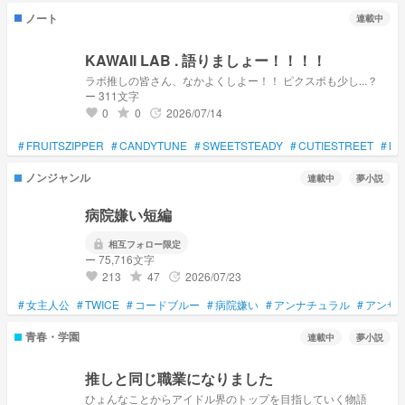
ノート
連載中
KAWAII LAB . 語りましょー！！！！
ラボ推しの皆さん、なかよくしよー！！ ピクスポも少し...？
ー 311文字
0
0
2026/07/14
grade
update
favorite
#
FRUITSZIPPER
#
CANDYTUNE
#
SWEETSTEADY
#
CUTIESTREET
#
MO
ノンジャンル
連載中
夢小説
病院嫌い短編
lock
相互フォロー限定
ー 75,716文字
213
47
2026/07/23
grade
update
favorite
#
女主人公
#
TWICE
#
コードブルー
#
病院嫌い
#
アンナチュラル
#
アンサ
青春・学園
連載中
夢小説
推しと同じ職業になりました
ひょんなことからアイドル界のトップを目指していく物語