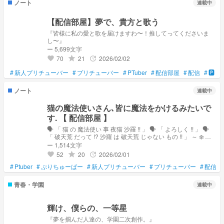
ノート
連載中
【配信部屋】夢で、貴方と歌う
『皆様に私の愛と歌を届けますわ〜！推してってくださいま
し〜』
ー 5,699文字
70
21
2026/02/02
grade
update
favorite
#
新人プリチューバー
#
プリチューバー
#
PTuber
#
配信部屋
#
配信
#
🅿️
#
ノート
連載中
猫の魔法使いさん､皆に魔法をかけるみたいで
す. 【 配信部屋 】
🗣️ 「 猫 の 魔法使い 事 夜猫 沙羅 !! 」 🗣️ 「 よろしく !! 」 🗣️
「 破天荒 だって !? 沙羅 は 破天荒 じゃない もの !! 」 ～ ❄️ ～
🎐 ～ 🐈 ～ 発祥 様 ↓
ー 1,514文字
https://novel.prcm.jp/novel/oZI9SHphr7KqNMd8dkMn ロゴ 製
52
20
2026/02/01
grade
update
favorite
作者 様 奏 羽 様 ↓
#
Ptuber
#
ぷりちゅーばー
https://novel.prcm.jp/novel/QFXiaU8UdHmBJ7xbZ47p ～ ❄️ ～
#
新人プリチューバー
#
プリチューバー
#
配信部
🎐 ～ 🐈 ～ FM → ❄️🎐🐈 FN → 猫の杖 FA →夏間の猫 🔞 FM → ×
～ ❄️ ～ 🎐 ～ 🐈 ～ 所属 事務所 様 MORE STAR 事務所 様 ↓
青春・学園
連載中
https://novel.prcm.jp/novel/CcM57FHNTt3yKg6SIsMF 1期生
Raindow Humans 事務所 様 ↓
https://novel.prcm.jp/novel/tOcZ9LIxS8S7I5p4SqQI 0期生 ～ ❄️
輝け、僕らの、一等星
～ 🎐 ～ 🐈 ～ スカウト ○ ～ ❄️ ～ 🎐 ～ 🐈 ～ ♥️ × 1 万人 ★ × 10
『夢を掴んだ人達の、学園二次創作。』
万人 ～ ❄️ ～ 🎐 ～ 🐈 ～ 4 月 29 日 → デビュー 4 月 30 日 → 20