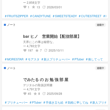
ー 2,858文字
1
13
2026/03/01
grade
update
favorite
#
FRUITSZIPPER
#
CANDYTUNE
#
SWEETSTEADY
#
CUTIESTREET
#
MO
ノート
連載中
bar ヒノ 営業開始【配信部屋】
天界にこの事は秘密な。
ー 4,783文字
197
7
2025/10/11
grade
update
favorite
#
MORESTAR
#
モアスタ
#
新人プリチューバー
#
PTuber
#
推してって
ノート
連載中
でみたる の お 勉 強 部 屋
デジタルの取扱説明書
ー 4,791文字
45
8
2025/09/28
grade
update
favorite
#
プリチューバー
#
PTuber
#
手描き立ち絵
#
気軽に💬してね
#
新人プリチュ