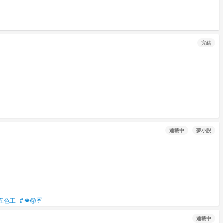
完結
連載中
夢小説
五色工
#
🍁🏐☔️
連載中