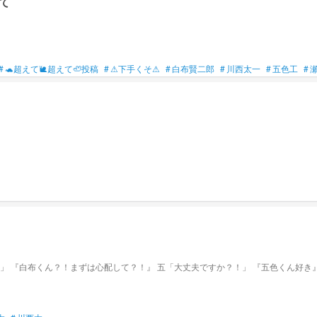
て
#
🐢超えて🐌超えて🦥投稿
#
⚠下手くそ⚠
#
白布賢二郎
#
川西太一
#
五色工
#