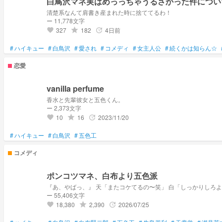
白鳥沢マネ実はめっっちゃうるさかった件につい
清楚系なんて肩書き産まれた時に捨ててるわ！
ー 11,778文字
327
182
4日前
grade
update
favorite
#
ハイキュー
#
白鳥沢
#
愛され
#
コメディ
#
女主人公
#
続くかは知らん☆
恋愛
vanilla perfume
香水と先輩彼女と五色くん。
ー 2,373文字
10
16
2023/11/20
grade
update
favorite
#
ハイキュー
#
白鳥沢
#
五色工
コメディ
ポンコツマネ、白布より五色派
ー 55,406文字
18,380
2,390
2026/07/25
grade
update
favorite