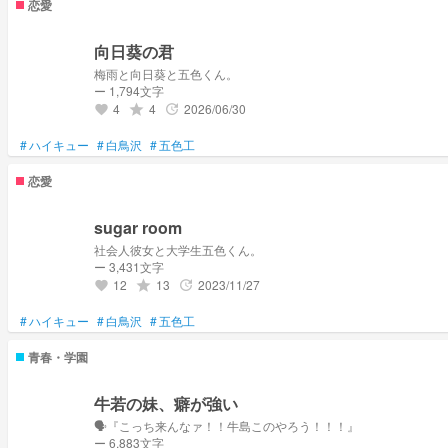
恋愛
向日葵の君
梅雨と向日葵と五色くん。
ー 1,794文字
4
4
2026/06/30
grade
update
favorite
#
ハイキュー
#
白鳥沢
#
五色工
恋愛
sugar room
社会人彼女と大学生五色くん。
ー 3,431文字
12
13
2023/11/27
grade
update
favorite
#
ハイキュー
#
白鳥沢
#
五色工
青春・学園
牛若の妹、癖が強い
🗣️『こっち来んなァ！！牛島このやろう！！！』
ー 6,883文字