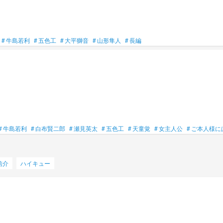
#
牛島若利
#
五色工
#
大平獅音
#
山形隼人
#
長編
#
牛島若利
#
白布賢二郎
#
瀬見英太
#
五色工
#
天童覚
#
女主人公
#
ご本人様に
信介
ハイキュー