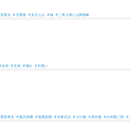
瀬見英太
#
天童覚
#
女主人公
#
妹
#
ご本人様には関係❌
#
白布
#
五色
#
憧れ
#
片想い
菅原孝支
#
孤爪研磨
#
黒尾鉄朗
#
赤葦京治
#
その後
#
原作後
#
白布賢二郎
#