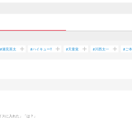
add
add
add
add
瀬見英太
ハイキュー!!
天童覚
川西太一
ご
#
#
#
#
#
イスに入れた」「は？」