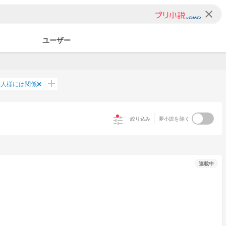
clear
ユーザー
add
本人様には関係❌
tune
絞り込み
夢小説を除く
連載中