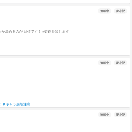
連載中
夢小説
東京から転入して来た女の子 実は結構なおじいちゃんっ子でした！ キャラ崩壊あるかもしれません すみません ギャグめです 最終的には投票で誰落ちか決めるのが 目標です！ ※盗作を禁じます
連載中
夢小説
愛
#
キャラ崩壊注意
連載中
夢小説