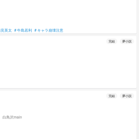
瀬見英太
#
牛島若利
#
キャラ崩壊注意
完結
夢小説
完結
夢小説
『あ、やばっ、』 天「またコケてるの〜笑」 白「しっかりしろよ」 『白布くん？！まずは心配して？！』 五「大丈夫ですか？！」 『五色くん好き』 白鳥沢main