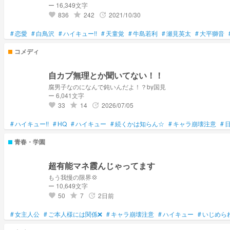
ー 16,349文字
836
242
2021/10/30
grade
update
favorite
#
恋愛
#
白鳥沢
#
ハイキュー!!
#
天童覚
#
牛島若利
#
瀬見英太
#
大平獅音
コメディ
自カプ無理とか聞いてない！！
腐男子なのになんで鈍いんだよ！？by国見
ー 6,041文字
33
14
2026/07/05
grade
update
favorite
#
ハイキュー!!
#
HQ
#
ハイキュー
#
続くかは知らん☆
#
キャラ崩壊注意
#
青春・学園
超有能マネ霞んじゃってます
もう我慢の限界💢
ー 10,649文字
50
7
2日前
grade
update
favorite
#
女主人公
#
ご本人様には関係❌
#
キャラ崩壊注意
#
ハイキュー
#
いじめら