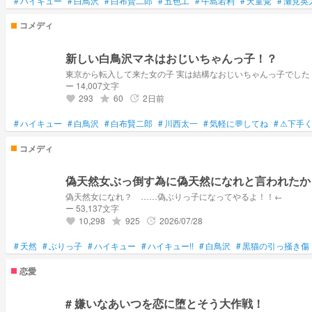
#
ハイキュー
#
白鳥沢
#
白布賢二郎
#
五色工
#
牛島若利
#
天童覚
#
瀬見英
コメディ
新しい白鳥沢マネはおじいちゃんっ子！？
ー 14,007文字
293
60
2日前
grade
update
favorite
#
ハイキュー
#
白鳥沢
#
白布賢二郎
#
川西太一
#
気軽に💬してね
#
⚠下手
コメディ
偽天然女ぶっ倒す為に偽天然になれと言われたか
偽天然女になれ？ ……偽ぶりっ子になってやるよ！！←
ー 53,137文字
10,298
925
2026/07/28
grade
update
favorite
#
天然
#
ぶりっ子
#
ハイキュー
#
ハイキュー!!
#
白鳥沢
#
黒猫の引っ掻き傷
恋愛
# 嫌いなあいつを恋に堕とそう大作戦！