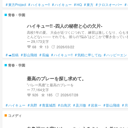
#
東方Project
#
ハイキュー!!
#
ハイキュー
#
HQ
#
東方
#
クロスオーバー
#
青春・学園
ハイキュー!! -四人の秘密と心の欠片-
高校1年の夏。 大会が近づくにつれて、練習は激しくなり、心も
とんどない―― それでも、彼らの“悩み”はどこかで響き合ってい
ー 29,173文字
68
13
2026/03/22
grade
update
favorite
#
🐢投稿
#
影山飛雄
#
長編
#
ハイキュー!!
#
気軽に💬してね
#
ハッピーエン
青春・学園
最高のプレーを探し求めて。
"バレー馬鹿"と最高のプレーを
ー 77,164文字
926
185
2026/07/28
grade
update
favorite
#
ハイキュー
#
烏野
#
青葉城西
#
白鳥沢
#
及川徹
#
岩泉一
#
影山飛雄
#
月
コメディ