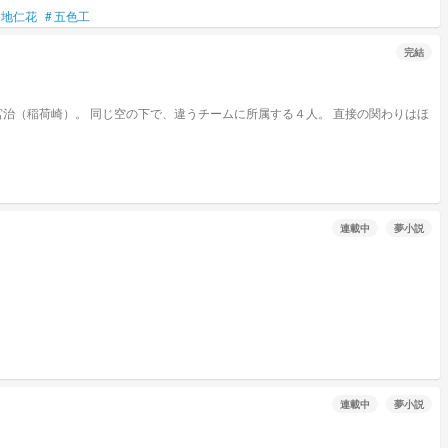
谷地仁花
#
五色工
完結
治（稲荷崎）。 同じ空の下で、違うチームに所属する４人。 直接の関わりはほ
連載中
夢小説
連載中
夢小説