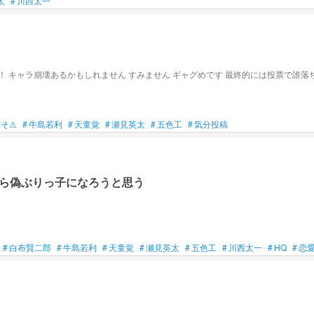
太
#
川西太一
くそ⚠
#
牛島若利
#
天童覚
#
瀬見英太
#
五色工
#
気分投稿
ら偽ぶりっ子になろうと思う
#
白布賢二郎
#
牛島若利
#
天童覚
#
瀬見英太
#
五色工
#
川西太一
#
HQ
#
恋