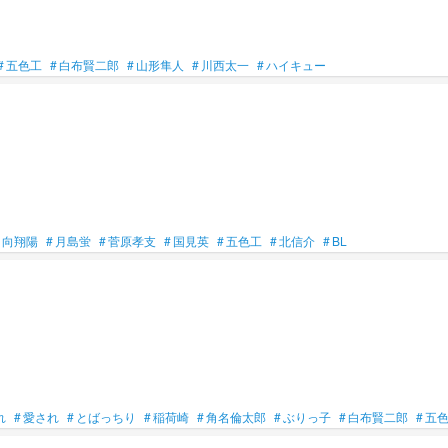
#
五色工
#
白布賢二郎
#
山形隼人
#
川西太一
#
ハイキュー
日向翔陽
#
月島蛍
#
菅原孝支
#
国見英
#
五色工
#
北信介
#
BL
れ
#
愛され
#
とばっちり
#
稲荷崎
#
角名倫太郎
#
ぶりっ子
#
白布賢二郎
#
五