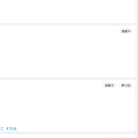
連載中
連載中
夢小説
色工
#
宮侑