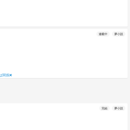
連載中
夢小説
は関係❌
完結
夢小説