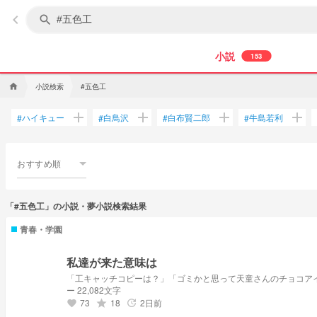
keyboard_arrow_left
search
小説
153
小説検索
#五色工
home
add
add
add
add
ハイキュー
白鳥沢
白布賢二郎
牛島若利
#
#
#
#
おすすめ順
「#五色工」の小説・夢小説検索結果
青春・学園
私達が来た意味は
「工キャッチコピーは？」「ゴミかと思って天童さんのチョコア
ー 22,082文字
73
18
2日前
grade
update
favorite