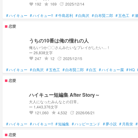
192
169
2025/12/14
grade
update
favorite
#
ハイキュー
#
ハイキュー!!
#
牛島若利
#
白鳥沢
#
白布賢二郎
#
五色工
#
恋愛
うちの10番は俺の憧れの人
俺もいつか〇〇さんみたいなプレイがしたい…！
ー 26,838文字
247
12
2025/12/15
grade
update
favorite
#
ハイキュー
#
白鳥沢
#
五色工
#
白布賢二郎
#
白五
#
ハイキュー腐
#
HQ
恋愛
ハイキュー短編集 After Story～
大人になったみんなとの日常。
ー 1,443,376文字
121,060
4,532
2026/06/21
grade
update
favorite
#
ハイキュー
#
ハイキュー!!
#
短編集
#
ハッピーエンド
#
夢小説
#
月島蛍
#
恋愛