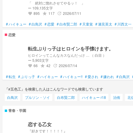
「 絶対に惚れさせてやるッ！ 」
ー 109,135文字
895
117
2026/07/11
grade
update
favorite
#
ハイキュー
#
白鳥沢
#
恋愛
#
白布賢二郎
#
天童覚
#
瀬見英太
#
川西太一
恋愛
転生ぶりっ子はヒロインを手懐けます。
ヒロインってこんなカスなんだっけ … （ 白目 ）
ー 5,903文字
66
42
2026/07/14
grade
update
favorite
#
転生
#
ぶりっ子
#
ハイキュー
#
ハイキュー!!
#
愛され
#
嫌われ
#
白鳥沢
「#五色工」を検索した人はこんなワードでも検索しています
白鳥沢
プルソン・ソイ
白布賢二郎
ハイキュー r18
治侑
北
青春・学園
恋する乙女
『好きです！！！！！』