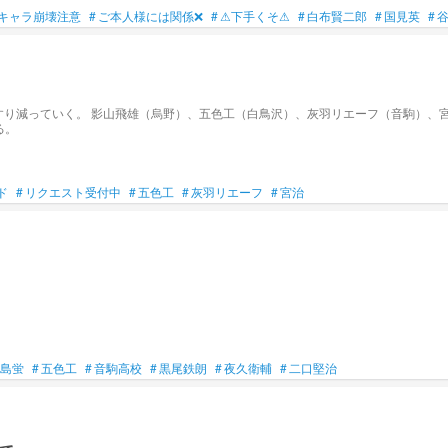
キャラ崩壊注意
#
ご本人様には関係❌
#
⚠下手くそ⚠
#
白布賢二郎
#
国見英
#
すり減っていく。 影山飛雄（烏野）、五色工（白鳥沢）、灰羽リエーフ（音駒）、宮
る。
ド
#
リクエスト受付中
#
五色工
#
灰羽リエーフ
#
宮治
島蛍
#
五色工
#
音駒高校
#
黒尾鉄朗
#
夜久衛輔
#
二口堅治