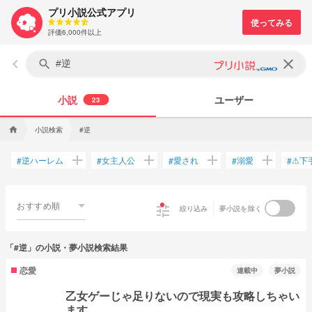
プリ小説公式アプリ
評価6,000件以上
keyboard_arrow_left
clear
search
小説
ユーザー
23
小説検索
#逆
home
add
add
add
add
逆ハーレム
女主人公
愛され
溺愛
⚠下
#
#
#
#
#
おすすめ順
tune
絞り込み
夢小説を除く
「#逆」の小説・夢小説検索結果
恋愛
連載中
夢小説
乙女ゲーじゃ足りないので現実も攻略しちゃい
ます．