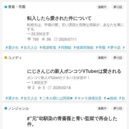
青春・学園
連載中
夢小説
転入したら愛された件について
転校生は、学園の蜜。甘い誘惑と危険な視線が、あなたを虜に
する。
ー 22,356文字
769
99
2026/07/11
grade
update
favorite
#
愛され
#
女主人公
#
桃源暗鬼
#
同期組
#
後輩同期組
#
学園
#
夢小説
#
ラ
コメディ
連載中
夢小説
にじさんじの新人ポンコツVTuberは愛される
ポンコツ新人VTuberのドタバタ珍道中！
ー 1,900文字
2
5
2026/02/18
grade
update
favorite
#
愛され
#
女主人公
#
ご本人様には関係❌
#
キャラ崩壊注意
#
🐢投稿
#
2j3j
ノンジャンル
連載中
夢小説
#"元"幼馴染の青薔薇と青い監獄で再会した
件。