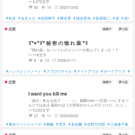
ー 6,372文字
62
10
2025/12/02
grade
update
favorite
#
転生
#
女主人公
#
松田陣平
#
降谷零
#
諸伏景光
#
萩原研二
#
逆
#
逆ハー
恋愛
連載中
夢小説
꒦꒷♥꒷꒦꒷ 秘 密 の 惚 れ 薬 ꒷꒦
『惚れ薬』をハンドレのメンバーが飲んでしまった！？
ー 118文字
8
13
2026/01/11
grade
update
favorite
#
ハンドレッドノート
#
スワロウテイル
#
ナイトアウル
#
ホークアイズ
#
ク
恋愛
連載中
夢小説
I want you kill me
「誰か、私を止めて・・・ッ」 鶴蝶main 一応逆ハーにするつ
もりではある 最初のほうが意味わからんやろうけど、たぶん
段々分かってくるはず
ー 5,233文字
27
11
2025/09/20
grade
update
favorite
#
東京リベンジャーズ
#
鶴蝶
#
梵天
#
灰谷蘭
#
佐野万次郎
#
三途春千夜
#
恋愛