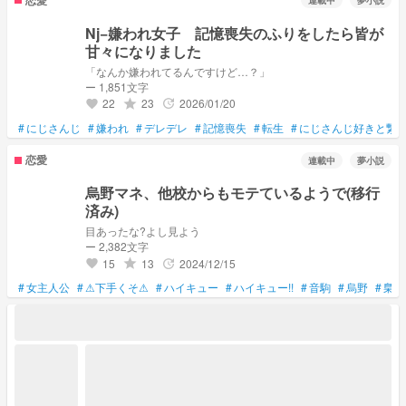
連載中
夢小説
Nj−嫌われ女子 記憶喪失のふりをしたら皆が
甘々になりました
「なんか嫌われてるんですけど…？」
ー 1,851文字
22
23
2026/01/20
grade
update
favorite
#
にじさんじ
#
嫌われ
#
デレデレ
#
記憶喪失
#
転生
#
にじさんじ好きと繋
恋愛
連載中
夢小説
烏野マネ、他校からもモテているようで(移行
済み)
目あったな?よし見よう
ー 2,382文字
15
13
2024/12/15
grade
update
favorite
#
女主人公
#
⚠下手くそ⚠
#
ハイキュー
#
ハイキュー!!
#
音駒
#
烏野
#
梟谷