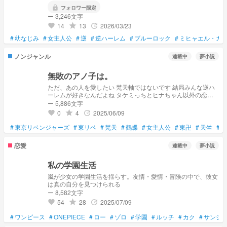
lock
フォロワー限定
ー 3,246文字
14
13
2026/03/23
grade
update
favorite
#
幼なじみ
#
女主人公
#
逆
#
逆ハーレム
#
ブルーロック
#
ミヒャエル・カ
ノンジャンル
連載中
夢小説
無敗のアノ子は。
ただ、あの人を愛したい 梵天軸ではないです 結局みんな逆ハ
ーレムが好きなんだよね タケミっちとヒナちゃん以外の恋愛
フル無視してます
ー 5,886文字
0
4
2025/06/09
grade
update
favorite
#
東京リベンジャーズ
#
東リベ
#
梵天
#
鶴蝶
#
女主人公
#
東卍
#
天竺
#
原
恋愛
連載中
夢小説
私の学園生活
嵐が少女の学園生活を揺らす。友情・愛情・冒険の中で、彼女
は真の自分を見つけられる
ー 8,582文字
54
28
2025/07/09
grade
update
favorite
#
ワンピース
#
ONEPIECE
#
ロー
#
ゾロ
#
学園
#
ルッチ
#
カク
#
サンジ