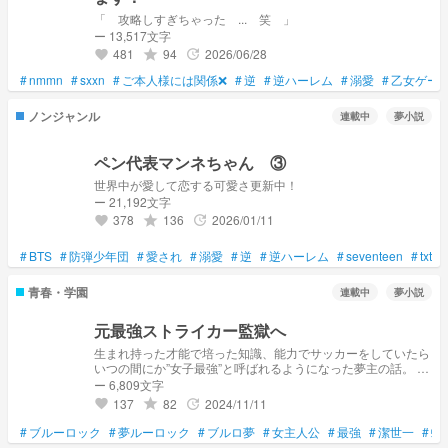
「 攻略しすぎちゃった ... 笑 」
ー 13,517文字
481
94
2026/06/28
grade
update
favorite
#
nmmn
#
sxxn
#
ご本人様には関係❌
#
逆
#
逆ハーレム
#
溺愛
#
乙女ゲー
ノンジャンル
連載中
夢小説
ペン代表マンネちゃん ③
世界中が愛して恋する可愛さ更新中！
ー 21,192文字
378
136
2026/01/11
grade
update
favorite
#
BTS
#
防弾少年団
#
愛され
#
溺愛
#
逆
#
逆ハーレム
#
seventeen
#
txt
#
青春・学園
連載中
夢小説
元最強ストライカー監獄へ
生まれ持った才能で培った知識、能力でサッカーをしていたら
いつの間にか”女子最強”と呼ばれるようになった夢主の話。 と
ある理由でサッカーを辞めた。が絵心に招聘されブルーロック
ー 6,809文字
へ行く。
137
82
2024/11/11
grade
update
favorite
#
ブルーロック
#
夢ルーロック
#
ブルロ夢
#
女主人公
#
最強
#
潔世一
#
蜂