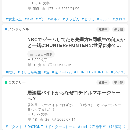
ー 15,343文字
565
177
2026/01/06
grade
update
favorite
#
女主人公
#
h×h
#
ゴン
#
キルア
#
クラピカ
#
ヒソカ
#
イルミ
#
クロロ
#
ノンジャンル
連載中
夢小説
NRCでゲームしてたら先輩方&同級生の何人か
と一緒にHUNTER×HUNTERの世界に来てし
まいました。
lock
フォロー限定
ー 3,500文字
0
0
2026/02/16
grade
update
favorite
#
推し
#
ミリしら転生
#
逆
#
逆ハーレム
#
HUNTER×HUNTER
#
ツイステ
ミステリー
連載中
夢小説
居酒屋バイトからなぜゴチドルマネージャー
へ？
居酒屋 でのバイトのはずが……何時のまにかマネージャーに
変わってました！！
ー 1,329文字
18
25
2025/07/14
grade
update
favorite
#
ドクスト
#
DrSTONE
#
ドクターストーン
#
dcst
#
石神千空
#
浅霧幻
#
七