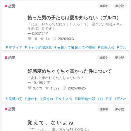
恋愛
連載中
夢小説
拾った男の子たちは愛を知らない（ブルロ）
「ねぇ、好きってなに？」〖えっ！？〗 原作フル無視＋キャ
ラ崩壊注意です！
ー 8,927文字
19
14
2026/03/31
grade
update
favorite
#
マフィア
#
キャラ崩壊注意
#
🐢超えて🐌超えて🦥投稿
#
女主人公
#
ブルー
恋愛
連載中
夢小説
好感度めちゃくちゃ高かった件について
「あれ？嫌われてたんじゃないの？」
ー 10,498文字
3,773
1,392
2025/08/25
grade
update
favorite
#
鬼滅の刃
#
嫌われ
#
愛され
#
女主人公
#
時透無一郎
#
柱
#
逆
#
逆ハーレ
恋愛
連載中
夢小説
覚 え て 、 な い よ ね
「ずーっと、一生、俺から離れるなよ」