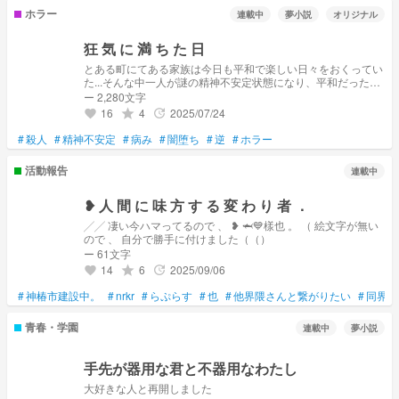
ホラー
連載中
夢小説
オリジナル
狂 気 に 満 ち た 日
とある町にてある家族は今日も平和で楽しい日々をおくってい
た...そんな中一人が謎の精神不安定状態になり、平和だった町
や家族をめちゃくちゃにするお話...？（注意、一部この小説に
ー 2,280文字
はホラー描写が含まれている部分があります（ホラー描写があ
16
4
2025/07/24
grade
update
favorite
る所には注意とタイトルに書いておきます）苦手な方は視聴を
お控え下さい
#
殺人
#
精神不安定
#
病み
#
闇堕ち
#
逆
#
ホラー
活動報告
連載中
❥ 人 間 に 味 方 す る 変 わ り 者 ．
╱╱ 凄い今ハマってるので 、 ❥ 🦈💙樣也 。 （ 絵文字が無い
ので 、 自分で勝手に付けました（（）
ー 61文字
14
6
2025/09/06
grade
update
favorite
#
神椿市建設中。
#
nrkr
#
らぷらす
#
也
#
他界隈さんと繋がりたい
#
同界隈
青春・学園
連載中
夢小説
手先が器用な君と不器用なわたし
大好きな人と再開しました